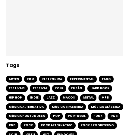
Tags
ARTES
EDM
ELETRONICA
EXPERIMENTAL
FADO
FESTIVAIS
FESTIVAL
FOLK
FUSÃO
HARD ROCK
HIP HOP
INDIE
JAZZ
MACOS
METAL
MPB
MÚSICA ALTERNATIVA
MÚSICA BRASILEIRA
MÚSICA CLÁSSICA
MÚSICA PORTUGUESA
POP
PORTUGAL
PUNK
R&B
RNB
ROCK
ROCK ALTERNATIVO
ROCK PROGRESSIVO
SOUL
VISEU
VST
WINDOWS