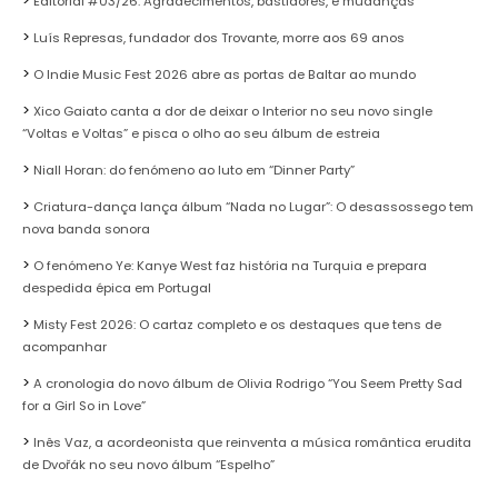
Editorial #03/26: Agradecimentos, bastidores, e mudanças
Luís Represas, fundador dos Trovante, morre aos 69 anos
O Indie Music Fest 2026 abre as portas de Baltar ao mundo
Xico Gaiato canta a dor de deixar o Interior no seu novo single
“Voltas e Voltas” e pisca o olho ao seu álbum de estreia
Niall Horan: do fenómeno ao luto em “Dinner Party”
Criatura-dança lança álbum “Nada no Lugar”: O desassossego tem
nova banda sonora
O fenómeno Ye: Kanye West faz história na Turquia e prepara
despedida épica em Portugal
Misty Fest 2026: O cartaz completo e os destaques que tens de
acompanhar
A cronologia do novo álbum de Olivia Rodrigo “You Seem Pretty Sad
for a Girl So in Love”
Inês Vaz, a acordeonista que reinventa a música romântica erudita
de Dvořák no seu novo álbum “Espelho”