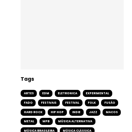
Tags
ARTES
EDM
ELETRONICA
EXPERIMENTAL
FADO
FESTIVAIS
FESTIVAL
FOLK
FUSÃO
HARD ROCK
HIP HOP
INDIE
JAZZ
MACOS
METAL
MPB
MÚSICA ALTERNATIVA
MÚSICA BRASILEIRA
MÚSICA CLÁSSICA