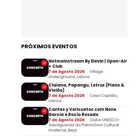
PRÓXIMOS EVENTOS
Notmainstream By Elevin | Open-Air
C
+ Club
7 de Agosto 2026
Village
Underground, Lisboa
Claiana, Papangu, Letrux (Piano &
C
Violão)
7 de Agosto 2026
Casa Capitão,
Lisboa
Cantes y Vericuetos com Nono
C
Garcia e Rocío Rosado
7 de Agosto 2026
Clube UNESCO-
Salvaguarda do Património Cultural
Imaterial, Beja