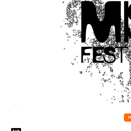
F
PUB