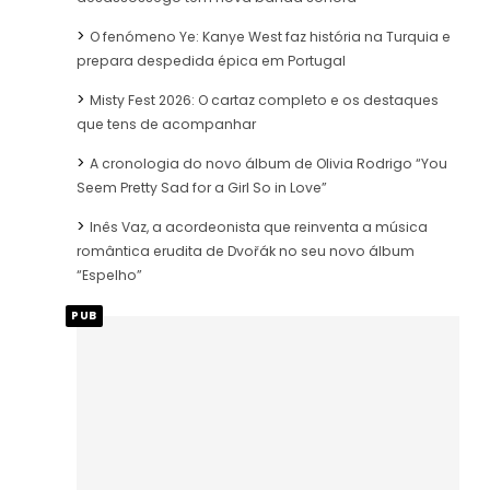
O fenómeno Ye: Kanye West faz história na Turquia e
prepara despedida épica em Portugal
Misty Fest 2026: O cartaz completo e os destaques
que tens de acompanhar
A cronologia do novo álbum de Olivia Rodrigo “You
Seem Pretty Sad for a Girl So in Love”
Inês Vaz, a acordeonista que reinventa a música
romântica erudita de Dvořák no seu novo álbum
“Espelho”
PUB