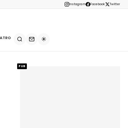
Instagram
Facebook
Twitter
EATRO
☀️
PUB