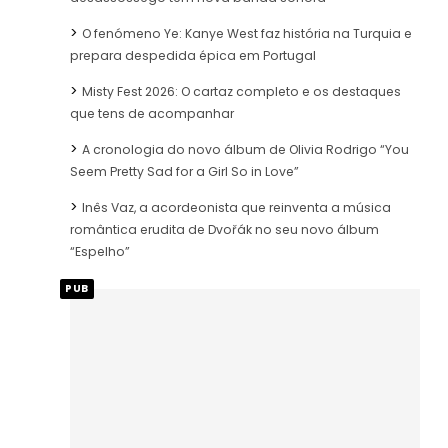
O fenómeno Ye: Kanye West faz história na Turquia e
prepara despedida épica em Portugal
Misty Fest 2026: O cartaz completo e os destaques
que tens de acompanhar
A cronologia do novo álbum de Olivia Rodrigo “You
Seem Pretty Sad for a Girl So in Love”
Inês Vaz, a acordeonista que reinventa a música
romântica erudita de Dvořák no seu novo álbum
“Espelho”
PUB