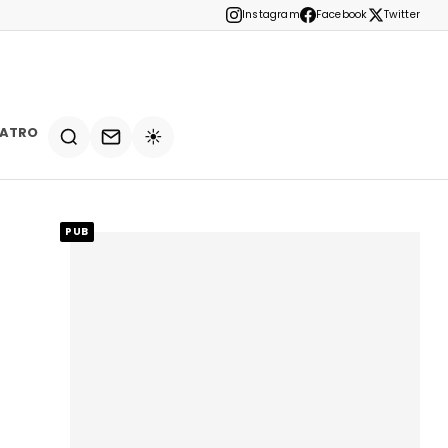
Instagram
Facebook
Twitter
EATRO
☀️
PUB