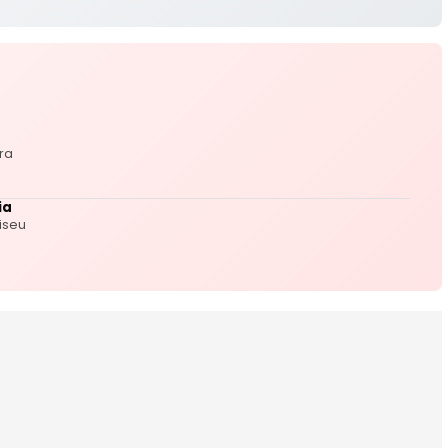
ra
ia
iseu