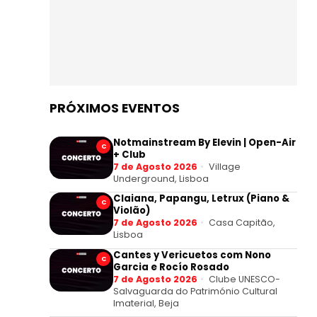
PRÓXIMOS EVENTOS
Notmainstream By Elevin | Open-Air
C
+ Club
7 de Agosto 2026
Village
Underground, Lisboa
Claiana, Papangu, Letrux (Piano &
C
Violão)
7 de Agosto 2026
Casa Capitão,
Lisboa
Cantes y Vericuetos com Nono
C
Garcia e Rocío Rosado
7 de Agosto 2026
Clube UNESCO-
Salvaguarda do Património Cultural
Imaterial, Beja