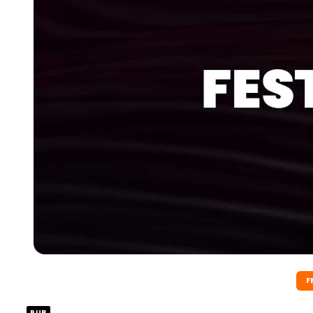
F
PUB