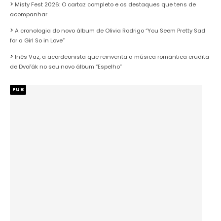
Misty Fest 2026: O cartaz completo e os destaques que tens de
acompanhar
A cronologia do novo álbum de Olivia Rodrigo “You Seem Pretty Sad
for a Girl So in Love”
Inês Vaz, a acordeonista que reinventa a música romântica erudita
de Dvořák no seu novo álbum “Espelho”
PUB