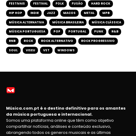
FESTIVAIS
FESTIVAL
FOLK
FUSÃO
HARD ROCK
HIP HOP
INDIE
JAZZ
MACOS
METAL
MPB
MÚSICA ALTERNATIVA
MÚSICA BRASILEIRA
MÚSICA CLÁSSICA
MÚSICA PORTUGUESA
POP
PORTUGAL
PUNK
R&B
RNB
ROCK
ROCK ALTERNATIVO
ROCK PROGRESSIVO
SOUL
VISEU
VST
WINDOWS
Música.com.pt é o destino definitivo para os amantes
da música portuguesa e internacional.
Somos uma plataforma online que têm como objetivo
compartilhar notícias, análises e conteúdo exclusivo,
abrangendo todos os generos musicais e as últimas