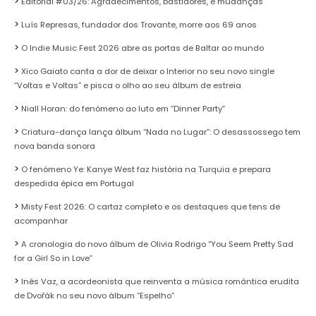
Editorial #03/26: Agradecimentos, bastidores, e mudanças
Luís Represas, fundador dos Trovante, morre aos 69 anos
O Indie Music Fest 2026 abre as portas de Baltar ao mundo
Xico Gaiato canta a dor de deixar o Interior no seu novo single
“Voltas e Voltas” e pisca o olho ao seu álbum de estreia
Niall Horan: do fenómeno ao luto em “Dinner Party”
Criatura-dança lança álbum “Nada no Lugar”: O desassossego tem
nova banda sonora
O fenómeno Ye: Kanye West faz história na Turquia e prepara
despedida épica em Portugal
Misty Fest 2026: O cartaz completo e os destaques que tens de
acompanhar
A cronologia do novo álbum de Olivia Rodrigo “You Seem Pretty Sad
for a Girl So in Love”
Inês Vaz, a acordeonista que reinventa a música romântica erudita
de Dvořák no seu novo álbum “Espelho”