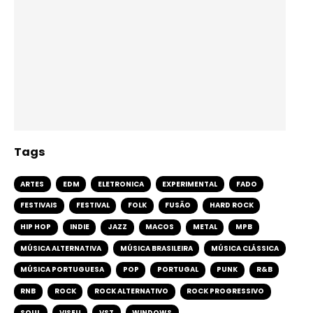
Tags
ARTES
EDM
ELETRONICA
EXPERIMENTAL
FADO
FESTIVAIS
FESTIVAL
FOLK
FUSÃO
HARD ROCK
HIP HOP
INDIE
JAZZ
MACOS
METAL
MPB
MÚSICA ALTERNATIVA
MÚSICA BRASILEIRA
MÚSICA CLÁSSICA
MÚSICA PORTUGUESA
POP
PORTUGAL
PUNK
R&B
RNB
ROCK
ROCK ALTERNATIVO
ROCK PROGRESSIVO
SOUL
VISEU
VST
WINDOWS