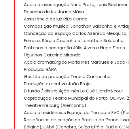
Apoio à investigação Nuno Preto, Junis Becherer
Desenho de luz Joana Mário
Assistência de luz Rita Conde
Composição musical Jonathan Saldanha e Artia
Conceção do espaço Carlos Azeredo Mesquita, Ca
Ferreira, Sérgio Coutinho e Jonathan Saldanha
Próteses e cenografia Júlio Alves e Hugo Flores
Figurinos Catarina Miranda
Apoio dramatúrgico Maria Inês Marques e João F
Produção RÁRA
Gestão de produção Teresa Camarinha
Produção executiva João Brojo
Difusão / distribuição Inês Le Gué | jardin&cour
Coprodução Teatro Municipal do Porto, OOPSA, 23 
Theatre Freiburg (Alemanha)
Apoio a residências Espaço do Tempo e EVC (Po
Residências de criação no âmbito da Grand Luxe
Bélgica); L’Abri (Genebra, Suíça); Pôle-Sud e CCN