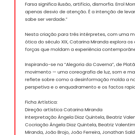
Farsa significa ilusão, artifício, dismorfia. Errol 
apenas desvio de atenção. É a intenção de levar
sabe ser verdade.”
Nesta criação para três intérpretes, com uma má
ótica do século XIX, Catarina Miranda explora 
forças que moldam a experiência contemporân
Inspirando-se na “Alegoria da Caverna”, de Pla
movimento — uma coreografia de luz, som e mat
reflete sobre como a desinformação molda a no
perspetiva e o enquadramento e os factos ra
Ficha Artística:
Direção artística Catarina Miranda
Interpretação Ángela Diaz Quintela, Beatriz Vale
Cocriação Ángela Diaz Quintela, Beatriz Valentim
Miranda, João Brojo, João Ferreira, Jonathan Sa