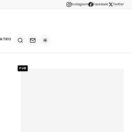
Instagram
Facebook
Twitter
EATRO
☀️
PUB