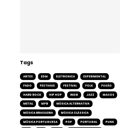
Tags
ARTES
EDM
ELETRONICA
EXPERIMENTAL
FADO
FESTIVAIS
FESTIVAL
FOLK
FUSÃO
HARD ROCK
HIP HOP
INDIE
JAZZ
MACOS
METAL
MPB
MÚSICA ALTERNATIVA
MÚSICA BRASILEIRA
MÚSICA CLÁSSICA
MÚSICA PORTUGUESA
POP
PORTUGAL
PUNK