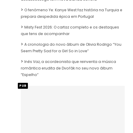
O fenómeno Ye: Kanye West faz história na Turquia e
prepara despedida épica em Portugal
Misty Fest 2026: O cartaz completo e os destaques
que tens de acompanhar
A cronologia do novo álbum de Olivia Rodrigo “You
Seem Pretty Sad for a Girl So in Love”
Inês Vaz, a acordeonista que reinventa a música
romântica erudita de Dvořák no seu novo álbum
“Espelho”
PUB