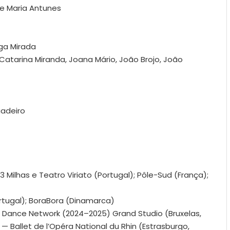
 e Maria Antunes
ga Mirada
tarina Miranda, Joana Mário, João Brojo, João
iadeiro
Milhas e Teatro Viriato (Portugal); Pôle-Sud (França);
rtugal); BoraBora (Dinamarca)
 Dance Network (2024–2025) Grand Studio (Bruxelas,
 — Ballet de l’Opéra National du Rhin (Estrasburgo,