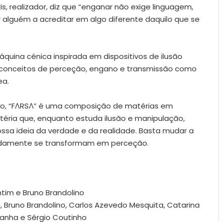
Morris, realizador, diz que “enganar não exige linguagem,
 alguém a acreditar em algo diferente daquilo que se
quina cénica inspirada em dispositivos de ilusão
os conceitos de perceção, engano e transmissão como
ea.
tão, “FΛRSΛ” é uma composição de matérias em
éria que, enquanto estuda ilusão e manipulação,
ssa ideia da verdade e da realidade. Basta mudar a
pidamente se transformam em perceção.
ntim e Bruno Brandolino
, Bruno Brandolino, Carlos Azevedo Mesquita, Catarina
ldanha e Sérgio Coutinho