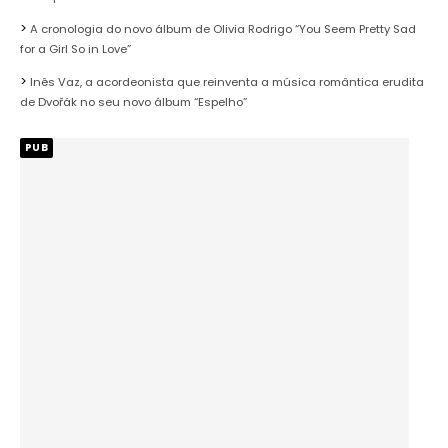
A cronologia do novo álbum de Olivia Rodrigo “You Seem Pretty Sad
for a Girl So in Love”
Inês Vaz, a acordeonista que reinventa a música romântica erudita
de Dvořák no seu novo álbum “Espelho”
PUB