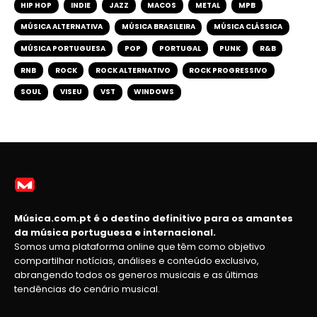
HIP HOP
INDIE
JAZZ
MACOS
METAL
MPB
MÚSICA ALTERNATIVA
MÚSICA BRASILEIRA
MÚSICA CLÁSSICA
MÚSICA PORTUGUESA
POP
PORTUGAL
PUNK
R&B
RNB
ROCK
ROCK ALTERNATIVO
ROCK PROGRESSIVO
SOUL
VISEU
VST
WINDOWS
Música.com.pt é o destino definitivo para os amantes
da música portuguesa e internacional.
Somos uma plataforma online que têm como objetivo
compartilhar notícias, análises e conteúdo exclusivo,
abrangendo todos os generos musicais e as últimas
tendências do cenário musical.