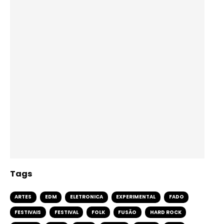
Tags
ARTES
EDM
ELETRONICA
EXPERIMENTAL
FADO
FESTIVAIS
FESTIVAL
FOLK
FUSÃO
HARD ROCK