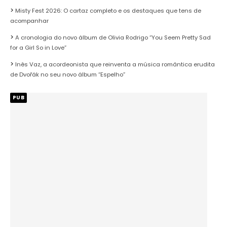
Misty Fest 2026: O cartaz completo e os destaques que tens de
acompanhar
A cronologia do novo álbum de Olivia Rodrigo “You Seem Pretty Sad
for a Girl So in Love”
Inês Vaz, a acordeonista que reinventa a música romântica erudita
de Dvořák no seu novo álbum “Espelho”
PUB