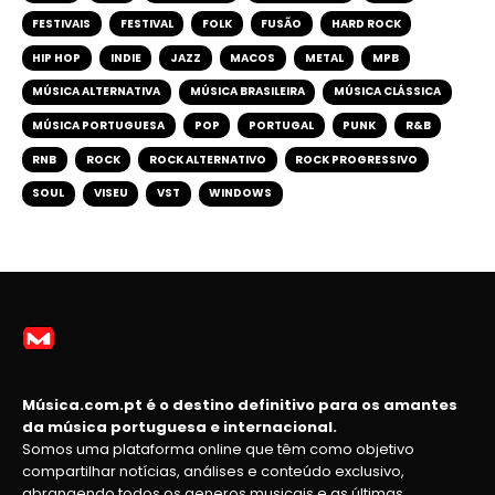
FESTIVAIS
FESTIVAL
FOLK
FUSÃO
HARD ROCK
HIP HOP
INDIE
JAZZ
MACOS
METAL
MPB
MÚSICA ALTERNATIVA
MÚSICA BRASILEIRA
MÚSICA CLÁSSICA
MÚSICA PORTUGUESA
POP
PORTUGAL
PUNK
R&B
RNB
ROCK
ROCK ALTERNATIVO
ROCK PROGRESSIVO
SOUL
VISEU
VST
WINDOWS
Música.com.pt é o destino definitivo para os amantes
da música portuguesa e internacional.
Somos uma plataforma online que têm como objetivo
compartilhar notícias, análises e conteúdo exclusivo,
abrangendo todos os generos musicais e as últimas