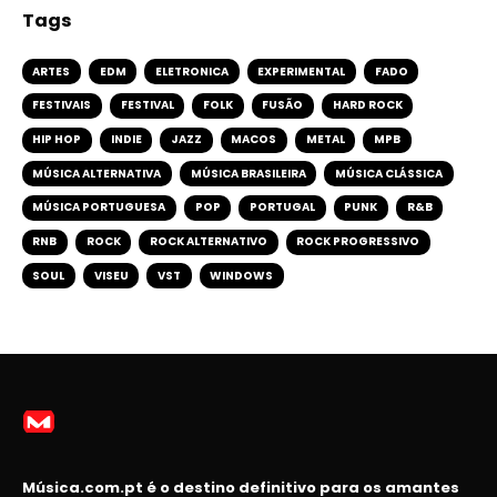
Tags
ARTES
EDM
ELETRONICA
EXPERIMENTAL
FADO
FESTIVAIS
FESTIVAL
FOLK
FUSÃO
HARD ROCK
HIP HOP
INDIE
JAZZ
MACOS
METAL
MPB
MÚSICA ALTERNATIVA
MÚSICA BRASILEIRA
MÚSICA CLÁSSICA
MÚSICA PORTUGUESA
POP
PORTUGAL
PUNK
R&B
RNB
ROCK
ROCK ALTERNATIVO
ROCK PROGRESSIVO
SOUL
VISEU
VST
WINDOWS
Música.com.pt é o destino definitivo para os amantes