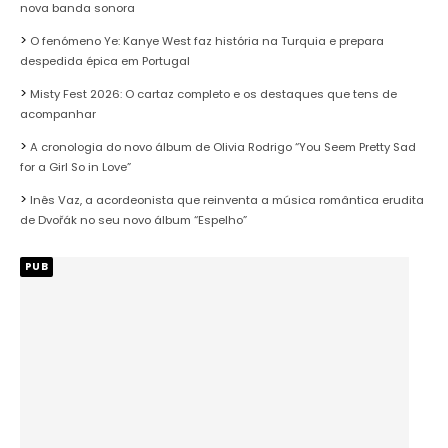
nova banda sonora
O fenómeno Ye: Kanye West faz história na Turquia e prepara
despedida épica em Portugal
Misty Fest 2026: O cartaz completo e os destaques que tens de
acompanhar
A cronologia do novo álbum de Olivia Rodrigo “You Seem Pretty Sad
for a Girl So in Love”
Inês Vaz, a acordeonista que reinventa a música romântica erudita
de Dvořák no seu novo álbum “Espelho”
PUB