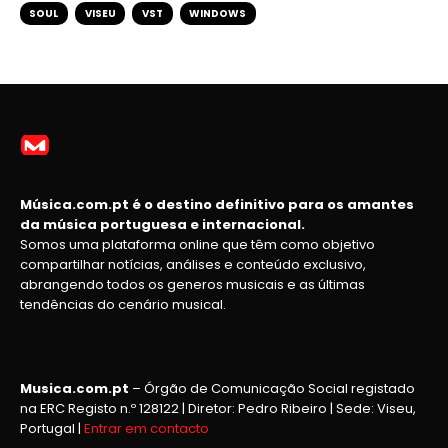
SOUL
VISEU
VST
WINDOWS
Música.com.pt é o destino definitivo para os amantes
da música portuguesa e internacional.
Somos uma plataforma online que têm como objetivo
compartilhar notícias, análises e conteúdo exclusivo,
abrangendo todos os generos musicais e as últimas
tendências do cenário musical.
Musica.com.pt
– Órgão de Comunicação Social registado
na ERC Registo n.º 128122 | Diretor: Pedro Ribeiro | Sede: Viseu,
Portugal |
Entrar em contacto