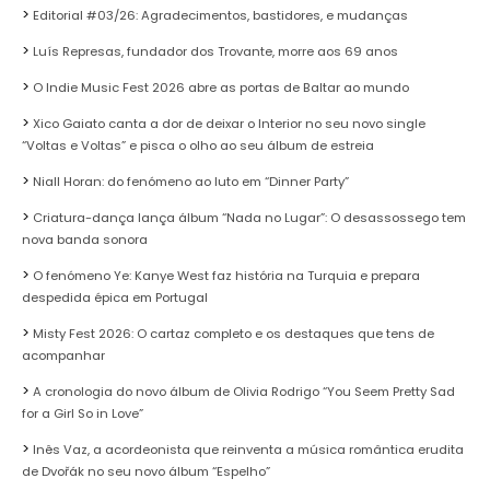
Editorial #03/26: Agradecimentos, bastidores, e mudanças
Luís Represas, fundador dos Trovante, morre aos 69 anos
O Indie Music Fest 2026 abre as portas de Baltar ao mundo
Xico Gaiato canta a dor de deixar o Interior no seu novo single
“Voltas e Voltas” e pisca o olho ao seu álbum de estreia
Niall Horan: do fenómeno ao luto em “Dinner Party”
Criatura-dança lança álbum “Nada no Lugar”: O desassossego tem
nova banda sonora
O fenómeno Ye: Kanye West faz história na Turquia e prepara
despedida épica em Portugal
Misty Fest 2026: O cartaz completo e os destaques que tens de
acompanhar
A cronologia do novo álbum de Olivia Rodrigo “You Seem Pretty Sad
for a Girl So in Love”
Inês Vaz, a acordeonista que reinventa a música romântica erudita
de Dvořák no seu novo álbum “Espelho”