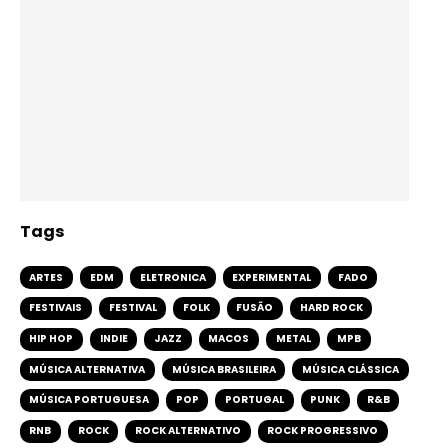
Tags
ARTES
EDM
ELETRONICA
EXPERIMENTAL
FADO
FESTIVAIS
FESTIVAL
FOLK
FUSÃO
HARD ROCK
HIP HOP
INDIE
JAZZ
MACOS
METAL
MPB
MÚSICA ALTERNATIVA
MÚSICA BRASILEIRA
MÚSICA CLÁSSICA
MÚSICA PORTUGUESA
POP
PORTUGAL
PUNK
R&B
RNB
ROCK
ROCK ALTERNATIVO
ROCK PROGRESSIVO