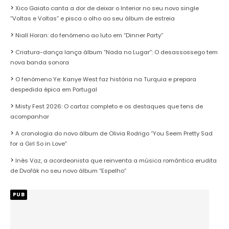
Xico Gaiato canta a dor de deixar o Interior no seu novo single
“Voltas e Voltas” e pisca o olho ao seu álbum de estreia
Niall Horan: do fenómeno ao luto em “Dinner Party”
Criatura-dança lança álbum “Nada no Lugar”: O desassossego tem
nova banda sonora
O fenómeno Ye: Kanye West faz história na Turquia e prepara
despedida épica em Portugal
Misty Fest 2026: O cartaz completo e os destaques que tens de
acompanhar
A cronologia do novo álbum de Olivia Rodrigo “You Seem Pretty Sad
for a Girl So in Love”
Inês Vaz, a acordeonista que reinventa a música romântica erudita
de Dvořák no seu novo álbum “Espelho”
PUB