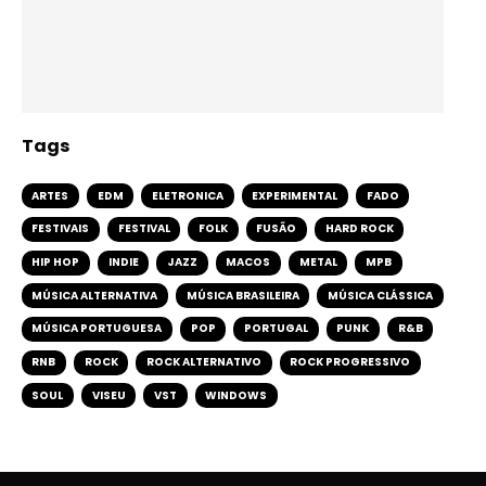
Tags
ARTES
EDM
ELETRONICA
EXPERIMENTAL
FADO
FESTIVAIS
FESTIVAL
FOLK
FUSÃO
HARD ROCK
HIP HOP
INDIE
JAZZ
MACOS
METAL
MPB
MÚSICA ALTERNATIVA
MÚSICA BRASILEIRA
MÚSICA CLÁSSICA
MÚSICA PORTUGUESA
POP
PORTUGAL
PUNK
R&B
RNB
ROCK
ROCK ALTERNATIVO
ROCK PROGRESSIVO
SOUL
VISEU
VST
WINDOWS