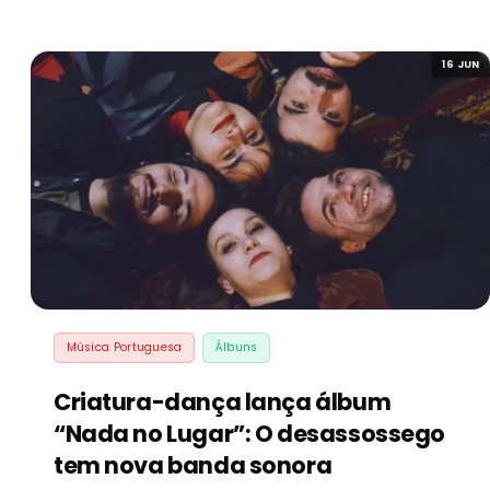
16 JUN
Música Portuguesa
Álbuns
Criatura-dança lança álbum
“Nada no Lugar”: O desassossego
tem nova banda sonora