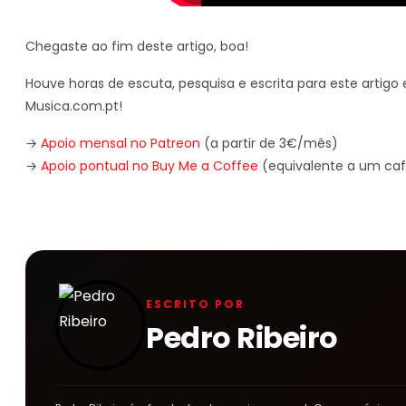
Chegaste ao fim deste artigo, boa!
Houve horas de escuta, pesquisa e escrita para este artigo e
Musica.com.pt!
→
Apoio mensal no Patreon
(a partir de 3€/mês)
→
Apoio pontual no Buy Me a Coffee
(equivalente a um caf
ESCRITO POR
Pedro Ribeiro