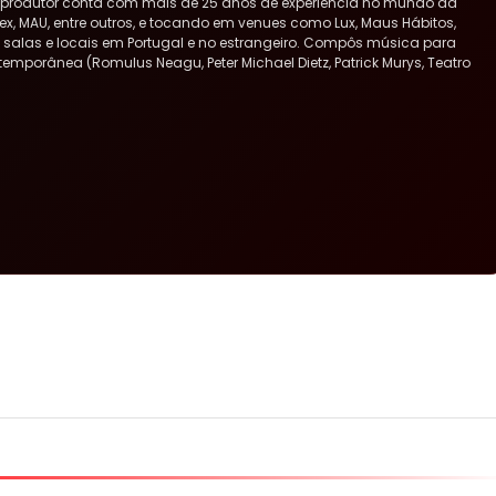
 produtor conta com mais de 25 anos de experiência no mundo da
x, MAU, entre outros, e tocando em venues como Lux, Maus Hábitos,
ras salas e locais em Portugal e no estrangeiro. Compôs música para
ntemporânea (Romulus Neagu, Peter Michael Dietz, Patrick Murys, Teatro