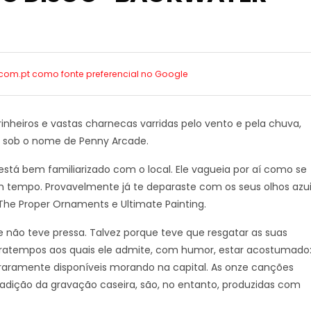
.com.pt como
fonte preferencial no Google
heiros e vastas charnecas varridas pelo vento e pela chuva,
, sob o nome de Penny Arcade.
s está bem familiarizado com o local. Ele vagueia por aí como se
m tempo. Provavelmente já te deparaste com os seus olhos azu
 The Proper Ornaments e Ultimate Painting.
 não teve pressa. Talvez porque teve que resgatar as suas
ratempos aos quais ele admite, com humor, estar acostumado
 raramente disponíveis morando na capital. As onze canções
adição da gravação caseira, são, no entanto, produzidas com