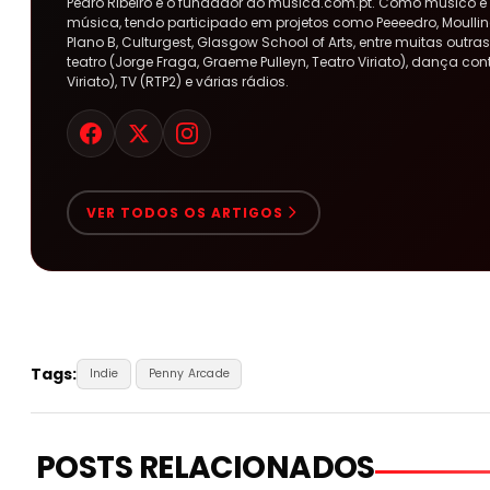
Pedro Ribeiro é o fundador do musica.com.pt. Como músico e
música, tendo participado em projetos como Peeeedro, Moulline
Plano B, Culturgest, Glasgow School of Arts, entre muitas out
teatro (Jorge Fraga, Graeme Pulleyn, Teatro Viriato), dança co
Viriato), TV (RTP2) e várias rádios.
VER TODOS OS ARTIGOS
Tags:
Indie
Penny Arcade
POSTS RELACIONADOS