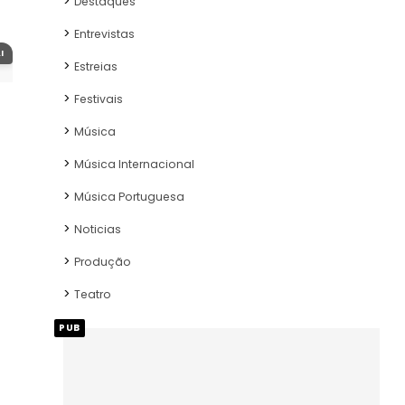
Destaques
Entrevistas
I
Estreias
Festivais
Música
Música Internacional
Música Portuguesa
Noticias
Produção
Teatro
PUB