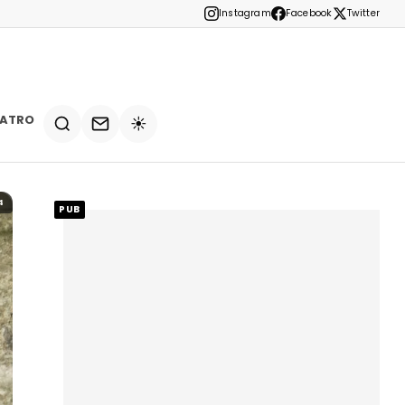
Instagram
Facebook
Twitter
EATRO
☀️
4
PUB