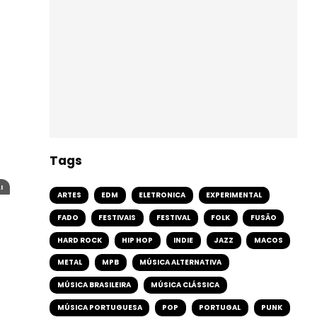
Tags
I
ARTES
EDM
ELETRONICA
EXPERIMENTAL
FADO
FESTIVAIS
FESTIVAL
FOLK
FUSÃO
HARD ROCK
HIP HOP
INDIE
JAZZ
MACOS
METAL
MPB
MÚSICA ALTERNATIVA
MÚSICA BRASILEIRA
MÚSICA CLÁSSICA
MÚSICA PORTUGUESA
POP
PORTUGAL
PUNK