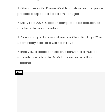
O fenómeno Ye: Kanye West faz história na Turquia e
prepara despedida épica em Portugal
Misty Fest 2026: O cartaz completo e os destaques
que tens de acompanhar
A cronologia do novo álbum de Olivia Rodrigo “You
Seem Pretty Sad for a Girl So in Love”
Inês Vaz, a acordeonista que reinventa a música
romântica erudita de Dvořák no seu novo álbum
“Espelho”
PUB