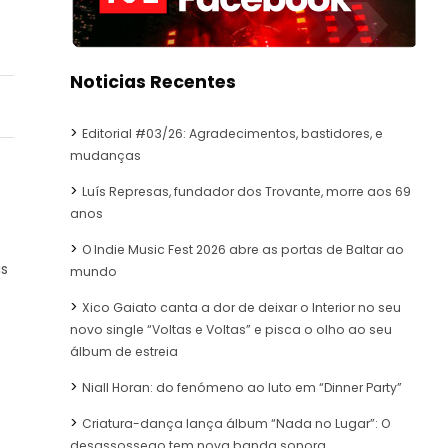
Noticias Recentes
Editorial #03/26: Agradecimentos, bastidores, e
mudanças
Luís Represas, fundador dos Trovante, morre aos 69
anos
O Indie Music Fest 2026 abre as portas de Baltar ao
is
mundo
Xico Gaiato canta a dor de deixar o Interior no seu
novo single “Voltas e Voltas” e pisca o olho ao seu
álbum de estreia
:
Niall Horan: do fenómeno ao luto em “Dinner Party”
Criatura-dança lança álbum “Nada no Lugar”: O
desassossego tem nova banda sonora