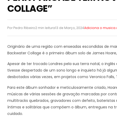
COLLAGE”
Por Pedro Ribeiro
2 min leitura
13 de Março, 2024
Adiciona o musica
Originário de uma região com enseadas escondidas de marin
Backwater Collage é o primeiro álbum solo de James Hoare
Apesar de ter trocado Londres pela sua terra natal, o inglê
tivesse despertado de um sono longo e inquieto há já algu
desbotados várias vezes, em projetos como Veronica Falls,
Para este álbum sonhador e meticulosamente criado, Hoare
músicas de várias sessões de gravação marcadas por cont
multitracks quebrados, gravadores com defeito, bateristas
íntimas e solitárias que compõem o álbum, entregues na tr
cuidado.