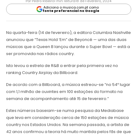
Por Pedro Ribeiro
1 min leitura
18 de Fevereiro, 2024
Adiciona o musica.com.pt como
fonte preferencial no Google
Na quarta-feira (14 de fevereiro), a editora Columbia Nashville
anunciou que “Texas Hold ‘Em” de Beyoncé — uma das duas
músicas que a Queen B lançou durante o Super Bowl — está a
ser promovida nas rádios country.
Isto levou a estrela de R&B a entrar pela primeira vez no
ranking Country Airplay da Billboard.
De acordo com a Billboard, a música estreou-se “no 54º lugar
com 1,1 milhão de ouvintes em 100 estações do formato na
semana de acompanhamento até 15 de fevereiro.”
Estes números baseiam-se numa pesquisa da Mediabase
que leva em consideração cerca de 150 estações de música
country nos Estados Unidos. Na semana passada, a artista de
42 anos confirmou a teoria há muito mantida pelos fãs de que