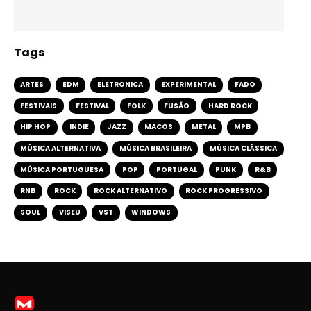
Tags
ARTES
EDM
ELETRONICA
EXPERIMENTAL
FADO
FESTIVAIS
FESTIVAL
FOLK
FUSÃO
HARD ROCK
HIP HOP
INDIE
JAZZ
MACOS
METAL
MPB
MÚSICA ALTERNATIVA
MÚSICA BRASILEIRA
MÚSICA CLÁSSICA
MÚSICA PORTUGUESA
POP
PORTUGAL
PUNK
R&B
RNB
ROCK
ROCK ALTERNATIVO
ROCK PROGRESSIVO
SOUL
VISEU
VST
WINDOWS