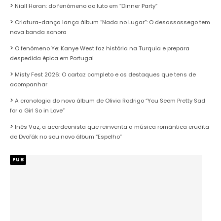
Niall Horan: do fenómeno ao luto em “Dinner Party”
Criatura-dança lança álbum “Nada no Lugar”: O desassossego tem
nova banda sonora
O fenómeno Ye: Kanye West faz história na Turquia e prepara
despedida épica em Portugal
Misty Fest 2026: O cartaz completo e os destaques que tens de
acompanhar
A cronologia do novo álbum de Olivia Rodrigo “You Seem Pretty Sad
for a Girl So in Love”
Inês Vaz, a acordeonista que reinventa a música romântica erudita
de Dvořák no seu novo álbum “Espelho”
PUB