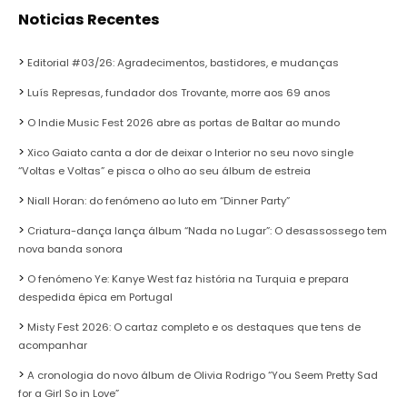
Noticias Recentes
Editorial #03/26: Agradecimentos, bastidores, e mudanças
Luís Represas, fundador dos Trovante, morre aos 69 anos
O Indie Music Fest 2026 abre as portas de Baltar ao mundo
Xico Gaiato canta a dor de deixar o Interior no seu novo single
“Voltas e Voltas” e pisca o olho ao seu álbum de estreia
Niall Horan: do fenómeno ao luto em “Dinner Party”
Criatura-dança lança álbum “Nada no Lugar”: O desassossego tem
nova banda sonora
O fenómeno Ye: Kanye West faz história na Turquia e prepara
despedida épica em Portugal
Misty Fest 2026: O cartaz completo e os destaques que tens de
acompanhar
A cronologia do novo álbum de Olivia Rodrigo “You Seem Pretty Sad
for a Girl So in Love”