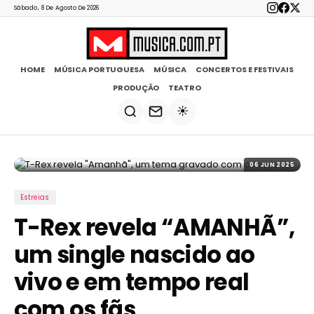
Sábado, 8 De Agosto De 2026
HOME
MÚSICA PORTUGUESA
MÚSICA
CONCERTOS E FESTIVAIS
PRODUÇÃO
TEATRO
☀️
06 JUN 2025
Estreias
T-Rex revela “AMANHÃ”,
um single nascido ao
vivo e em tempo real
com os fãs