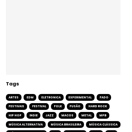
Tags
ARTES
EDM
ELETRONICA
EXPERIMENTAL
FADO
FESTIVAIS
FESTIVAL
FOLK
FUSÃO
HARD ROCK
HIP HOP
INDIE
JAZZ
MACOS
METAL
MPB
MÚSICA ALTERNATIVA
MÚSICA BRASILEIRA
MÚSICA CLÁSSICA