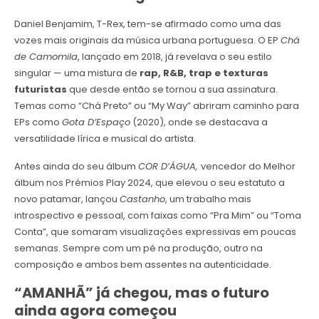
Daniel Benjamim, T-Rex, tem-se afirmado como uma das
vozes mais originais da música urbana portuguesa. O EP
Chá
de Camomila
, lançado em 2018, já revelava o seu estilo
singular — uma mistura de
rap, R&B, trap e texturas
futuristas
que desde então se tornou a sua assinatura.
Temas como “Chá Preto” ou “My Way” abriram caminho para
EPs como
Gota D’Espaço
(2020), onde se destacava a
versatilidade lírica e musical do artista.
Antes ainda do seu álbum
COR D’ÁGUA,
vencedor do Melhor
álbum nos Prémios Play 2024, que elevou o seu estatuto a
novo patamar, lançou
Castanho
, um trabalho mais
introspectivo e pessoal, com faixas como “Pra Mim” ou “Toma
Conta”, que somaram visualizações expressivas em poucas
semanas. Sempre com um pé na produção, outro na
composição e ambos bem assentes na autenticidade.
“AMANHÃ” já chegou, mas o futuro
ainda agora começou