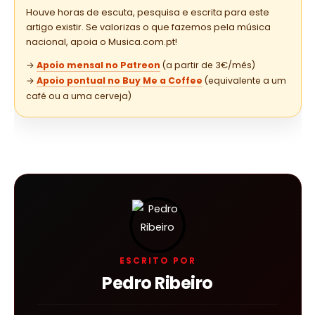
Houve horas de escuta, pesquisa e escrita para este
artigo existir. Se valorizas o que fazemos pela música
nacional, apoia o Musica.com.pt!
→
Apoio mensal no Patreon
(a partir de 3€/mês)
→
Apoio pontual no Buy Me a Coffee
(equivalente a um
café ou a uma cerveja)
ESCRITO POR
Pedro Ribeiro