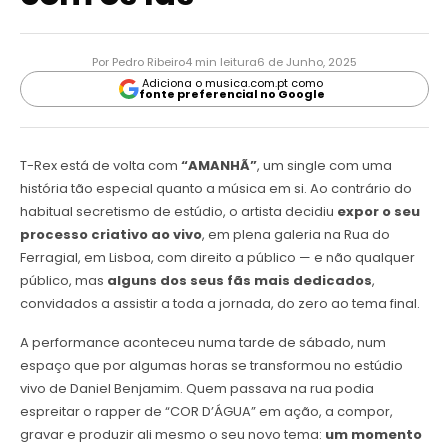
Por Pedro Ribeiro
4 min leitura
6 de Junho, 2025
Adiciona o musica.com.pt como
fonte preferencial no Google
T-Rex está de volta com
“AMANHÃ”
, um single com uma
história tão especial quanto a música em si. Ao contrário do
habitual secretismo de estúdio, o artista decidiu
expor o seu
processo criativo ao vivo
, em plena galeria na Rua do
Ferragial, em Lisboa, com direito a público — e não qualquer
público, mas
alguns dos seus fãs mais dedicados
,
convidados a assistir a toda a jornada, do zero ao tema final.
A performance aconteceu numa tarde de sábado, num
espaço que por algumas horas se transformou no estúdio
vivo de Daniel Benjamim. Quem passava na rua podia
espreitar o rapper de “COR D’ÁGUA” em ação, a compor,
gravar e produzir ali mesmo o seu novo tema:
um momento