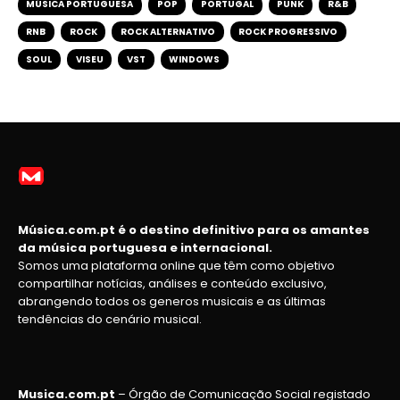
MÚSICA PORTUGUESA
POP
PORTUGAL
PUNK
R&B
RNB
ROCK
ROCK ALTERNATIVO
ROCK PROGRESSIVO
SOUL
VISEU
VST
WINDOWS
Música.com.pt é o destino definitivo para os amantes
da música portuguesa e internacional.
Somos uma plataforma online que têm como objetivo
compartilhar notícias, análises e conteúdo exclusivo,
abrangendo todos os generos musicais e as últimas
tendências do cenário musical.
Musica.com.pt
– Órgão de Comunicação Social registado