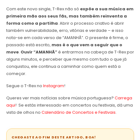
Com este novo single, T-Rex não só
expõe a sua música em
primeira mão aos seus fãs, mas também reinventa a
forma como a partilha
. Abrir o processo criativo é abrir
também vulnerabilidade, erro, vitórias e verdade – e isso
nota-se em cada verso de “AMANHÃ”. O presente é firme, o
passado está escrito,
mas é o que vem a seguir que o
move
.
Ouvir “AMANHÃ”
é entrarmos na cabeça de T-Rex por
alguns minutos, e perceber que mesmo com tudo o que já
conquistou, ele continua a caminhar como quem está a
começar.
Segue o T-Rex no
Instagram
!
Queres ver mais notícias sobre música portuguesa?
Carrega
aqui
! Se estás interessado em concertos ou festivais, dá uma
vista de olhos no
Calendário de Concertos e Festivais
.
CHEGASTE AO FIM DESTE ARTIGO, BOA!