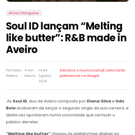
Música Portuguesa
Soul ID lançam “Melting
like butter”: R&B made in
Aveiro
Por Pedro
4 min
14 de
Adiciona o musica.com.pt como
fonte
Ribeiro
leitura
Agosto,
preferencial no Google
2025
.As
Soul ID
, duo de Aveiro composto por
Diana Silva
e
Inês
Bola
acabaram de lançar o segundo single da sua carreira, e
desta vez apostaram numa sonoridade que vai fazer o
público derreter.
“Melting like butter”
chegou às plataformas digitais na