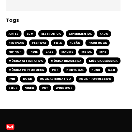
Tags
ARTES
EDM
ELETRONICA
EXPERIMENTAL
FADO
FESTIVAIS
FESTIVAL
FOLK
FUSÃO
HARD ROCK
HIP HOP
INDIE
JAZZ
MACOS
METAL
MPB
MÚSICA ALTERNATIVA
MÚSICA BRASILEIRA
MÚSICA CLÁSSICA
MÚSICA PORTUGUESA
POP
PORTUGAL
PUNK
R&B
RNB
ROCK
ROCK ALTERNATIVO
ROCK PROGRESSIVO
SOUL
VISEU
VST
WINDOWS