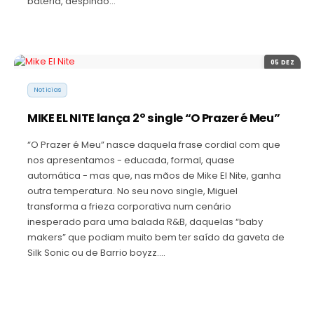
bateria, despindo…
05 DEZ
Noticias
MIKE EL NITE lança 2º single “O Prazer é Meu”
“O Prazer é Meu” nasce daquela frase cordial com que
nos apresentamos - educada, formal, quase
automática - mas que, nas mãos de Mike El Nite, ganha
outra temperatura. No seu novo single, Miguel
transforma a frieza corporativa num cenário
inesperado para uma balada R&B, daquelas “baby
makers” que podiam muito bem ter saído da gaveta de
Silk Sonic ou de Barrio boyzz.…