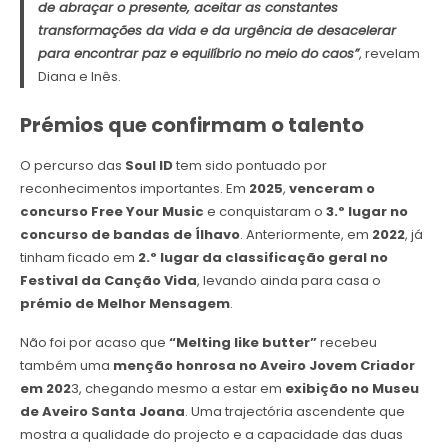
de abraçar o presente, aceitar as constantes
transformações da vida e da urgência de desacelerar
para encontrar paz e equilíbrio no meio do caos”
, revelam
Diana e Inês.
Prémios que confirmam o talento
O percurso das
Soul ID
tem sido pontuado por
reconhecimentos importantes. Em
2025
,
venceram o
concurso Free Your Music
e conquistaram o
3.º lugar no
concurso de bandas de Ílhavo
. Anteriormente, em
2022
, já
tinham ficado em
2.º lugar da classificação geral no
Festival da Canção Vida
, levando ainda para casa o
prémio de Melhor Mensagem
.
Não foi por acaso que
“Melting like butter”
recebeu
também uma
menção honrosa no Aveiro Jovem Criador
em 202
3, chegando mesmo a estar em
exibição no Museu
de Aveiro Santa Joana
. Uma trajectória ascendente que
mostra a qualidade do projecto e a capacidade das duas