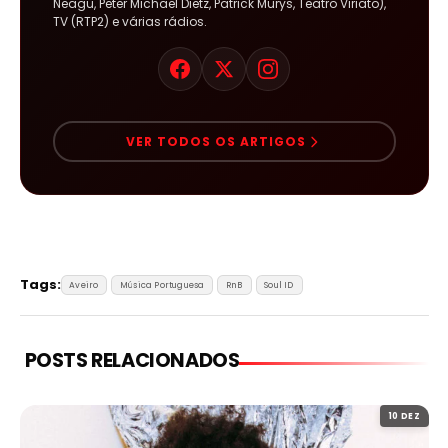
Neagu, Peter Michael Dietz, Patrick Murys, Teatro Viriato),
TV (RTP2) e várias rádios.
VER TODOS OS ARTIGOS
Tags:
Aveiro
Música Portuguesa
RnB
Soul ID
POSTS RELACIONADOS
10 DEZ