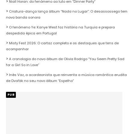
Niall Horan: do fenómeno ao luto em “Dinner Party”
Criatura-dança lança álbum “Nada no Lugar”: O desassossego tem
nova banda sonora
O fenómeno Ye: Kanye West faz história na Turquia e prepara
despedida épica em Portugal
Misty Fest 2026: O cartaz completo e os destaques que tens de
acompanhar
A cronologia do novo álbum de Olivia Rodrigo “You Seem Pretty Sad
for a Girl So in Love”
Inês Vaz, a acordeonista que reinventa a música romântica erudita
de Dvořák no seu novo álbum “Espelho”
PUB