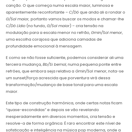
canção. O que começa numa escala maior, luminosa e
aparentemente reconfortante –
C/Dó
que anda ali a rondar o
G/Sol maior,
portanto vamos buscar os modos e chamar-lhe
C/Dó Lídio
(no fundo,
G/Sol maior
) – cria tensão na
modulação para a escala menor no refrão,
Gmin/Sol menor
,
uma escolha corajosa que adiciona camadas de
profundidade emocional à mensagem.
E como se não fosse suficiente, podemos considerar ali uma
terceira mudança,
Bb/Si bemol
, numa pequena ponte entre
refrões, que embora seja relativa a
Gmin/Sol menor
, nota-se
um sunset/força acrescida que porventura virá dessa
transformação/mudança de base tonal para uma escala
maior.
Este tipo de construção harmónica, onde certas notas ficam
“quase-escondidas” e depois se vão revelando
inesperadamente em diversos momentos, cria tensão e
resolve-a de forma orgânica. É raro encontrar este nível de
sofisticação e inteligência na música pop moderna, onde a