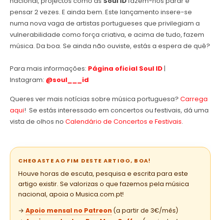
nacional, projectos como as
Soul ID
fazem-nos parar e
pensar 2 vezes. E ainda bem. Este lançamento insere-se
numa nova vaga de artistas portugueses que privilegiam a
vulnerabilidade como força criativa, e acima de tudo, fazem
música. Da boa. Se ainda não ouviste, estás a espera de quê?
Para mais informações:
Página oficial Soul ID
|
Instagram:
@
soul___id
Queres ver mais notícias sobre música portuguesa?
Carrega
aqui
! Se estás interessado em concertos ou festivais, dá uma
vista de olhos no
Calendário de Concertos e Festivais
.
CHEGASTE AO FIM DESTE ARTIGO, BOA!
Houve horas de escuta, pesquisa e escrita para este
artigo existir. Se valorizas o que fazemos pela música
nacional, apoia o Musica.com.pt!
→
Apoio mensal no Patreon
(a partir de 3€/mês)