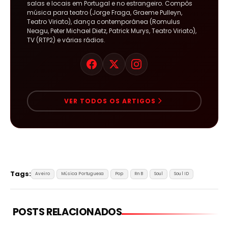
salas e locais em Portugal e no estrangeiro. Compôs
música para teatro (Jorge Fraga, Graeme Pulleyn,
Teatro Viriato), dança contemporânea (Romulus
Neagu, Peter Michael Dietz, Patrick Murys, Teatro Viriato),
TV (RTP2) e várias rádios.
VER TODOS OS ARTIGOS
Tags:
Aveiro
Música Portuguesa
Pop
RnB
Soul
Soul ID
POSTS RELACIONADOS