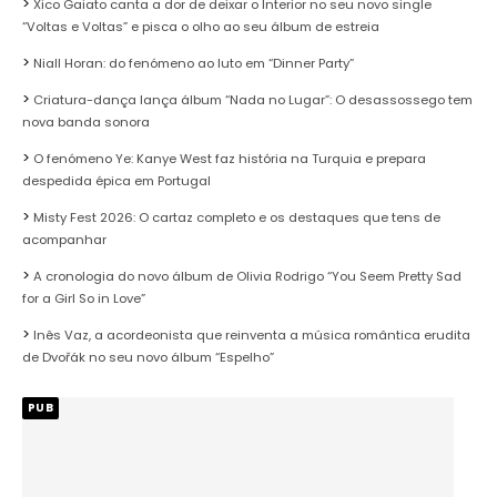
Xico Gaiato canta a dor de deixar o Interior no seu novo single
“Voltas e Voltas” e pisca o olho ao seu álbum de estreia
Niall Horan: do fenómeno ao luto em “Dinner Party”
Criatura-dança lança álbum “Nada no Lugar”: O desassossego tem
nova banda sonora
O fenómeno Ye: Kanye West faz história na Turquia e prepara
despedida épica em Portugal
Misty Fest 2026: O cartaz completo e os destaques que tens de
acompanhar
A cronologia do novo álbum de Olivia Rodrigo “You Seem Pretty Sad
for a Girl So in Love”
Inês Vaz, a acordeonista que reinventa a música romântica erudita
de Dvořák no seu novo álbum “Espelho”
PUB