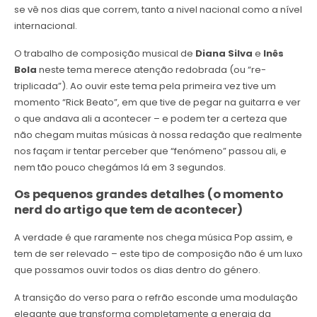
se vê nos dias que correm, tanto a nivel nacional como a nível
internacional.
O trabalho de composição musical de
Diana Silva
e
Inês
Bola
neste tema merece atenção redobrada (ou “re-
triplicada”). Ao ouvir este tema pela primeira vez tive um
momento “Rick Beato”, em que tive de pegar na guitarra e ver
o que andava ali a acontecer – e podem ter a certeza que
não chegam muitas músicas à nossa redação que realmente
nos façam ir tentar perceber que “fenómeno” passou ali, e
nem tão pouco chegámos lá em 3 segundos.
Os pequenos grandes detalhes
(o momento
nerd do artigo que tem de acontecer)
A verdade é que raramente nos chega música Pop assim, e
tem de ser relevado – este tipo de composição não é um luxo
que possamos ouvir todos os dias dentro do género.
A transição do verso para o refrão esconde uma modulação
elegante que transforma completamente a energia da