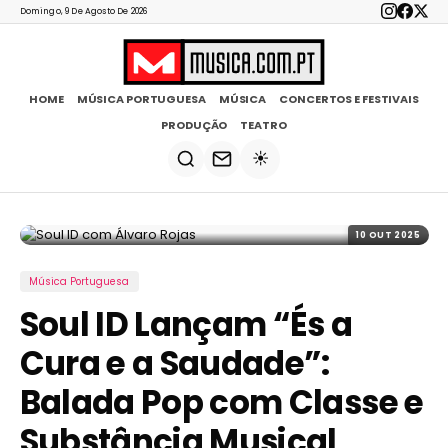
Domingo, 9 De Agosto De 2026
HOME
MÚSICA PORTUGUESA
MÚSICA
CONCERTOS E FESTIVAIS
PRODUÇÃO
TEATRO
☀️
10 OUT 2025
Música Portuguesa
Soul ID Lançam “És a
Cura e a Saudade”:
Balada Pop com Classe e
Substância Musical