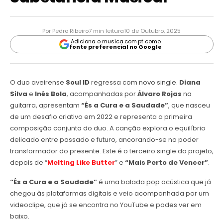
Por Pedro Ribeiro
7 min leitura
10 de Outubro, 2025
Adiciona o musica.com.pt como
fonte preferencial no Google
O duo aveirense
Soul ID
regressa com novo single.
Diana
Silva
e
Inês Bola
, acompanhadas por
Álvaro Rojas
na
guitarra, apresentam
“És a Cura e a Saudade”
, que
nasceu
de um desafio criativo em 2022 e representa a primeira
composição conjunta do duo. A canção explora o equilíbrio
delicado entre passado e futuro, ancorando-se no poder
transformador do presente. Este é o terceiro single do projeto,
depois de “
Melting Like Butter
” e
“Mais Perto de Vencer”
.
“És a Cura e a Saudade”
é uma balada pop acústica que já
chegou às plataformas digitais e veio acompanhada por um
videoclipe, que já se encontra no YouTube e podes ver em
baixo.