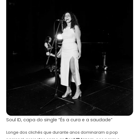
Soul ID, capa do single “És a cura e a saudade”
Longe dos clichés que durante anos dominaram a pop