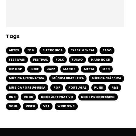
Tags
ARTES
EDM
ELETRONICA
EXPERIMENTAL
FADO
FESTIVAIS
FESTIVAL
FOLK
FUSÃO
HARD ROCK
HIP HOP
INDIE
JAZZ
MACOS
METAL
MPB
MÚSICA ALTERNATIVA
MÚSICA BRASILEIRA
MÚSICA CLÁSSICA
MÚSICA PORTUGUESA
POP
PORTUGAL
PUNK
R&B
RNB
ROCK
ROCK ALTERNATIVO
ROCK PROGRESSIVO
SOUL
VISEU
VST
WINDOWS