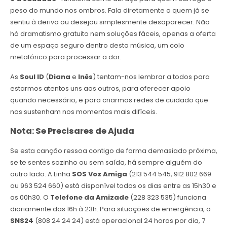
peso do mundo nos ombros. Fala diretamente a quem já se
sentiu à deriva ou desejou simplesmente desaparecer. Não
há dramatismo gratuito nem soluções fáceis, apenas a oferta
de um espaço seguro dentro desta música, um colo
metafórico para processar a dor.
As
Soul ID
(
Diana
e
Inês
) tentam-nos lembrar a todos para
estarmos atentos uns aos outros, para oferecer apoio
quando necessário, e para criarmos redes de cuidado que
nos sustenham nos momentos mais difíceis.
Nota: Se Precisares de Ajuda
Se esta canção ressoa contigo de forma demasiado próxima,
se te sentes sozinho ou sem saída, há sempre alguém do
outro lado. A Linha
SOS Voz Amiga
(213 544 545, 912 802 669
ou 963 524 660) está disponível todos os dias entre as 15h30 e
as 00h30. O
Telefone da Amizade
(228 323 535) funciona
diariamente das 16h à 23h. Para situações de emergência, o
SNS24
(808 24 24 24) está operacional 24 horas por dia, 7