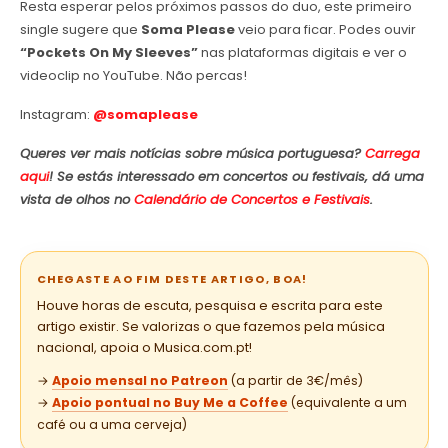
Resta esperar pelos próximos passos do duo, este primeiro
single sugere que
Soma Please
veio para ficar. Podes ouvir
“Pockets On My Sleeves”
nas plataformas digitais e ver o
videoclip no YouTube. Não percas!
Instagram:
@somaplease
Queres ver mais notícias sobre música portuguesa?
Carrega
aqui
! Se estás interessado em concertos ou festivais, dá uma
vista de olhos no
Calendário de Concertos e Festivais
.
CHEGASTE AO FIM DESTE ARTIGO, BOA!
Houve horas de escuta, pesquisa e escrita para este
artigo existir. Se valorizas o que fazemos pela música
nacional, apoia o Musica.com.pt!
→
Apoio mensal no Patreon
(a partir de 3€/mês)
→
Apoio pontual no Buy Me a Coffee
(equivalente a um
café ou a uma cerveja)