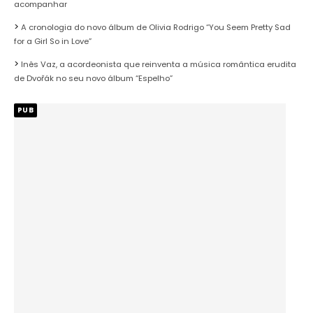
acompanhar
A cronologia do novo álbum de Olivia Rodrigo “You Seem Pretty Sad
for a Girl So in Love”
Inês Vaz, a acordeonista que reinventa a música romântica erudita
de Dvořák no seu novo álbum “Espelho”
PUB