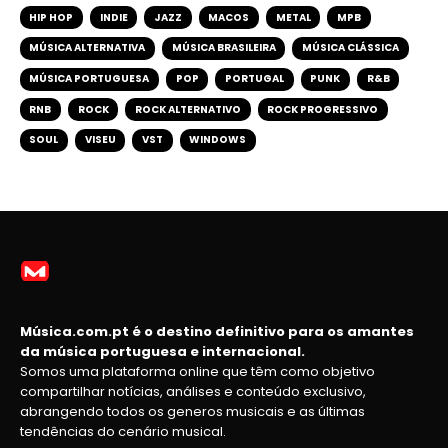
HIP HOP
INDIE
JAZZ
MACOS
METAL
MPB
MÚSICA ALTERNATIVA
MÚSICA BRASILEIRA
MÚSICA CLÁSSICA
MÚSICA PORTUGUESA
POP
PORTUGAL
PUNK
R&B
RNB
ROCK
ROCK ALTERNATIVO
ROCK PROGRESSIVO
SOUL
VISEU
VST
WINDOWS
Música.com.pt é o destino definitivo para os amantes
da música portuguesa e internacional.
Somos uma plataforma online que têm como objetivo
compartilhar notícias, análises e conteúdo exclusivo,
abrangendo todos os generos musicais e as últimas
tendências do cenário musical.