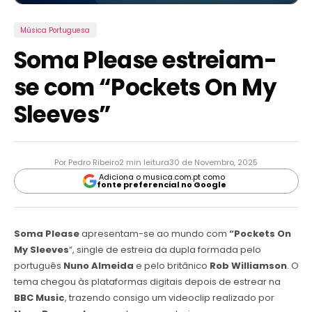
Música Portuguesa
Soma Please estreiam-
se com “Pockets On My
Sleeves”
Por Pedro Ribeiro
2 min leitura
30 de Novembro, 2025
Adiciona o musica.com.pt como
fonte preferencial no Google
Soma Please
apresentam-se ao mundo com
“Pockets On
My Sleeves
“, single de estreia da dupla formada pelo
português
Nuno Almeida
e pelo britânico
Rob Williamson
. O
tema chegou às plataformas digitais depois de estrear na
BBC Music
, trazendo consigo um videoclip realizado por