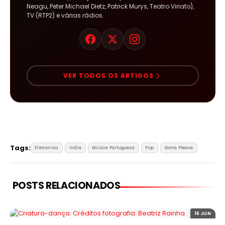
Neagu, Peter Michael Dietz, Patrick Murys, Teatro Viriato),
TV (RTP2) e várias rádios.
VER TODOS OS ARTIGOS
Tags:
Eletronica
Indie
Música Portuguesa
Pop
Soma Please
POSTS RELACIONADOS
16 JUN