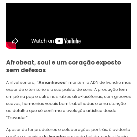
Afrobeat, soul e um coração exposto
sem defesas
A nível sonoro,
“Amanheceu”
mantém o ADN de Ivandro mas
expande o território e a sua paleta de sons. A produção tem
um pé na pop e outro nas raízes afro-lusófonas, com grooves
suaves, harmonias vocais bem trabalhadas e uma atenção
ao detalhe que só confirma a evolução artística desde
“Trovador”.
Apesar de ter produtores e colaborações por trás, é evidente
a mão e o ouvido de
Ivandro
em cada batida, cada silêncio,