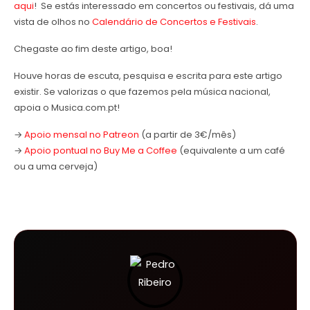
aqui
! Se estás interessado em concertos ou festivais, dá uma
vista de olhos no
Calendário de Concertos e Festivais
.
Chegaste ao fim deste artigo, boa!
Houve horas de escuta, pesquisa e escrita para este artigo
existir. Se valorizas o que fazemos pela música nacional,
apoia o Musica.com.pt!
→
Apoio mensal no Patreon
(a partir de 3€/mês)
→
Apoio pontual no Buy Me a Coffee
(equivalente a um café
ou a uma cerveja)