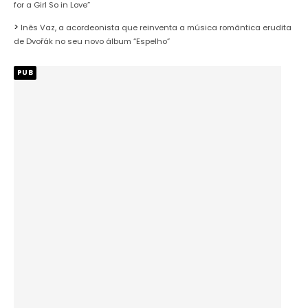
for a Girl So in Love”
Inês Vaz, a acordeonista que reinventa a música romântica erudita
de Dvořák no seu novo álbum “Espelho”
PUB