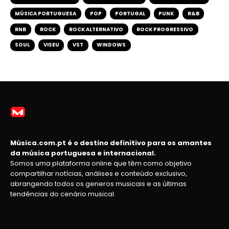
MÚSICA PORTUGUESA
POP
PORTUGAL
PUNK
R&B
RNB
ROCK
ROCK ALTERNATIVO
ROCK PROGRESSIVO
SOUL
VISEU
VST
WINDOWS
Música.com.pt é o destino definitivo para os amantes
da música portuguesa e internacional.
Somos uma plataforma online que têm como objetivo
compartilhar notícias, análises e conteúdo exclusivo,
abrangendo todos os generos musicais e as últimas
tendências do cenário musical.