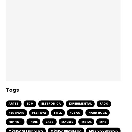
Tags
ARTES
EDM
ELETRONICA
EXPERIMENTAL
FADO
FESTIVAIS
FESTIVAL
FOLK
FUSÃO
HARD ROCK
HIP HOP
INDIE
JAZZ
MACOS
METAL
MPB
MÚSICA ALTERNATIVA
MÚSICA BRASILEIRA
MÚSICA CLÁSSICA