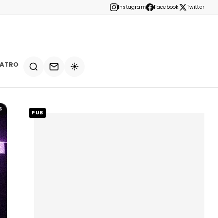
Instagram
Facebook
Twitter
EATRO
☀️
5
PUB