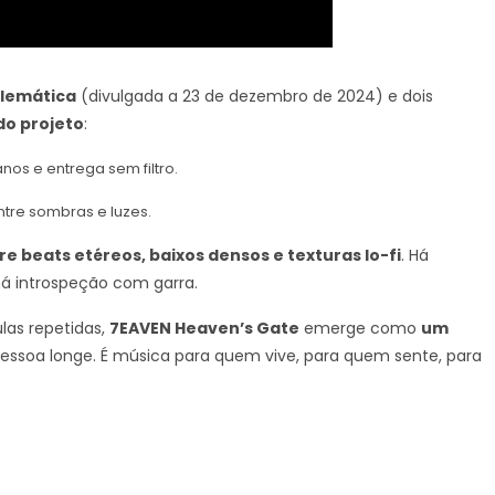
lemática
(divulgada a 23 de dezembro de 2024) e dois
do projeto
:
nos e entrega sem filtro.
tre sombras e luzes.
re beats etéreos, baixos densos e texturas lo-fi
. Há
 há introspeção com garra.
las repetidas,
7EAVEN Heaven’s Gate
emerge como
um
 ressoa longe. É música para quem vive, para quem sente, para