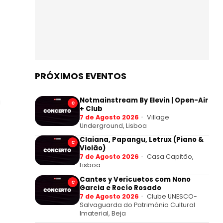
PRÓXIMOS EVENTOS
Notmainstream By Elevin | Open-Air
a
C
+ Club
7 de Agosto 2026
Village
Underground, Lisboa
Claiana, Papangu, Letrux (Piano &
C
Violão)
7 de Agosto 2026
Casa Capitão,
Lisboa
Cantes y Vericuetos com Nono
C
Garcia e Rocío Rosado
7 de Agosto 2026
Clube UNESCO-
Salvaguarda do Património Cultural
Imaterial, Beja