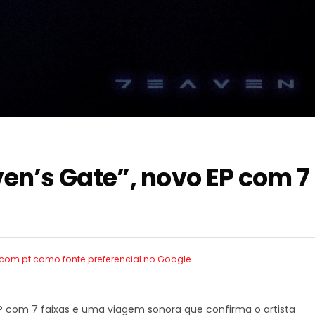
en’s Gate”, novo EP com 7
a.com.pt como
fonte preferencial no Google
P com 7 faixas e uma viagem sonora que confirma o artista