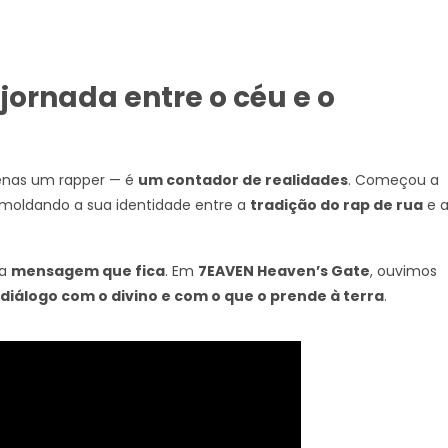
ornada entre o céu e o
penas um rapper — é
um contador de realidades
. Começou a
i moldando a sua identidade entre a
tradição do rap de rua
e 
 a
mensagem que fica
. Em
7EAVEN Heaven’s Gate
, ouvimos
álogo com o divino e com o que o prende à terra
.