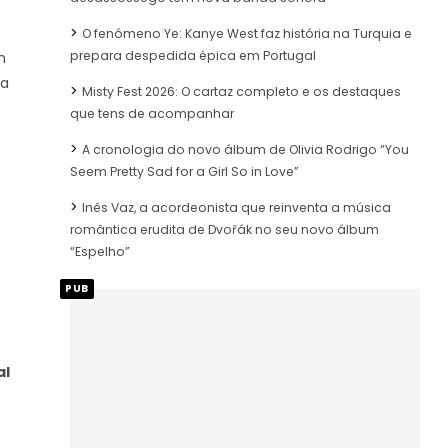
O fenómeno Ye: Kanye West faz história na Turquia e
prepara despedida épica em Portugal
m
da
Misty Fest 2026: O cartaz completo e os destaques
que tens de acompanhar
A cronologia do novo álbum de Olivia Rodrigo “You
Seem Pretty Sad for a Girl So in Love”
Inês Vaz, a acordeonista que reinventa a música
romântica erudita de Dvořák no seu novo álbum
“Espelho”
PUB
al