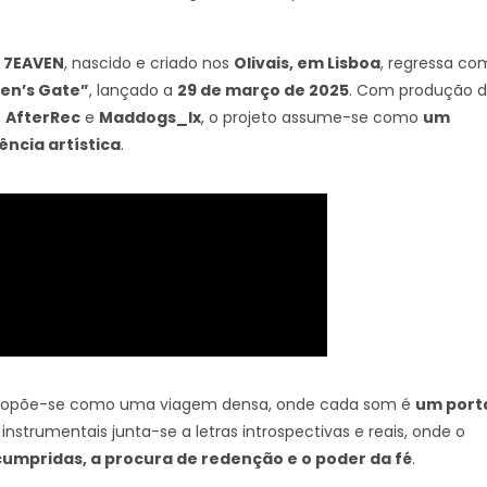
.
7EAVEN
, nascido e criado nos
Olivais, em Lisboa
, regressa co
en’s Gate”
, lançado a
29 de março de 2025
. Com produção 
,
AfterRec
e
Maddogs_lx
, o projeto assume-se como
um
ência artística
.
opõe-se como uma viagem densa, onde cada som é
um port
instrumentais junta-se a letras introspectivas e reais, onde o
cumpridas, a procura de redenção e o poder da fé
.