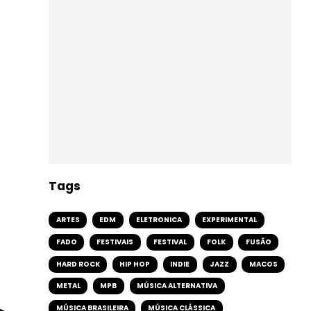
Tags
ARTES
EDM
ELETRONICA
EXPERIMENTAL
FADO
FESTIVAIS
FESTIVAL
FOLK
FUSÃO
HARD ROCK
HIP HOP
INDIE
JAZZ
MACOS
METAL
MPB
MÚSICA ALTERNATIVA
MÚSICA BRASILEIRA
MÚSICA CLÁSSICA