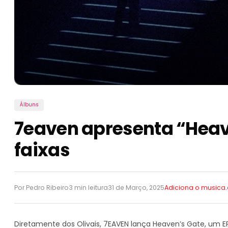
Álbuns
7eaven apresenta “Heav
faixas
Por Pedro Ribeiro
3 min leitura
31 de Março, 2025
Adiciona o music
Diretamente dos Olivais, 7EAVEN lança Heaven’s Gate, um E