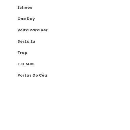
Echoes
One Day
Volta Para Ver
Sei Lá Eu
Trap
T.O.M.M.
Portas Do Céu