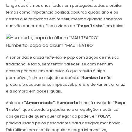
longo dos últimos anos, todas em português, todas a orbitar
temas como impotência política, absurdo quotidiano e os
gestos que teimamos em repetir, mesmo quando sabemos
que vão dar errado. Fica o vídeo de
“Peça Triste”
em baixo.
Humberto, capa do álbum “MAU TEATRO”
A sonoridade cruza
indie-folk
e
pop
com traços de música
tradicional e fado, sem tentar parecer-se com nenhum
desses géneros em particular. O que resulta é algo
permeável, íntimo e sujo de propósito.
Humberto
não
procura o acabamento impecável, prefere deixar entrar a luz
e a sombra em doses iguais.
Antes de
“Amarrotado”
,
Humberto
tinha já revelado
“Peça
Triste”
, que aborda o populismo e a repetição mecânica
dos gestos de quem quer chegar ao poder, e
“FOLA”
,
palavra usada pelos pescadores para designar mar bravo.
Esta última tem espírito popular e carga interventiva,