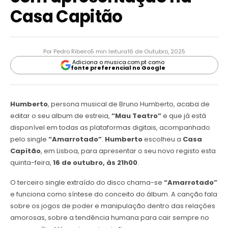
Casa Capitão
Por Pedro Ribeiro
5 min leitura
16 de Outubro, 2025
Adiciona o musica.com.pt como
fonte preferencial no Google
Humberto
, persona musical de Bruno Humberto, acaba de
editar o seu album de estreia,
“Mau Teatro”
e que já está
disponível em todas as plataformas digitais, acompanhado
pelo single
“Amarrotado”
.
Humberto
escolheu a
Casa
Capitão
, em Lisboa, para apresentar o seu novo registo esta
quinta-feira,
16 de outubro, às 21h00
.
O terceiro single extraído do disco chama-se
“Amarrotado”
e funciona como síntese do conceito do álbum. A canção fala
sobre os jogos de poder e manipulação dentro das relações
amorosas, sobre a tendência humana para cair sempre no