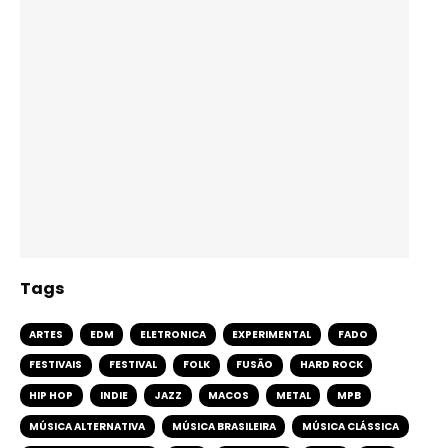
Tags
ARTES
EDM
ELETRONICA
EXPERIMENTAL
FADO
FESTIVAIS
FESTIVAL
FOLK
FUSÃO
HARD ROCK
HIP HOP
INDIE
JAZZ
MACOS
METAL
MPB
MÚSICA ALTERNATIVA
MÚSICA BRASILEIRA
MÚSICA CLÁSSICA