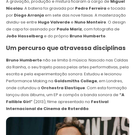
A gravação, produção e mistura ficaram a cargo de
Miguel
Nicolau
. A bateria foi gravada por
Pedro Ferreira
e tocada
por
Diogo Arranja
em sete das nove faixas. A masterização
dividiu-se entre
Hugo Valverde
e
Nuno Monteiro
. O design
de capa foi assinado por
Paulo Mariz
, com fotografia de
João Hasselberg
e do próprio
Bruno Humberto
.
Um percurso que atravessa disciplinas
Bruno Humberto
não se limita à música. Nascido nas Caldas
da Rainha, o seu trajeto passa pelas artes performativas, pela
escrita e pela experimentação sonora. Estudou e lecionou
Performance Making na
Goldsmiths College
, em Londres,
onde cofundou a
Orchestra Elastique
. Com esta formação
lançou dois álbums, um EP e compôs a banda sonora de
“A
Fallible Girl”
(2013), filme apresentado no
Festival
Internacional de Cinema de Roterdão
.