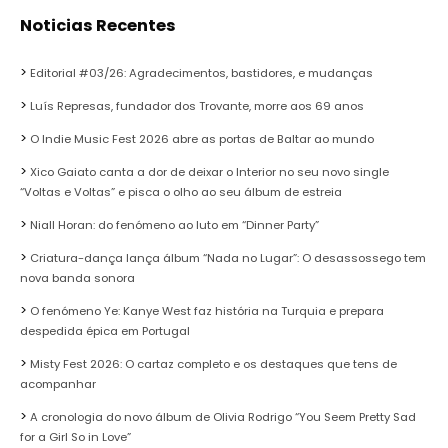
Noticias Recentes
Editorial #03/26: Agradecimentos, bastidores, e mudanças
Luís Represas, fundador dos Trovante, morre aos 69 anos
O Indie Music Fest 2026 abre as portas de Baltar ao mundo
Xico Gaiato canta a dor de deixar o Interior no seu novo single
“Voltas e Voltas” e pisca o olho ao seu álbum de estreia
Niall Horan: do fenómeno ao luto em “Dinner Party”
Criatura-dança lança álbum “Nada no Lugar”: O desassossego tem
nova banda sonora
O fenómeno Ye: Kanye West faz história na Turquia e prepara
despedida épica em Portugal
Misty Fest 2026: O cartaz completo e os destaques que tens de
acompanhar
A cronologia do novo álbum de Olivia Rodrigo “You Seem Pretty Sad
for a Girl So in Love”