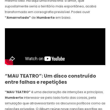
mesmo sítio. Há aqui uma ironia fina: o amor, que
supostamente seria o território mais espontâneo, acaba
transformado em coreografia previsível. Podes ouvir
“Amarrotado”
de
Humberto
em baixo.
“MAU TEATRO”
:
Um disco construído
entre falhas e repetições
“MAU TEATRO”
é uma declaração de intenções e princípios.
Humberto
interessa-se pelo lado torto das coisas, pela
simulação que atravessa tanto os discursos políticos como as
relações privadas. O álbum reúne nove canções escritas ao