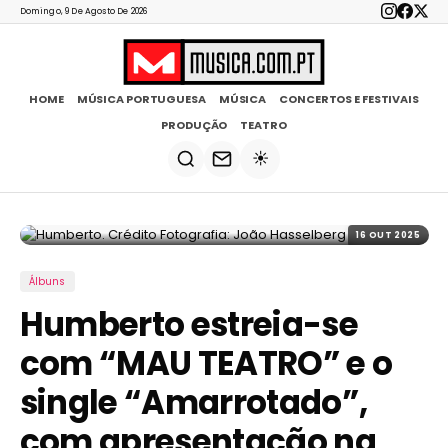
Domingo, 9 De Agosto De 2026
HOME
MÚSICA PORTUGUESA
MÚSICA
CONCERTOS E FESTIVAIS
PRODUÇÃO
TEATRO
☀️
16 OUT 2025
Álbuns
Humberto estreia-se
com “MAU TEATRO” e o
single “Amarrotado”,
com apresentação na