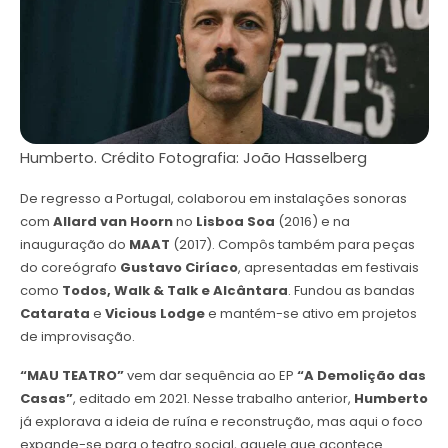
Humberto. Crédito Fotografia: João Hasselberg
De regresso a Portugal, colaborou em instalações sonoras
com
Allard van Hoorn
no
Lisboa Soa
(2016) e na
inauguração do
MAAT
(2017). Compôs também para peças
do coreógrafo
Gustavo Ciríaco
, apresentadas em festivais
como
Todos, Walk & Talk e Alcântara
. Fundou as bandas
Catarata
e
Vicious Lodge
e mantém-se ativo em projetos
de improvisação.
“MAU TEATRO”
vem dar sequência ao EP
“A Demolição das
Casas”
, editado em 2021. Nesse trabalho anterior,
Humberto
já explorava a ideia de ruína e reconstrução, mas aqui o foco
expande-se para o teatro social, aquele que acontece