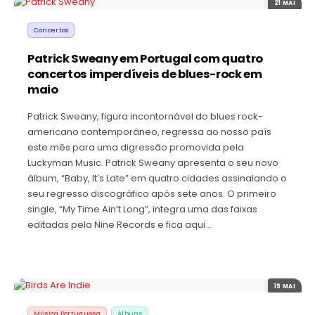
21 MAI
Concertos
Patrick Sweany em Portugal com quatro
concertos imperdíveis de blues-rock em
maio
Patrick Sweany, figura incontornável do blues rock-
americano contemporâneo, regressa ao nosso país
este mês para uma digressão promovida pela
Luckyman Music. Patrick Sweany apresenta o seu novo
álbum, “Baby, It’s Late” em quatro cidades assinalando o
seu regresso discográfico após sete anos. O primeiro
single, “My Time Ain’t Long”, integra uma das faixas
editadas pela Nine Records e fica aqui…
19 MAI
Música Portuguesa
Álbuns