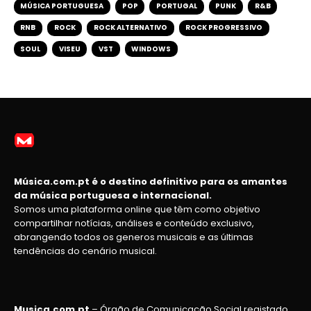
MÚSICA PORTUGUESA
POP
PORTUGAL
PUNK
R&B
RNB
ROCK
ROCK ALTERNATIVO
ROCK PROGRESSIVO
SOUL
VISEU
VST
WINDOWS
Música.com.pt é o destino definitivo para os amantes
da música portuguesa e internacional.
Somos uma plataforma online que têm como objetivo
compartilhar notícias, análises e conteúdo exclusivo,
abrangendo todos os generos musicais e as últimas
tendências do cenário musical.
Musica.com.pt
– Órgão de Comunicação Social registado