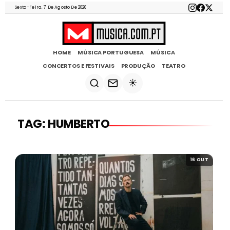
Sexta-Feira, 7 De Agosto De 2026
HOME
MÚSICA PORTUGUESA
MÚSICA
CONCERTOS E FESTIVAIS
PRODUÇÃO
TEATRO
☀️
TAG: HUMBERTO
16 OUT