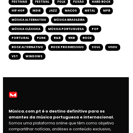
FESTIVAIS
FESTIVAL
FOLK
FUSÃO
HARD ROCK
HIP HOP
INDIE
JAZZ
MACOS
METAL
MPB
MÚSICA ALTERNATIVA
MÚSICA BRASILEIRA
MÚSICA CLÁSSICA
MÚSICA PORTUGUESA
POP
PORTUGAL
PUNK
R&B
RNB
ROCK
ROCK ALTERNATIVO
ROCK PROGRESSIVO
SOUL
VISEU
VST
WINDOWS
Música.com.pt é o destino definitivo para os
amantes da música portuguesa e internacional.
Somos uma plataforma online que têm como objetivo
compartilhar notícias, análises e conteúdo exclusivo,