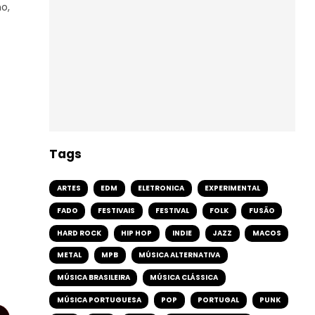
o,
Tags
ARTES
EDM
ELETRONICA
EXPERIMENTAL
FADO
FESTIVAIS
FESTIVAL
FOLK
FUSÃO
HARD ROCK
HIP HOP
INDIE
JAZZ
MACOS
METAL
MPB
MÚSICA ALTERNATIVA
MÚSICA BRASILEIRA
MÚSICA CLÁSSICA
MÚSICA PORTUGUESA
POP
PORTUGAL
PUNK