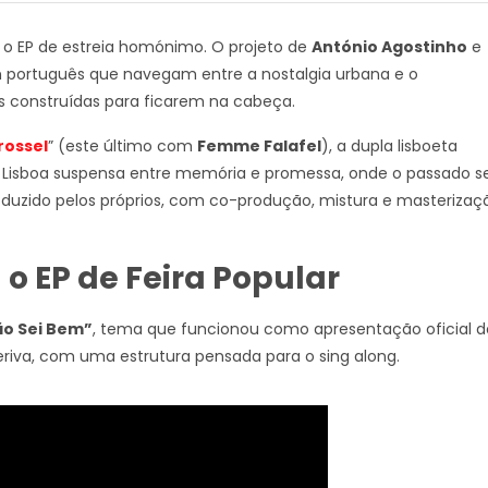
, o EP de estreia homónimo. O projeto de
António Agostinho
e
m português que navegam entre a nostalgia urbana e o
s construídas para ficarem na cabeça.
rossel
” (este último com
Femme Falafel
), a dupla lisboeta
 Lisboa suspensa entre memória e promessa, onde o passado s
oduzido pelos próprios, com co-produção, mistura e masterizaç
o EP de Feira Popular
o Sei Bem”
, tema que funcionou como apresentação oficial d
eriva, com uma estrutura pensada para o sing along.