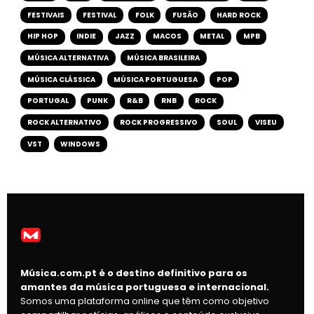
FESTIVAIS
FESTIVAL
FOLK
FUSÃO
HARD ROCK
HIP HOP
INDIE
JAZZ
MACOS
METAL
MPB
MÚSICA ALTERNATIVA
MÚSICA BRASILEIRA
MÚSICA CLÁSSICA
MÚSICA PORTUGUESA
POP
PORTUGAL
PUNK
R&B
RNB
ROCK
ROCK ALTERNATIVO
ROCK PROGRESSIVO
SOUL
VISEU
VST
WINDOWS
Música.com.pt é o destino definitivo para os
amantes da música portuguesa e internacional.
Somos uma plataforma online que têm como objetivo