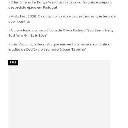
O fenómeno Ye: Kanye West faz história na Turquia e prepara
despedida épica em Portugal
Misty Fest 2026: O cartaz completo e os destaques que tens de
acompanhar
A cronologia do novo álbum de Olivia Rodrigo “You Seem Pretty
Sad for a Girl So in Love”
Inês Vaz, a acordeonista que reinventa a música romântica
erudita de Dvořák no seu novo álbum “Espelho”
PUB