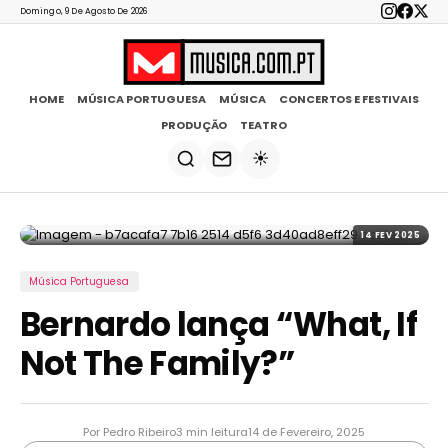
Domingo, 9 De Agosto De 2026
HOME
MÚSICA PORTUGUESA
MÚSICA
CONCERTOS E FESTIVAIS
PRODUÇÃO
TEATRO
☀️
14 FEV 2025
Música Portuguesa
Bernardo lança “What, If
Not The Family?”
Por Pedro Ribeiro
3 min leitura
14 de Fevereiro, 2025