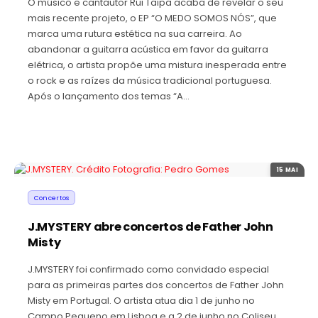
O músico e cantautor Rui Taipa acaba de revelar o seu
mais recente projeto, o EP “O MEDO SOMOS NÓS”, que
marca uma rutura estética na sua carreira. Ao
abandonar a guitarra acústica em favor da guitarra
elétrica, o artista propõe uma mistura inesperada entre
o rock e as raízes da música tradicional portuguesa.
Após o lançamento dos temas “A…
15 MAI
Concertos
J.MYSTERY abre concertos de Father John
Misty
J.MYSTERY foi confirmado como convidado especial
para as primeiras partes dos concertos de Father John
Misty em Portugal. O artista atua dia 1 de junho no
Campo Pequeno em Lisboa e a 2 de junho no Coliseu