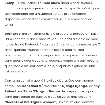
Kemp
(Ulrika Spacek) e
Dom Shaw
(Real World Studios),
criando uma paisagem sonora rica e introspectiva. O single é
acompanhado por um videoclipe que já se encontra
disponível, expandindo a narrativa visual e emocional do
tema.
Bernardo
, multi-instrumentista e produtora, nasceu em East
Ham, Londres, e aos 8 anos mudou-se para a aldeia da mãe,
no centro de Portugal. A sua trajetória musical começou aos 11
anos, quando influenciada pelo fado e pela música
alternativa, começou a compor. Aos 17, regressou a Londres
para aperfeiçoar a sua arte, desenvolvendo um som próprio
que funde o alt-soul com o indie, enquanto explora as suas
raízes culturais.
Com uma carreira que já inclui colaborações com nomes
como
Phil Manzanera
(Roxy Music),
Django Django
,
Skinny
Pelembe
e
Sean O’Hagan
,
Bernardo
prepara-se agora
para apresentar ao público o seu universo musical com
“
Secrets of Six-Figure Women
”, um álbum que promete