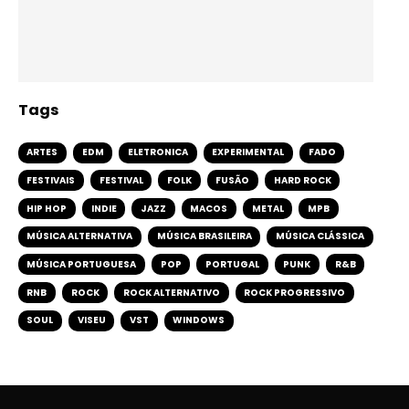
Tags
ARTES
EDM
ELETRONICA
EXPERIMENTAL
FADO
FESTIVAIS
FESTIVAL
FOLK
FUSÃO
HARD ROCK
HIP HOP
INDIE
JAZZ
MACOS
METAL
MPB
MÚSICA ALTERNATIVA
MÚSICA BRASILEIRA
MÚSICA CLÁSSICA
MÚSICA PORTUGUESA
POP
PORTUGAL
PUNK
R&B
RNB
ROCK
ROCK ALTERNATIVO
ROCK PROGRESSIVO
SOUL
VISEU
VST
WINDOWS