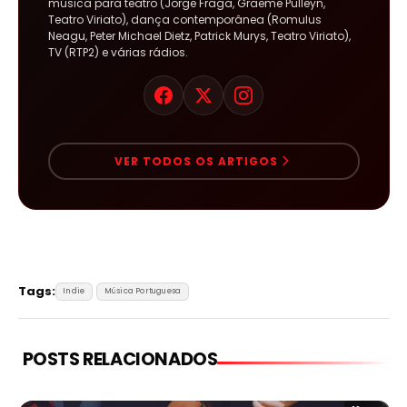
música para teatro (Jorge Fraga, Graeme Pulleyn,
Teatro Viriato), dança contemporânea (Romulus
Neagu, Peter Michael Dietz, Patrick Murys, Teatro Viriato),
TV (RTP2) e várias rádios.
VER TODOS OS ARTIGOS
Tags:
Indie
Música Portuguesa
POSTS RELACIONADOS