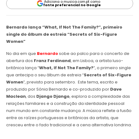
Adiciona o musica.com.pt como
fonte preferencial no Google
Bernardo lança “What, If Not The Family?”, primeiro
single do álbum de estreia “Secrets of Six-Figure
Women”
No dia em que
Bernardo
sobe ao palco para o concerto de
abertura dos
Franz Ferdinand
, em Lisboa, a artista luso-
britânica lança “
What, If Not The Family?
”, o primeiro single
que antecipa o seu álbum de estreia “
Secrets of Six-Figure
Women
”, previsto para setembro. Este tema, escrito e
produzido por Sónia Bernardo e co-produzido por
Dave
Maclean
, dos
Django Django
, explora a complexidade das
relações familiares e a construção da identidade pessoal
num mundo em constante mudança. A música reflete a fusão
entre as raízes portuguesas e britânicas da artista, que
cresceu entre o fado tradicional e a cena alternativa londrina.