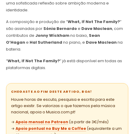
uma sofisticada reflexão sobre ambição moderna e
identidade.
A composição e produção de “
What, If Not The Family?
”
são assinadas por
Sónia Bernardo
e
Dave Maclean
, com
contributos de
Jonny Wickham
no baixo,
Sean
O’Hagan
e
Hal Sutherland
no piano, e
Dave Maclean
na
bateria.
“
What, If Not The Family?
” já está disponível em todas as
plataformas digitais.
CHEGASTE AO FIM DESTE ARTIGO, BOA!
Houve horas de escuta, pesquisa e escrita para este
artigo existir. Se valorizas o que fazemos pela música
nacional, apoia o Musica.com.pt!
→
Apoio mensal no Patreon
(a partir de 3€/mês)
→
Apoio pontual no Buy Me a Coffee
(equivalente a um