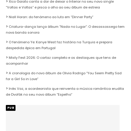
Xico Gaiato canta a dor de deixar o Interior no seu novo single
“Voltas e Voltas” e pisca o olho ao seu álbum de estreia
Niall Horan: do fenómeno ao luto em “Dinner Party”
Criatura-dança lança álbum “Nada no Lugar”: O desassossego tem
nova banda sonora
O fenómeno Ye: Kanye West faz história na Turquia e prepara
despedida épica em Portugal
Misty Fest 2026: O cartaz completo e os destaques que tens de
acompanhar
A cronologia do novo álbum de Olivia Rodrigo “You Seem Pretty Sad
for a Girl So in Love”
Inês Vaz, a acordeonista que reinventa a música romântica erudita
de Dvořák no seu novo álbum “Espelho”
PUB