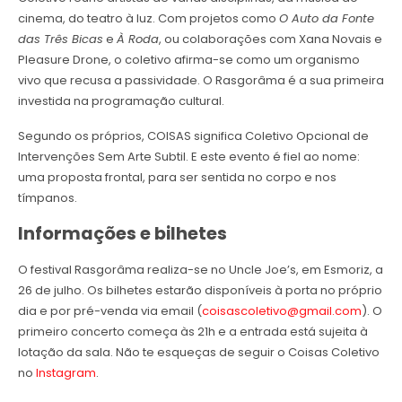
cinema, do teatro à luz. Com projetos como
O Auto da Fonte
das Três Bicas
e
À Roda
, ou colaborações com Xana Novais e
Pleasure Drone, o coletivo afirma-se como um organismo
vivo que recusa a passividade. O Rasgorâma é a sua primeira
investida na programação cultural.
Segundo os próprios, COISAS significa Coletivo Opcional de
Intervenções Sem Arte Subtil. E este evento é fiel ao nome:
uma proposta frontal, para ser sentida no corpo e nos
tímpanos.
Informações e bilhetes
O festival Rasgorâma realiza-se no Uncle Joe’s, em Esmoriz, a
26 de julho. Os bilhetes estarão disponíveis à porta no próprio
dia e por pré-venda via email (
coisascoletivo@gmail.com
). O
primeiro concerto começa às 21h e a entrada está sujeita à
lotação da sala. Não te esqueças de seguir o Coisas Coletivo
no
Instagram
.