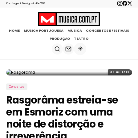
Domingo, 9 De Agosto De 2026
HOME
MÚSICA PORTUGUESA
MÚSICA
CONCERTOS E FESTIVAIS
PRODUÇÃO
TEATRO
☀️
04 JUL 2025
Concertos
Rasgorâma estreia-se
em Esmoriz com uma
noite de distorção e
irreverência