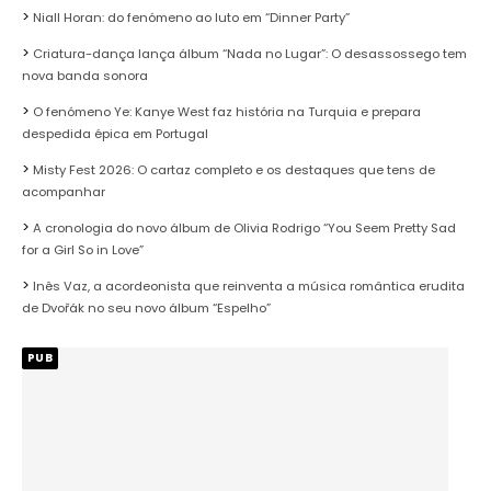
Niall Horan: do fenómeno ao luto em “Dinner Party”
Criatura-dança lança álbum “Nada no Lugar”: O desassossego tem
nova banda sonora
O fenómeno Ye: Kanye West faz história na Turquia e prepara
despedida épica em Portugal
Misty Fest 2026: O cartaz completo e os destaques que tens de
acompanhar
A cronologia do novo álbum de Olivia Rodrigo “You Seem Pretty Sad
for a Girl So in Love”
Inês Vaz, a acordeonista que reinventa a música romântica erudita
de Dvořák no seu novo álbum “Espelho”
PUB