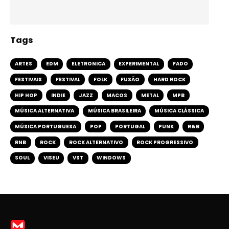
Tags
ARTES
EDM
ELETRONICA
EXPERIMENTAL
FADO
FESTIVAIS
FESTIVAL
FOLK
FUSÃO
HARD ROCK
HIP HOP
INDIE
JAZZ
MACOS
METAL
MPB
MÚSICA ALTERNATIVA
MÚSICA BRASILEIRA
MÚSICA CLÁSSICA
MÚSICA PORTUGUESA
POP
PORTUGAL
PUNK
R&B
RNB
ROCK
ROCK ALTERNATIVO
ROCK PROGRESSIVO
SOUL
VISEU
VST
WINDOWS