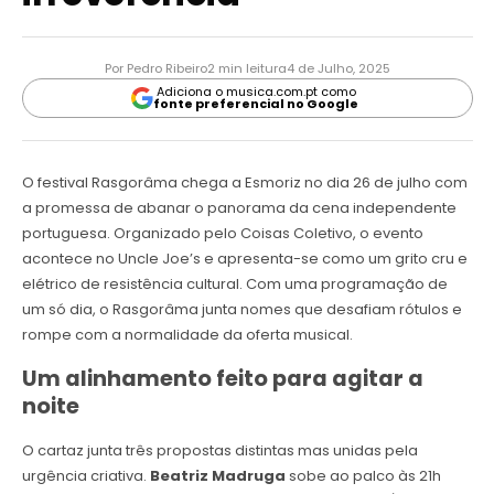
Por Pedro Ribeiro
2 min leitura
4 de Julho, 2025
Adiciona o musica.com.pt como
fonte preferencial no Google
O festival Rasgorâma chega a Esmoriz no dia 26 de julho com
a promessa de abanar o panorama da cena independente
portuguesa. Organizado pelo Coisas Coletivo, o evento
acontece no Uncle Joe’s e apresenta-se como um grito cru e
elétrico de resistência cultural. Com uma programação de
um só dia, o Rasgorâma junta nomes que desafiam rótulos e
rompe com a normalidade da oferta musical.
Um alinhamento feito para agitar a
noite
O cartaz junta três propostas distintas mas unidas pela
urgência criativa.
Beatriz Madruga
sobe ao palco às 21h