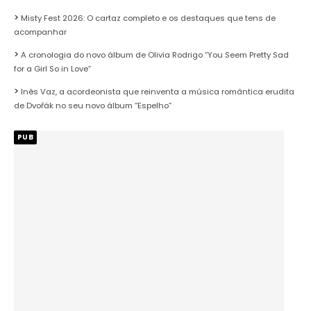
Misty Fest 2026: O cartaz completo e os destaques que tens de
acompanhar
A cronologia do novo álbum de Olivia Rodrigo “You Seem Pretty Sad
for a Girl So in Love”
Inês Vaz, a acordeonista que reinventa a música romântica erudita
de Dvořák no seu novo álbum “Espelho”
PUB