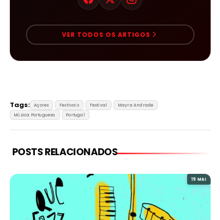
VER TODOS OS ARTIGOS
Tags:
Açores
Festivais
Festival
Mayra Andrade
Música Portuguesa
Portugal
POSTS RELACIONADOS
19 MAI