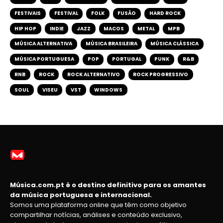
FESTIVAIS
FESTIVAL
FOLK
FUSÃO
HARD ROCK
HIP HOP
INDIE
JAZZ
MACOS
METAL
MPB
MÚSICA ALTERNATIVA
MÚSICA BRASILEIRA
MÚSICA CLÁSSICA
MÚSICA PORTUGUESA
POP
PORTUGAL
PUNK
R&B
RNB
ROCK
ROCK ALTERNATIVO
ROCK PROGRESSIVO
SOUL
VISEU
VST
WINDOWS
Música.com.pt é o destino definitivo para os amantes
da música portuguesa e internacional.
Somos uma plataforma online que têm como objetivo
compartilhar notícias, análises e conteúdo exclusivo,