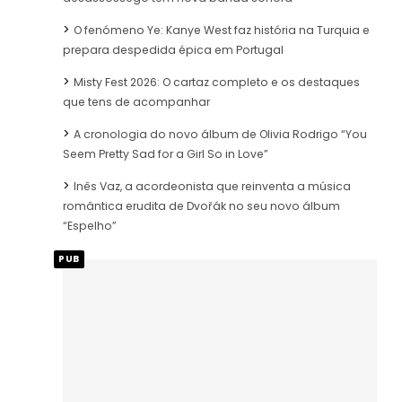
O fenómeno Ye: Kanye West faz história na Turquia e
prepara despedida épica em Portugal
Misty Fest 2026: O cartaz completo e os destaques
que tens de acompanhar
A cronologia do novo álbum de Olivia Rodrigo “You
Seem Pretty Sad for a Girl So in Love”
Inês Vaz, a acordeonista que reinventa a música
romântica erudita de Dvořák no seu novo álbum
“Espelho”
PUB