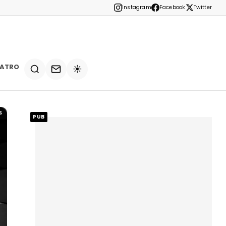
Instagram
Facebook
Twitter
EATRO
☀️
5
PUB