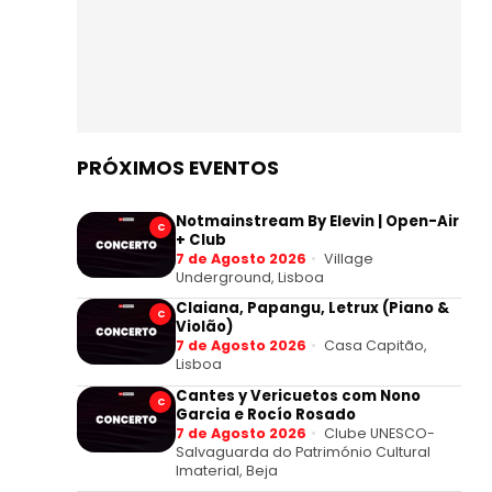
PRÓXIMOS EVENTOS
Notmainstream By Elevin | Open-Air
C
+ Club
7 de Agosto 2026
Village
Underground, Lisboa
Claiana, Papangu, Letrux (Piano &
C
Violão)
7 de Agosto 2026
Casa Capitão,
Lisboa
Cantes y Vericuetos com Nono
C
Garcia e Rocío Rosado
7 de Agosto 2026
Clube UNESCO-
Salvaguarda do Património Cultural
Imaterial, Beja