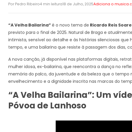
Por Pedro Ribeiro
4 min leitura
18 de Julho, 2025
Adiciona o musica
“A Velha Bailarina”
é o novo tema de
Ricardo Reis Soar
previsto para o final de 2025. Natural de Braga e atualment
intimista, sensível ao detalhe e às histórias silenciosas q
tempo, e uma bailarina que resiste à passagem dos dias, 
A nova canção, já disponível nas plataformas digitais, retr
mulher idosa, ex-bailarina, que reencontra a dança no ref
memória do palco, da juventude e da beleza que o tempo 
envelhecimento e a dignidade inscrita nas marcas do temp
“A Velha Bailarina”: Um víd
Póvoa de Lanhoso