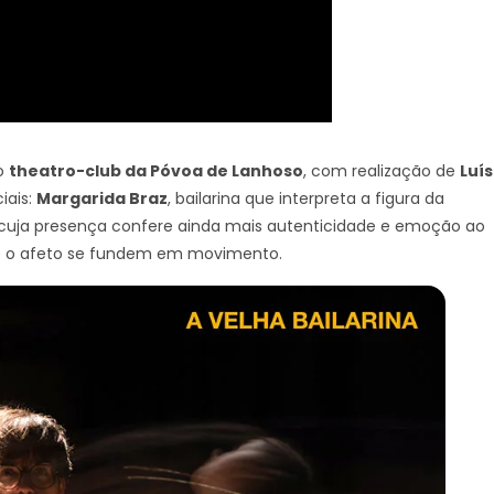
co
theatro-club da Póvoa de Lanhoso
, com realização de
Luís
iais:
Margarida Braz
, bailarina que interpreta a figura da
 cuja presença confere ainda mais autenticidade e emoção ao
 e o afeto se fundem em movimento.