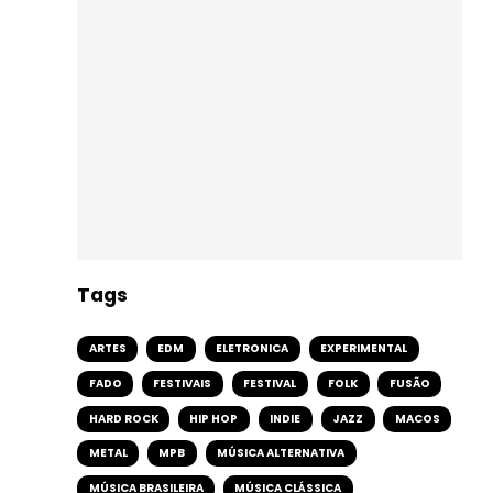
Tags
ARTES
EDM
ELETRONICA
EXPERIMENTAL
FADO
FESTIVAIS
FESTIVAL
FOLK
FUSÃO
HARD ROCK
HIP HOP
INDIE
JAZZ
MACOS
METAL
MPB
MÚSICA ALTERNATIVA
MÚSICA BRASILEIRA
MÚSICA CLÁSSICA