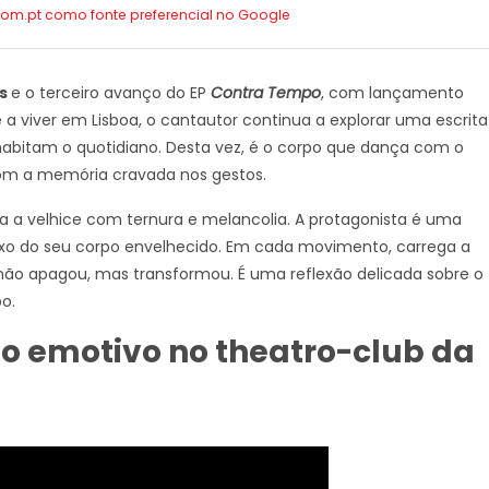
.com.pt como
fonte preferencial no Google
es
e o terceiro avanço do EP
Contra Tempo
, com lançamento
e a viver em Lisboa, o cantautor continua a explorar uma escrita
ue habitam o quotidiano. Desta vez, é o corpo que dança com o
com a memória cravada nos gestos.
ata a velhice com ternura e melancolia. A protagonista é uma
lexo do seu corpo envelhecido. Em cada movimento, carrega a
não apagou, mas transformou. É uma reflexão delicada sobre o
o.
eo emotivo no theatro-club da