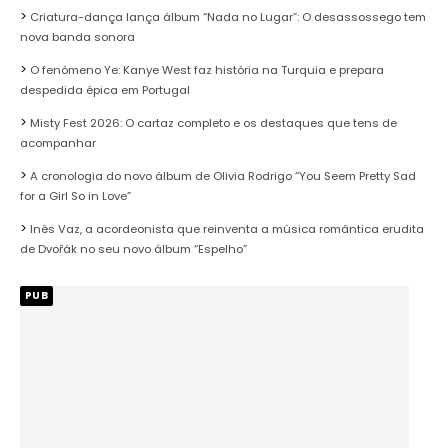
Criatura-dança lança álbum “Nada no Lugar”: O desassossego tem
nova banda sonora
O fenómeno Ye: Kanye West faz história na Turquia e prepara
despedida épica em Portugal
Misty Fest 2026: O cartaz completo e os destaques que tens de
acompanhar
A cronologia do novo álbum de Olivia Rodrigo “You Seem Pretty Sad
for a Girl So in Love”
Inês Vaz, a acordeonista que reinventa a música romântica erudita
de Dvořák no seu novo álbum “Espelho”
PUB