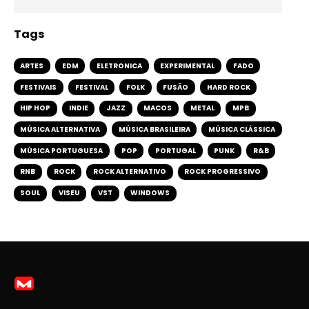
Tags
ARTES
EDM
ELETRONICA
EXPERIMENTAL
FADO
FESTIVAIS
FESTIVAL
FOLK
FUSÃO
HARD ROCK
HIP HOP
INDIE
JAZZ
MACOS
METAL
MPB
MÚSICA ALTERNATIVA
MÚSICA BRASILEIRA
MÚSICA CLÁSSICA
MÚSICA PORTUGUESA
POP
PORTUGAL
PUNK
R&B
RNB
ROCK
ROCK ALTERNATIVO
ROCK PROGRESSIVO
SOUL
VISEU
VST
WINDOWS