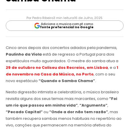
Por Pedro Ribeiro
3 min leitura
16 de Julho, 2025
Adiciona o musica.com.pt como
fonte preferencial no Google
Cinco anos depois dos concertos adiados pela pandemia,
Paulinho da Viola
está de regresso a Portugal para dois
espetáculos muito aguardados. O mestre do samba atua a
29 de outubro no Coliseu dos Recreios, em Lisboa
, e a
1
de novembro na Casa da Música, no Porto
, com o seu
novo espetáculo
“Quando o Samba Chama”
.
Nesta digressão intimista e celebratória, o músico brasileiro
revisita alguns dos seus temas mais marcantes, como
“Foi
um rio que passou em minha vida”
,
“Argumento”
,
“Pecado Capital”
ou
“Onde a dor não tem razão”
, mas
também recupera sambas menos habituais no repertório ao
vivo, canções que permanecem na memória afetiva do