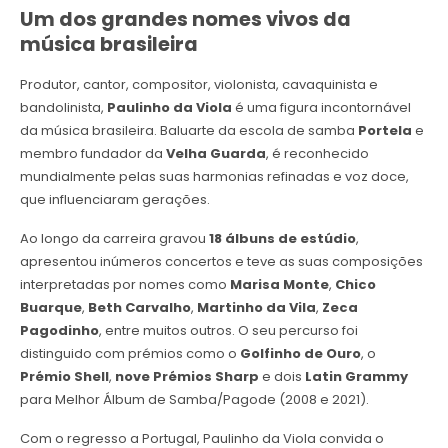
Um dos grandes nomes vivos da
música brasileira
Produtor, cantor, compositor, violonista, cavaquinista e
bandolinista,
Paulinho da Viola
é uma figura incontornável
da música brasileira. Baluarte da escola de samba
Portela
e
membro fundador da
Velha Guarda
, é reconhecido
mundialmente pelas suas harmonias refinadas e voz doce,
que influenciaram gerações.
Ao longo da carreira gravou
18 álbuns de estúdio
,
apresentou inúmeros concertos e teve as suas composições
interpretadas por nomes como
Marisa Monte
,
Chico
Buarque
,
Beth Carvalho
,
Martinho da Vila
,
Zeca
Pagodinho
, entre muitos outros. O seu percurso foi
distinguido com prémios como o
Golfinho de Ouro
, o
Prémio Shell
,
nove Prémios Sharp
e dois
Latin Grammy
para Melhor Álbum de Samba/Pagode (2008 e 2021).
Com o regresso a Portugal, Paulinho da Viola convida o