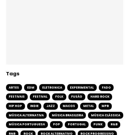
Tags
ARTES
EDM
ELETRONICA
EXPERIMENTAL
FADO
FESTIVAIS
FESTIVAL
FOLK
FUSÃO
HARD ROCK
HIP HOP
INDIE
JAZZ
MACOS
METAL
MPB
MÚSICA ALTERNATIVA
MÚSICA BRASILEIRA
MÚSICA CLÁSSICA
MÚSICA PORTUGUESA
POP
PORTUGAL
PUNK
R&B
RNB
ROCK
ROCK ALTERNATIVO
ROCK PROGRESSIVO