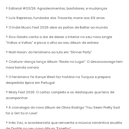
Editorial #03/26: Agradecimentos, bastidores, e mudanças
Luís Represas, fundador dos Trovante, morre aos 69 anos
O Indie Music Fest 2026 abre as portas de Baltar ao mundo
Xico Gaiato canta a dor de deixar o Interior no seu novo single
“Voltas e Voltas” e pisca o olho ao seu álbum de estreia
Niall Horan: do fenómeno ao luto em “Dinner Party”
Criatura-dança lança álbum “Nada no Lugar”: O desassossego tem
nova banda sonora
O fenómeno Ye: Kanye West faz história na Turquia e prepara
despedida épica em Portugal
Misty Fest 2026: O cartaz completo e os destaques que tens de
acompanhar
A cronologia do novo álbum de Olivia Rodrigo “You Seem Pretty Sad
for a Girl So in Love”
Inês Vaz, a acordeonista que reinventa a música romântica erudita
de Dvořák no seu novo álbum “Espelho”