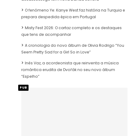
O fenómeno Ye: Kanye West faz história na Turquia e
prepara despedida épica em Portugal
Misty Fest 2026: O cartaz completo e os destaques
que tens de acompanhar
A cronologia do novo álbum de Olivia Rodrigo “You
Seem Pretty Sad for a Girl So in Love”
Inês Vaz, a acordeonista que reinventa a música
romântica erudita de Dvořák no seu novo álbum
“Espelho”
PUB