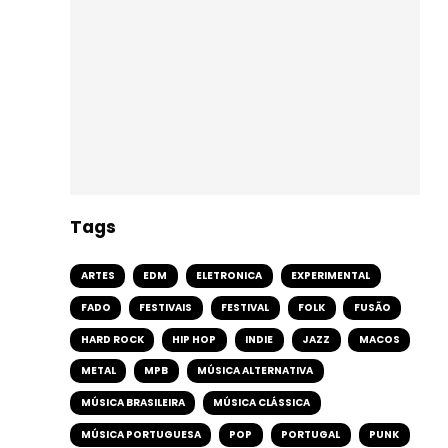
Tags
ARTES
EDM
ELETRONICA
EXPERIMENTAL
FADO
FESTIVAIS
FESTIVAL
FOLK
FUSÃO
HARD ROCK
HIP HOP
INDIE
JAZZ
MACOS
METAL
MPB
MÚSICA ALTERNATIVA
MÚSICA BRASILEIRA
MÚSICA CLÁSSICA
MÚSICA PORTUGUESA
POP
PORTUGAL
PUNK