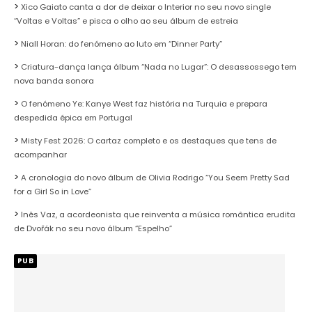
Xico Gaiato canta a dor de deixar o Interior no seu novo single
“Voltas e Voltas” e pisca o olho ao seu álbum de estreia
Niall Horan: do fenómeno ao luto em “Dinner Party”
Criatura-dança lança álbum “Nada no Lugar”: O desassossego tem
nova banda sonora
O fenómeno Ye: Kanye West faz história na Turquia e prepara
despedida épica em Portugal
Misty Fest 2026: O cartaz completo e os destaques que tens de
acompanhar
A cronologia do novo álbum de Olivia Rodrigo “You Seem Pretty Sad
for a Girl So in Love”
Inês Vaz, a acordeonista que reinventa a música romântica erudita
de Dvořák no seu novo álbum “Espelho”
PUB