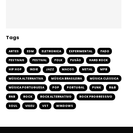
Tags
ARTES
EDM
ELETRONICA
EXPERIMENTAL
FADO
FESTIVAIS
FESTIVAL
FOLK
FUSÃO
HARD ROCK
HIP HOP
INDIE
JAZZ
MACOS
METAL
MPB
MÚSICA ALTERNATIVA
MÚSICA BRASILEIRA
MÚSICA CLÁSSICA
MÚSICA PORTUGUESA
POP
PORTUGAL
PUNK
R&B
RNB
ROCK
ROCK ALTERNATIVO
ROCK PROGRESSIVO
SOUL
VISEU
VST
WINDOWS