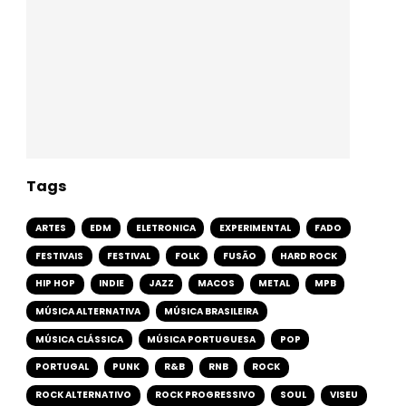
Tags
ARTES
EDM
ELETRONICA
EXPERIMENTAL
FADO
FESTIVAIS
FESTIVAL
FOLK
FUSÃO
HARD ROCK
HIP HOP
INDIE
JAZZ
MACOS
METAL
MPB
MÚSICA ALTERNATIVA
MÚSICA BRASILEIRA
MÚSICA CLÁSSICA
MÚSICA PORTUGUESA
POP
PORTUGAL
PUNK
R&B
RNB
ROCK
ROCK ALTERNATIVO
ROCK PROGRESSIVO
SOUL
VISEU