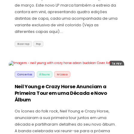
de março. Este novo LP marca também a estreia da
cantora em vinil, apresentando quatro edições
distintas de capa, cada uma acompanhada de uma
variante exclusiva de vinil colorido (Veja as
diferentes capas aqui).…
Bizarrap
Pop
14 FEV
Concertos
Álbuns
Música
Neil Young e Crazy Horse Anunciam a
Primeira Tour em uma Década e Novo
Álbum
Os ícones do folk rock, Neil Young e Crazy Horse,
anunciaram a sua primeira tour juntos em uma
década e partilharam detalhes do seu novo álbum.
A banda celebrada vai reunir-se para a próxima