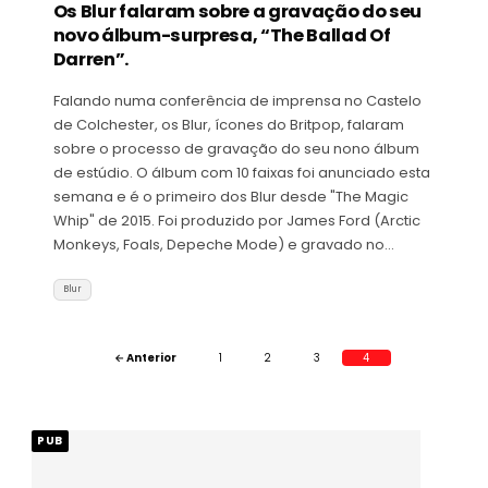
Os Blur falaram sobre a gravação do seu
novo álbum-surpresa, “The Ballad Of
Darren”.
Falando numa conferência de imprensa no Castelo
de Colchester, os Blur, ícones do Britpop, falaram
sobre o processo de gravação do seu nono álbum
de estúdio. O álbum com 10 faixas foi anunciado esta
semana e é o primeiro dos Blur desde "The Magic
Whip" de 2015. Foi produzido por James Ford (Arctic
Monkeys, Foals, Depeche Mode) e gravado no…
Blur
Paginação
← Anterior
1
2
3
4
dos
conteúdos
PUB