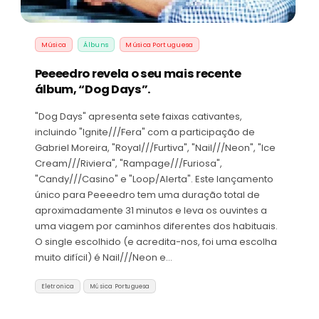
Música
Álbuns
Música Portuguesa
Peeeedro revela o seu mais recente
álbum, “Dog Days”.
"Dog Days" apresenta sete faixas cativantes,
incluindo "Ignite///Fera" com a participação de
Gabriel Moreira, "Royal///Furtiva", "Nail///Neon", "Ice
Cream///Riviera", "Rampage///Furiosa",
"Candy///Casino" e "Loop/Alerta". Este lançamento
único para Peeeedro tem uma duração total de
aproximadamente 31 minutos e leva os ouvintes a
uma viagem por caminhos diferentes dos habituais.
O single escolhido (e acredita-nos, foi uma escolha
muito difícil) é Nail///Neon e…
Eletronica
Música Portuguesa