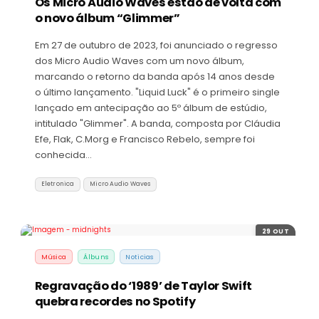
Os Micro Audio Waves estão de volta com
o novo álbum “Glimmer”
Em 27 de outubro de 2023, foi anunciado o regresso
dos Micro Audio Waves com um novo álbum,
marcando o retorno da banda após 14 anos desde
o último lançamento. "Liquid Luck" é o primeiro single
lançado em antecipação ao 5º álbum de estúdio,
intitulado "Glimmer". A banda, composta por Cláudia
Efe, Flak, C.Morg e Francisco Rebelo, sempre foi
conhecida…
Eletronica
Micro Audio Waves
29 OUT
Música
Álbuns
Noticias
Regravação do ‘1989’ de Taylor Swift
quebra recordes no Spotify