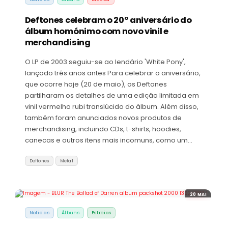
Deftones celebram o 20º aniversário do
álbum homónimo com novo vinil e
merchandising
O LP de 2003 seguiu-se ao lendário 'White Pony',
lançado três anos antes Para celebrar o aniversário,
que ocorre hoje (20 de maio), os Deftones
partilharam os detalhes de uma edição limitada em
vinil vermelho rubi translúcido do álbum. Além disso,
também foram anunciados novos produtos de
merchandising, incluindo CDs, t-shirts, hoodies,
canecas e outros itens mais incomuns, como um…
Deftones
Metal
20 MAI
Noticias
Álbuns
Estreias