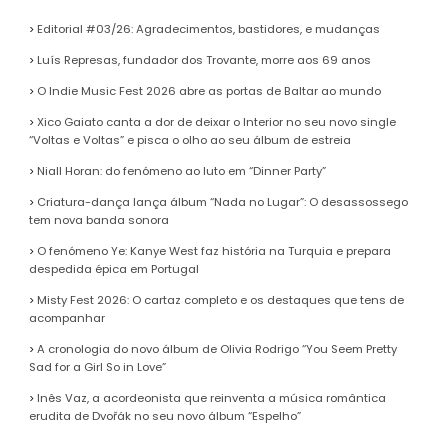
Editorial #03/26: Agradecimentos, bastidores, e mudanças
Luís Represas, fundador dos Trovante, morre aos 69 anos
O Indie Music Fest 2026 abre as portas de Baltar ao mundo
Xico Gaiato canta a dor de deixar o Interior no seu novo single
“Voltas e Voltas” e pisca o olho ao seu álbum de estreia
Niall Horan: do fenómeno ao luto em “Dinner Party”
Criatura-dança lança álbum “Nada no Lugar”: O desassossego
tem nova banda sonora
O fenómeno Ye: Kanye West faz história na Turquia e prepara
despedida épica em Portugal
Misty Fest 2026: O cartaz completo e os destaques que tens de
acompanhar
A cronologia do novo álbum de Olivia Rodrigo “You Seem Pretty
Sad for a Girl So in Love”
Inês Vaz, a acordeonista que reinventa a música romântica
erudita de Dvořák no seu novo álbum “Espelho”