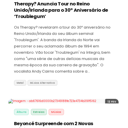
Therapy? Anuncia Tour no Reino
Unido/Irlanda para o 30º Aniversário de
‘Troublegum’
Os Therapy? revelaram a tour do 30º aniversário no
Reino Unido/Irlanda do seu álbum seminal
'Troublegum'. A banda da Irlanda do Norte vai
percorrer o seu aclamado álbum de 1994 em
novembro. Vão tocar 'Troublegum' na íntegra, bem
como "uma série de outras delícias musicais da
mesma época da sua carreira de gravação". O
vocalista Andy Cairns comenta sobre a…
Metal
Música Alternativa
12 FEV
Álbuns
Estreias
Música
Beyoncé Surpreende com 2 Novas