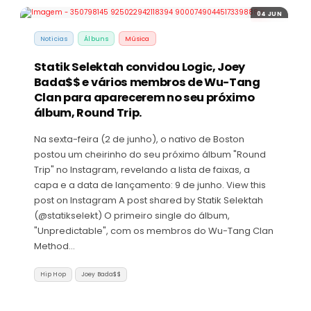
04 JUN
Noticias
Álbuns
Música
Statik Selektah convidou Logic, Joey
Bada$$ e vários membros de Wu-Tang
Clan para aparecerem no seu próximo
álbum, Round Trip.
Na sexta-feira (2 de junho), o nativo de Boston
postou um cheirinho do seu próximo álbum "Round
Trip" no Instagram, revelando a lista de faixas, a
capa e a data de lançamento: 9 de junho. View this
post on Instagram A post shared by Statik Selektah
(@statikselekt) O primeiro single do álbum,
"Unpredictable", com os membros do Wu-Tang Clan
Method…
Hip Hop
Joey Bada$$