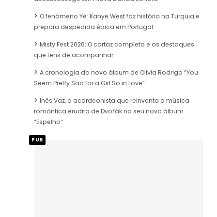
O fenómeno Ye: Kanye West faz história na Turquia e
prepara despedida épica em Portugal
Misty Fest 2026: O cartaz completo e os destaques
que tens de acompanhar
A cronologia do novo álbum de Olivia Rodrigo “You
Seem Pretty Sad for a Girl So in Love”
Inês Vaz, a acordeonista que reinventa a música
romântica erudita de Dvořák no seu novo álbum
“Espelho”
PUB