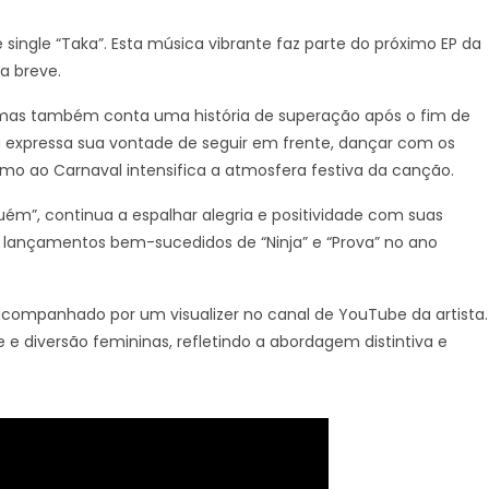
ingle “Taka”. Esta música vibrante faz parte do próximo EP da
a breve.
a, mas também conta uma história de superação após o fim de
ca expressa sua vontade de seguir em frente, dançar com os
imo ao Carnaval intensifica a atmosfera festiva da canção.
uém”, continua a espalhar alegria e positividade com suas
s lançamentos bem-sucedidos de “Ninja” e “Prova” no ano
, acompanhado por um visualizer no canal de YouTube da artista.
e diversão femininas, refletindo a abordagem distintiva e