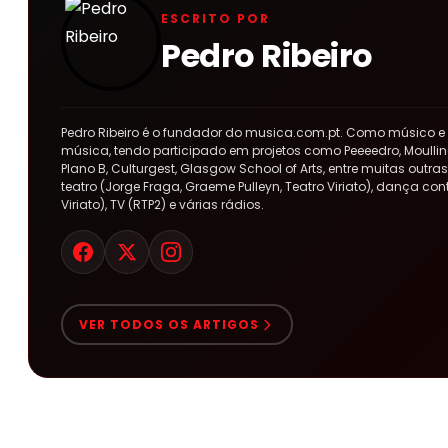
ESCRITO POR
Pedro Ribeiro
Pedro Ribeiro é o fundador do musica.com.pt. Como músico e
música, tendo participado em projetos como Peeeedro, Moulline
Plano B, Culturgest, Glasgow School of Arts, entre muitas out
teatro (Jorge Fraga, Graeme Pulleyn, Teatro Viriato), dança co
Viriato), TV (RTP2) e várias rádios.
VER TODOS OS ARTIGOS