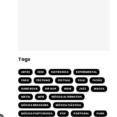
Tags
ARTES
EDM
ELETRONICA
EXPERIMENTAL
FADO
FESTIVAIS
FESTIVAL
FOLK
FUSÃO
HARD ROCK
HIP HOP
INDIE
JAZZ
MACOS
METAL
MPB
MÚSICA ALTERNATIVA
MÚSICA BRASILEIRA
MÚSICA CLÁSSICA
MÚSICA PORTUGUESA
POP
PORTUGAL
PUNK
I