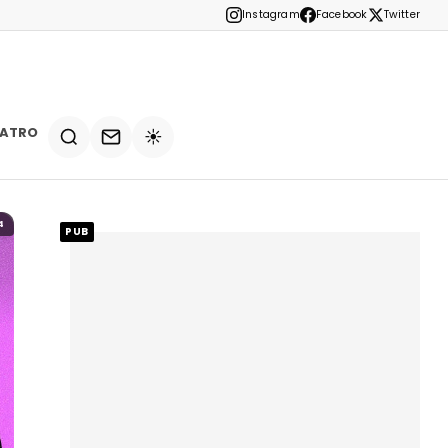
Instagram
Facebook
Twitter
EATRO
☀️
4
PUB