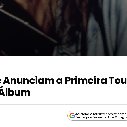
e Anunciam a Primeira Tou
 Álbum
Adiciona o musica.com.pt como
fonte preferencial no Googl