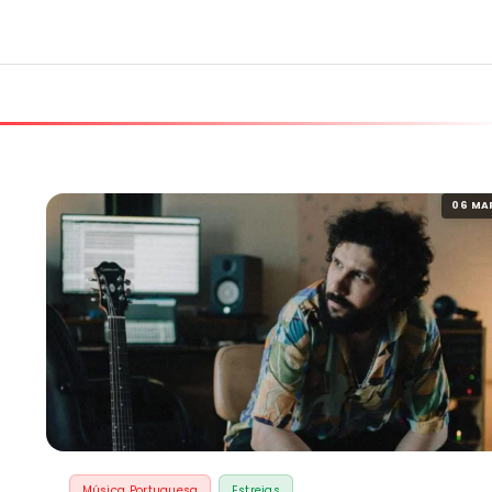
06 MA
Música Portuguesa
Estreias