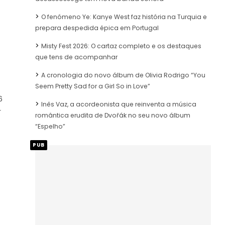
O fenómeno Ye: Kanye West faz história na Turquia e
prepara despedida épica em Portugal
Misty Fest 2026: O cartaz completo e os destaques
que tens de acompanhar
A cronologia do novo álbum de Olivia Rodrigo “You
Seem Pretty Sad for a Girl So in Love”
6
Inês Vaz, a acordeonista que reinventa a música
r
romântica erudita de Dvořák no seu novo álbum
“Espelho”
PUB