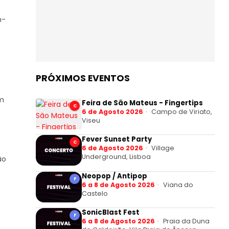
m-
PRÓXIMOS EVENTOS
om
Feira de São Mateus - Fingertips
C
6 de Agosto 2026
Campo de Viriato,
Viseu
Fever Sunset Party
C
6 de Agosto 2026
Village
Underground, Lisboa
ão
Neopop / Antipop
F
6 a 8 de Agosto 2026
Viana do
Castelo
SonicBlast Fest
F
6 a 8 de Agosto 2026
Praia da Duna