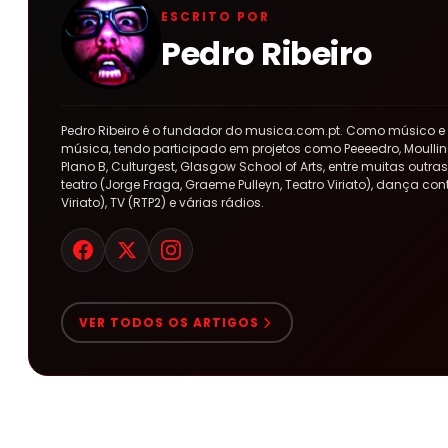
ESCRITO POR
Pedro Ribeiro
Pedro Ribeiro é o fundador do musica.com.pt. Como músico e
música, tendo participado em projetos como Peeeedro, Moulline
Plano B, Culturgest, Glasgow School of Arts, entre muitas out
teatro (Jorge Fraga, Graeme Pulleyn, Teatro Viriato), dança co
Viriato), TV (RTP2) e várias rádios.
VER TODOS OS ARTIGOS