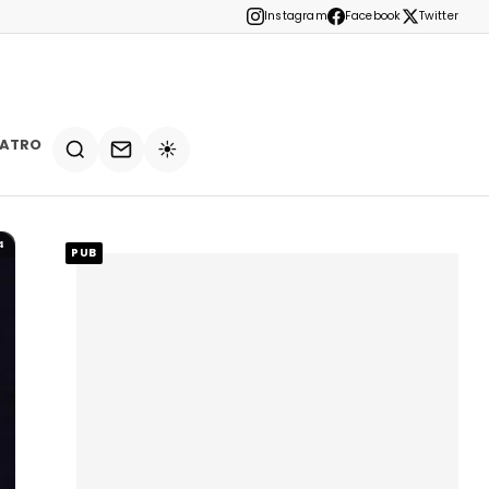
Instagram
Facebook
Twitter
EATRO
☀️
4
PUB