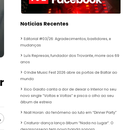
Noticias Recentes
Editorial #03/26: Agradecimentos, bastidores, e
mudanças
Luís Represas, fundador dos Trovante, morre aos 69
anos
O Indie Music Fest 2026 abre as portas de Baltar ao
r
mundo
Xico Gaiato canta a dor de deixar o Interior no seu
novo single “Voltas e Voltas” e pisca o olho ao seu
álbum de estreia
Niall Horan: do fenómeno ao luto em “Dinner Party”
e
Criatura-dança lança álbum “Nada no Lugar”: O
desassossego tem nova banda sonora