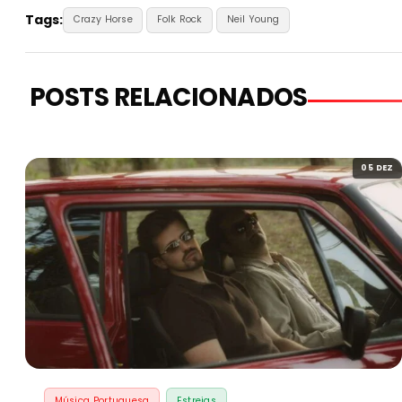
Tags:
Crazy Horse
Folk Rock
Neil Young
POSTS RELACIONADOS
05 DEZ
Música Portuguesa
Estreias