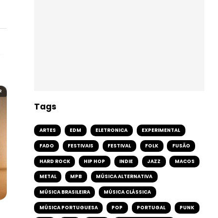
R
Tags
ARTES
EDM
ELETRONICA
EXPERIMENTAL
FADO
FESTIVAIS
FESTIVAL
FOLK
FUSÃO
HARD ROCK
HIP HOP
INDIE
JAZZ
MACOS
METAL
MPB
MÚSICA ALTERNATIVA
MÚSICA BRASILEIRA
MÚSICA CLÁSSICA
MÚSICA PORTUGUESA
POP
PORTUGAL
PUNK