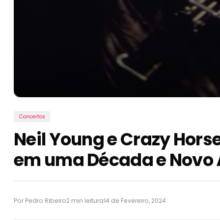
Concertos
Neil Young e Crazy Hors
em uma Década e Novo
Por Pedro Ribeiro
2 min leitura
14 de Fevereiro, 2024