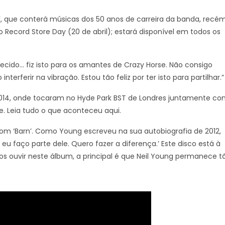
, que conterá músicas dos 50 anos de carreira da banda, recé
 Record Store Day (20 de abril); estará disponível em todos os
ecido… fiz isto para os amantes de Crazy Horse. Não consigo
erferir na vibração. Estou tão feliz por ter isto para partilhar.”
2014, onde tocaram no Hyde Park BST de Londres juntamente c
te. Leia tudo o que aconteceu aqui.
m ‘Barn’. Como Young escreveu na sua autobiografia de 2012,
 faço parte dele. Quero fazer a diferença.’ Este disco está à
s ouvir neste álbum, a principal é que Neil Young permanece t