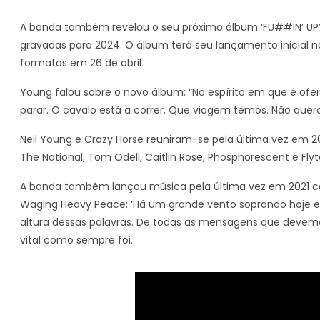
A banda também revelou o seu próximo álbum ‘FU##IN’ UP’
gravadas para 2024. O álbum terá seu lançamento inicial no
formatos em 26 de abril.
Young falou sobre o novo álbum: “No espírito em que é ofer
parar. O cavalo está a correr. Que viagem temos. Não quero int
Neil Young e Crazy Horse reuniram-se pela última vez em 
The National, Tom Odell, Caitlin Rose, Phosphorescent e Fly
A banda também lançou música pela última vez em 2021 co
Waging Heavy Peace: ‘Há um grande vento soprando hoje e eu
altura dessas palavras. De todas as mensagens que devemo
vital como sempre foi.