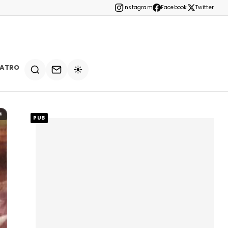
Instagram
Facebook
Twitter
EATRO
☀️
4
PUB