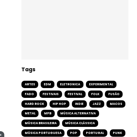
Tags
ARTES
EDM
ELETRONICA
EXPERIMENTAL
FADO
FESTIVAIS
FESTIVAL
FOLK
FUSÃO
HARD ROCK
HIP HOP
INDIE
JAZZ
MACOS
METAL
MPB
MÚSICA ALTERNATIVA
MÚSICA BRASILEIRA
MÚSICA CLÁSSICA
MÚSICA PORTUGUESA
POP
PORTUGAL
PUNK
N