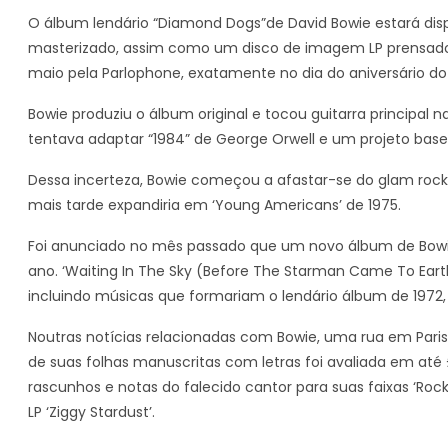
O álbum lendário “Diamond Dogs”de David Bowie estará dis
masterizado, assim como um disco de imagem LP prensado 
maio pela Parlophone, exatamente no dia do aniversário d
Bowie produziu o álbum original e tocou guitarra principal
tentava adaptar “1984” de George Orwell e um projeto base
Dessa incerteza, Bowie começou a afastar-se do glam rock d
mais tarde expandiria em ‘Young Americans’ de 1975.
Foi anunciado no mês passado que um novo álbum de Bowie 
ano. ‘Waiting In The Sky (Before The Starman Came To Eart
incluindo músicas que formariam o lendário álbum de 1972, d
Noutras notícias relacionadas com Bowie, uma rua em P
de suas folhas manuscritas com letras foi avaliada em at
rascunhos e notas do falecido cantor para suas faixas ‘Rock 
LP ‘Ziggy Stardust’.