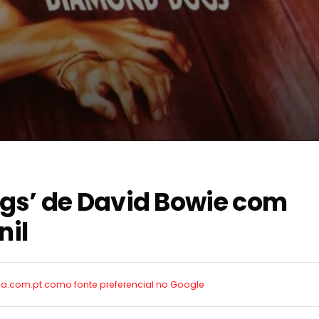
gs’ de David Bowie com
nil
ica.com.pt como
fonte preferencial no Google