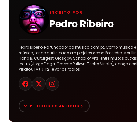
ESCRITO POR
Pedro Ribeiro
Pedro Ribeiro é o fundador do musica.com.pt. Como músico e
música, tendo participado em projetos como Peeeedro, Moulline
Plano B, Culturgest, Glasgow School of Arts, entre muitas out
teatro (Jorge Fraga, Graeme Pulleyn, Teatro Viriato), dança co
Viriato), TV (RTP2) e várias rádios.
VER TODOS OS ARTIGOS