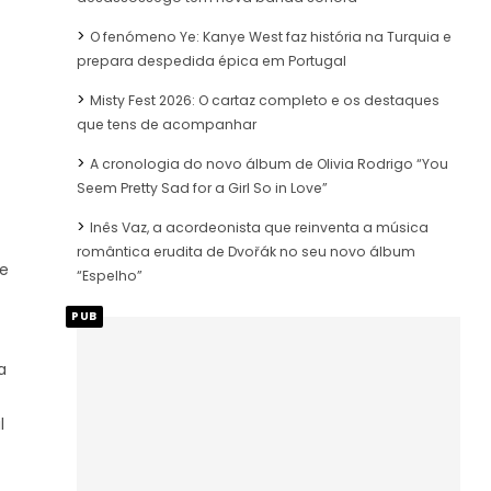
O fenómeno Ye: Kanye West faz história na Turquia e
prepara despedida épica em Portugal
Misty Fest 2026: O cartaz completo e os destaques
que tens de acompanhar
A cronologia do novo álbum de Olivia Rodrigo “You
Seem Pretty Sad for a Girl So in Love”
Inês Vaz, a acordeonista que reinventa a música
romântica erudita de Dvořák no seu novo álbum
te
“Espelho”
PUB
a
l