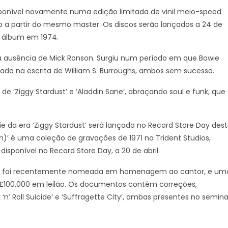
ponível novamente numa edição limitada de vinil meio-speed
a partir do mesmo master. Os discos serão lançados a 24 de
o álbum em 1974.
 na ausência de Mick Ronson. Surgiu num período em que Bowie
ado na escrita de William S. Burroughs, ambos sem sucesso.
e ‘Ziggy Stardust’ e ‘Aladdin Sane’, abraçando soul e funk, que
da era ‘Ziggy Stardust’ será lançado no Record Store Day des
h)’ é uma coleção de gravações de 1971 no Trident Studios,
isponível no Record Store Day, a 20 de abril.
aris foi recentemente nomeada em homenagem ao cantor, e um
é £100,000 em leilão. Os documentos contêm correções,
‘n’ Roll Suicide’ e ‘Suffragette City’, ambas presentes no semina