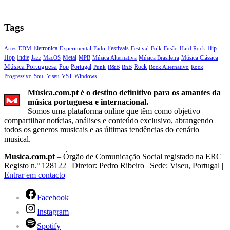
Tags
Eletronica
Festivais
Hip
Artes
EDM
Experimental
Fado
Festival
Folk
Fusão
Hard Rock
Hop
Indie
Metal
Jazz
MacOS
Música Alternativa
Música Brasileira
Música Clássica
MPB
Música Portuguesa
Pop
Portugal
Rock
Punk
RnB
Rock Alternativo
Rock
R&B
Progressivo
Soul
Viseu
VST
Windows
Música.com.pt é o destino definitivo para os amantes da
música portuguesa e internacional.
Somos uma plataforma online que têm como objetivo
compartilhar notícias, análises e conteúdo exclusivo, abrangendo
todos os generos musicais e as últimas tendências do cenário
musical.
Musica.com.pt
– Órgão de Comunicação Social registado na ERC
Registo n.º 128122 | Diretor: Pedro Ribeiro | Sede: Viseu, Portugal |
Entrar em contacto
Facebook
Instagram
Spotify