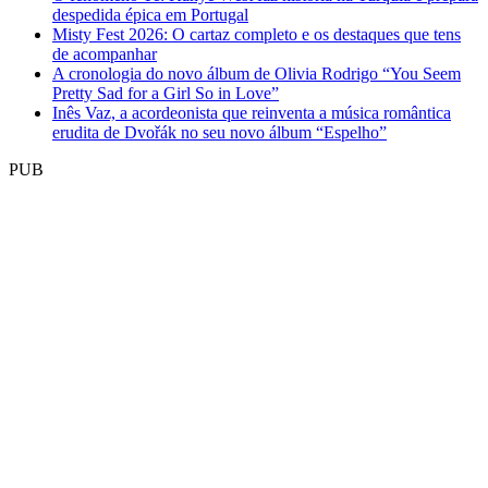
despedida épica em Portugal
Misty Fest 2026: O cartaz completo e os destaques que tens
de acompanhar
A cronologia do novo álbum de Olivia Rodrigo “You Seem
Pretty Sad for a Girl So in Love”
Inês Vaz, a acordeonista que reinventa a música romântica
erudita de Dvořák no seu novo álbum “Espelho”
PUB