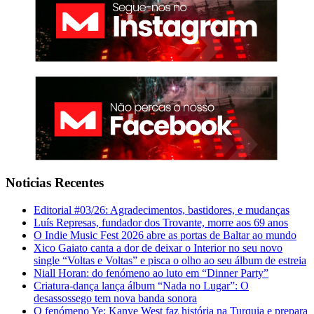
Noticias Recentes
Editorial #03/26: Agradecimentos, bastidores, e mudanças
Luís Represas, fundador dos Trovante, morre aos 69 anos
O Indie Music Fest 2026 abre as portas de Baltar ao mundo
Xico Gaiato canta a dor de deixar o Interior no seu novo
single “Voltas e Voltas” e pisca o olho ao seu álbum de estreia
Niall Horan: do fenómeno ao luto em “Dinner Party”
Criatura-dança lança álbum “Nada no Lugar”: O
desassossego tem nova banda sonora
O fenómeno Ye: Kanye West faz história na Turquia e prepara