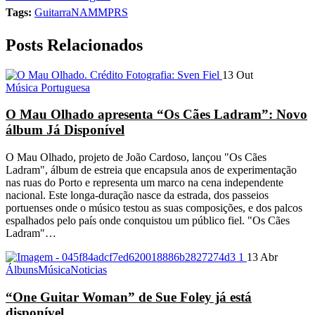
Tags:
Guitarra
NAMM
PRS
Posts Relacionados
13 Out
Música Portuguesa
O Mau Olhado apresenta “Os Cães Ladram”: Novo
álbum Já Disponível
O Mau Olhado, projeto de João Cardoso, lançou "Os Cães
Ladram", álbum de estreia que encapsula anos de experimentação
nas ruas do Porto e representa um marco na cena independente
nacional. Este longa-duração nasce da estrada, dos passeios
portuenses onde o músico testou as suas composições, e dos palcos
espalhados pelo país onde conquistou um público fiel. "Os Cães
Ladram"…
13 Abr
Álbuns
Música
Noticias
“One Guitar Woman” de Sue Foley já está
disponível