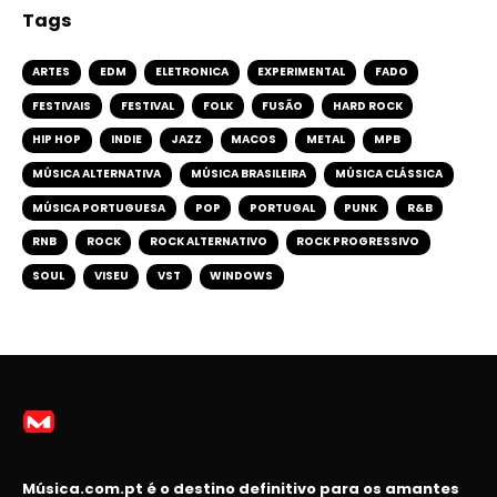
Tags
ARTES
EDM
ELETRONICA
EXPERIMENTAL
FADO
FESTIVAIS
FESTIVAL
FOLK
FUSÃO
HARD ROCK
HIP HOP
INDIE
JAZZ
MACOS
METAL
MPB
MÚSICA ALTERNATIVA
MÚSICA BRASILEIRA
MÚSICA CLÁSSICA
MÚSICA PORTUGUESA
POP
PORTUGAL
PUNK
R&B
RNB
ROCK
ROCK ALTERNATIVO
ROCK PROGRESSIVO
SOUL
VISEU
VST
WINDOWS
Música.com.pt é o destino definitivo para os amantes