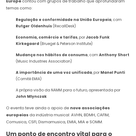
Europe
contou com grupos de trabalho que aprofundaram
temas como:
Regulação e conformidade na União Europeia
, com
Rutger Oldenhuis
(RecallDesk)
Economia, comércio e tarifas
, por
Jacob Funk
Kirkegaard
(Bruegel & Peterson Institute)
Mudança nos hábitos de consumo
, com
Anthony Short
(Music Industries Association)
A importância de uma voz unificada
, por
Manel Punti
(Comité EMIA)
A própria visão da NAMM para o futuro, apresentada por
John Mlynczak
O evento teve ainda o apoio de
nove associações
europeias
da indústria musical: AVHN, BDMH, CAFIM,
Comusica, CSFI, Dismamusica, EMIA, MIA e SOMM.
Um ponto de encontro vital para o