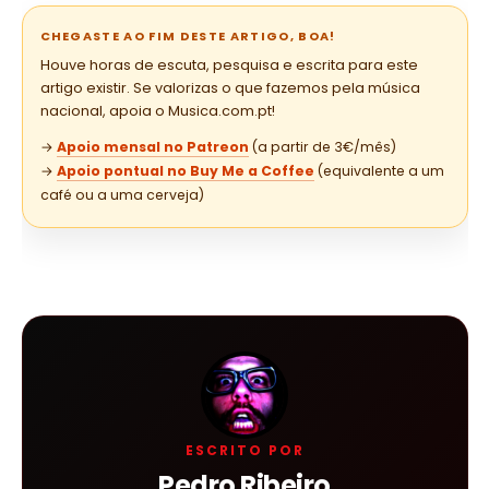
CHEGASTE AO FIM DESTE ARTIGO, BOA!
Houve horas de escuta, pesquisa e escrita para este
artigo existir. Se valorizas o que fazemos pela música
nacional, apoia o Musica.com.pt!
→
Apoio mensal no Patreon
(a partir de 3€/mês)
→
Apoio pontual no Buy Me a Coffee
(equivalente a um
café ou a uma cerveja)
ESCRITO POR
Pedro Ribeiro