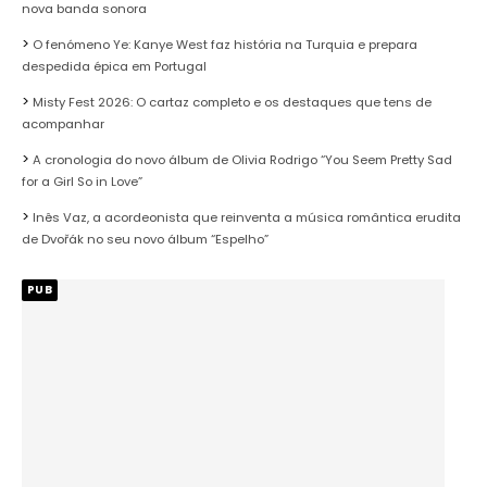
nova banda sonora
O fenómeno Ye: Kanye West faz história na Turquia e prepara
despedida épica em Portugal
Misty Fest 2026: O cartaz completo e os destaques que tens de
acompanhar
A cronologia do novo álbum de Olivia Rodrigo “You Seem Pretty Sad
for a Girl So in Love”
Inês Vaz, a acordeonista que reinventa a música romântica erudita
de Dvořák no seu novo álbum “Espelho”
PUB