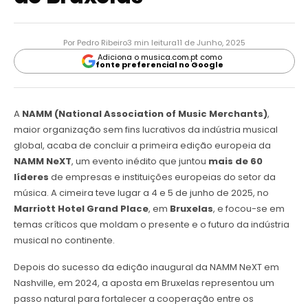
Por Pedro Ribeiro
3 min leitura
11 de Junho, 2025
Adiciona o musica.com.pt como
fonte preferencial no Google
A
NAMM (National Association of Music Merchants)
,
maior organização sem fins lucrativos da indústria musical
global, acaba de concluir a primeira edição europeia da
NAMM NeXT
, um evento inédito que juntou
mais de 60
líderes
de empresas e instituições europeias do setor da
música. A cimeira teve lugar a 4 e 5 de junho de 2025, no
Marriott Hotel Grand Place
, em
Bruxelas
, e focou-se em
temas críticos que moldam o presente e o futuro da indústria
musical no continente.
Depois do sucesso da edição inaugural da NAMM NeXT em
Nashville, em 2024, a aposta em Bruxelas representou um
passo natural para fortalecer a cooperação entre os