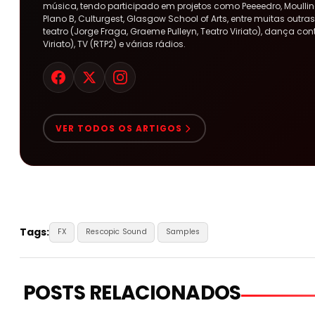
música, tendo participado em projetos como Peeeedro, Moulline
Plano B, Culturgest, Glasgow School of Arts, entre muitas out
teatro (Jorge Fraga, Graeme Pulleyn, Teatro Viriato), dança co
Viriato), TV (RTP2) e várias rádios.
VER TODOS OS ARTIGOS
Tags:
FX
Rescopic Sound
Samples
POSTS RELACIONADOS