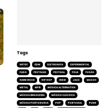
I
Tags
ARTES
EDM
ELETRONICA
EXPERIMENTAL
FADO
FESTIVAIS
FESTIVAL
FOLK
FUSÃO
HARD ROCK
HIP HOP
INDIE
JAZZ
MACOS
METAL
MPB
MÚSICA ALTERNATIVA
MÚSICA BRASILEIRA
MÚSICA CLÁSSICA
MÚSICA PORTUGUESA
POP
PORTUGAL
PUNK