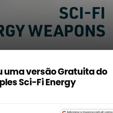
u uma versão Gratuita do
les Sci-Fi Energy
Adiciona o musica.com.pt como