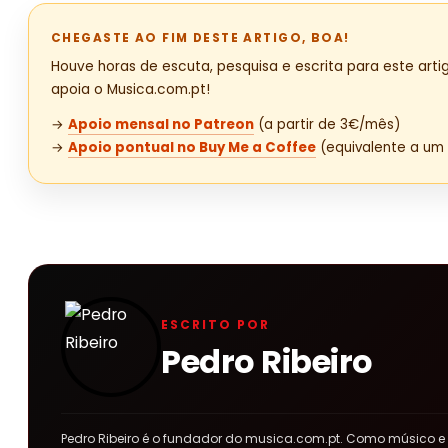
CHEGASTE AO FIM DESTE ARTIGO, BOA!
Houve horas de escuta, pesquisa e escrita para este artig
apoia o Musica.com.pt!
→
Apoio mensal no Patreon
(a partir de 3€/mês)
→
Apoio pontual no Buy Me a Coffee
(equivalente a um 
ESCRITO POR
Pedro Ribeiro
Pedro Ribeiro é o fundador do musica.com.pt. Como músico e