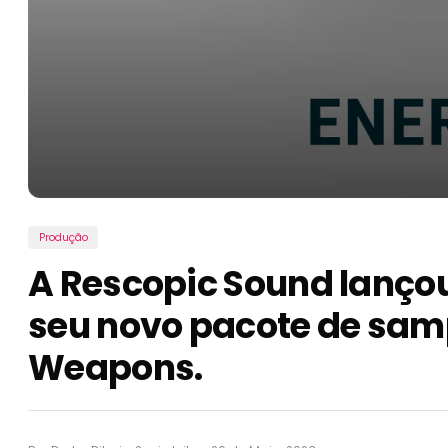
Produção
A Rescopic Sound lanço
seu novo pacote de samp
Weapons.