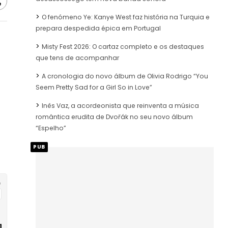
e
O fenómeno Ye: Kanye West faz história na Turquia e
prepara despedida épica em Portugal
Misty Fest 2026: O cartaz completo e os destaques
que tens de acompanhar
A cronologia do novo álbum de Olivia Rodrigo “You
Seem Pretty Sad for a Girl So in Love”
Inês Vaz, a acordeonista que reinventa a música
romântica erudita de Dvořák no seu novo álbum
“Espelho”
PUB