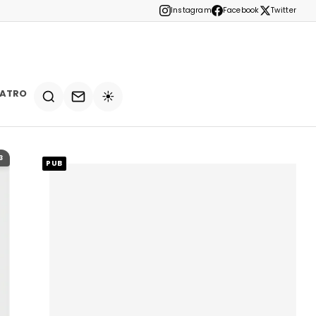
Instagram
Facebook
Twitter
EATRO
☀️
3
PUB