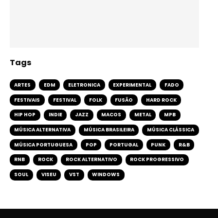
Tags
ARTES
EDM
ELETRONICA
EXPERIMENTAL
FADO
FESTIVAIS
FESTIVAL
FOLK
FUSÃO
HARD ROCK
HIP HOP
INDIE
JAZZ
MACOS
METAL
MPB
MÚSICA ALTERNATIVA
MÚSICA BRASILEIRA
MÚSICA CLÁSSICA
MÚSICA PORTUGUESA
POP
PORTUGAL
PUNK
R&B
RNB
ROCK
ROCK ALTERNATIVO
ROCK PROGRESSIVO
SOUL
VISEU
VST
WINDOWS