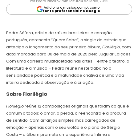
Por Pedro Ribeiro
2 min leitura
4 de Maio, 2025
Adiciona o musica.com.pt como
fonte preferencial no Google
Pedro Sáfara, artista de raízes brasileiras e coração
português, apresenta “Quem Sabe”, o single de estreia que
antecipa o lançamento do seu primeiro álbum,
Florilégio
, com
data marcada para 30 de maio de 2025 pela Jugular Edições.
Com uma carreira multifacetada nas artes – entre o teatro, a
literatura e a música – Pedro reúne neste trabalho a
sensibilidade poética e a maturidade criativa de uma vida
inteira dedicada à observação e à criação.
Sobre Florilégio
Florilégio
reúne 12 composições originais que falam do que é
comum a todos: o amor, a perda, o reencontro e a procura
de sentido. Com arranjos simples mas carregados de
emoção – apenas com o seu violão e o piano de Sérgio
Costa – o álbum promete uma experiência íntima e