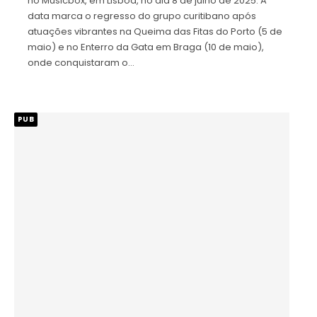
no Musicbox, em Lisboa, no dia 8 de julho de 2025. A
data marca o regresso do grupo curitibano após
atuações vibrantes na Queima das Fitas do Porto (5 de
maio) e no Enterro da Gata em Braga (10 de maio),
onde conquistaram o…
PUB