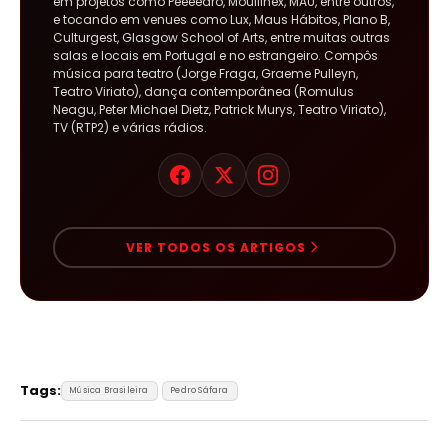
em projetos como Peeeedro, Moullinex, MAU, entre outros,
e tocando em venues como Lux, Maus Hábitos, Plano B,
Culturgest, Glasgow School of Arts, entre muitas outras
salas e locais em Portugal e no estrangeiro. Compôs
música para teatro (Jorge Fraga, Graeme Pulleyn,
Teatro Viriato), dança contemporânea (Romulus
Neagu, Peter Michael Dietz, Patrick Murys, Teatro Viriato),
TV (RTP2) e várias rádios.
VER TODOS OS ARTIGOS
Tags:
Música Brasileira
Pedro Sáfara