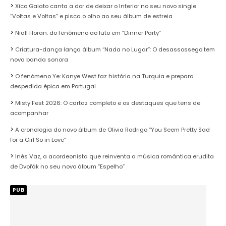
Xico Gaiato canta a dor de deixar o Interior no seu novo single
“Voltas e Voltas” e pisca o olho ao seu álbum de estreia
Niall Horan: do fenómeno ao luto em “Dinner Party”
Criatura-dança lança álbum “Nada no Lugar”: O desassossego tem
nova banda sonora
O fenómeno Ye: Kanye West faz história na Turquia e prepara
despedida épica em Portugal
Misty Fest 2026: O cartaz completo e os destaques que tens de
acompanhar
A cronologia do novo álbum de Olivia Rodrigo “You Seem Pretty Sad
for a Girl So in Love”
Inês Vaz, a acordeonista que reinventa a música romântica erudita
de Dvořák no seu novo álbum “Espelho”
PUB