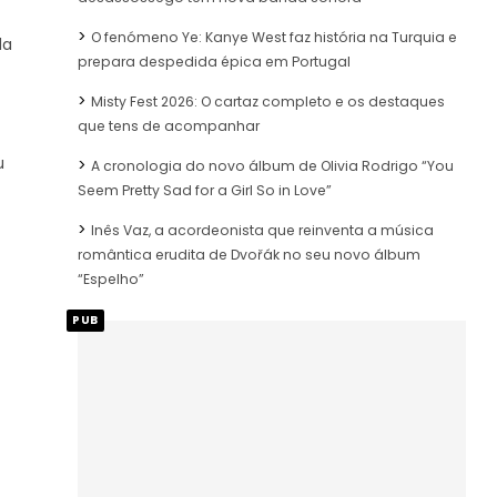
O fenómeno Ye: Kanye West faz história na Turquia e
da
prepara despedida épica em Portugal
Misty Fest 2026: O cartaz completo e os destaques
que tens de acompanhar
u
A cronologia do novo álbum de Olivia Rodrigo “You
Seem Pretty Sad for a Girl So in Love”
Inês Vaz, a acordeonista que reinventa a música
romântica erudita de Dvořák no seu novo álbum
“Espelho”
PUB