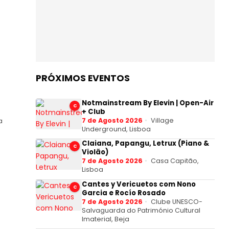
PRÓXIMOS EVENTOS
Notmainstream By Elevin | Open-Air
C
+ Club
7 de Agosto 2026
Village
a
Underground, Lisboa
Claiana, Papangu, Letrux (Piano &
C
Violão)
7 de Agosto 2026
Casa Capitão,
Lisboa
Cantes y Vericuetos com Nono
C
Garcia e Rocío Rosado
7 de Agosto 2026
Clube UNESCO-
Salvaguarda do Património Cultural
Imaterial, Beja