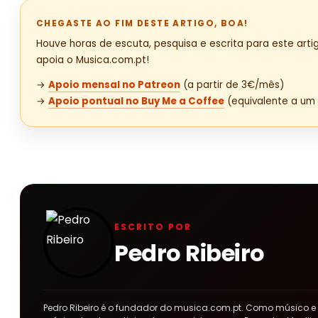
CHEGASTE AO FIM DESTE ARTIGO, BOA!
Houve horas de escuta, pesquisa e escrita para este artig
apoia o Musica.com.pt!
→
Apoio mensal no Patreon
(a partir de 3€/mês)
→
Apoio pontual no Buy Me a Coffee
(equivalente a um 
ESCRITO POR
Pedro Ribeiro
Pedro Ribeiro é o fundador do musica.com.pt. Como músico e