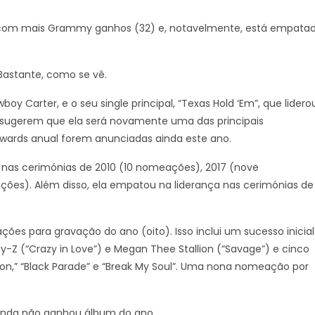
sta com mais Grammy ganhos (32) e, notavelmente, está empata
 Bastante, como se vê.
y Carter, e o seu single principal, “Texas Hold ‘Em”, que lidero
 sugerem que ela será novamente uma das principais
ards anual forem anunciadas ainda este ano.
nas cerimónias de 2010 (10 nomeações), 2017 (nove
es). Além disso, ela empatou na liderança nas cerimónias de
s para gravação do ano (oito). Isso inclui um sucesso inicial
-Z (“Crazy in Love”) e Megan Thee Stallion (“Savage”) e cinco
ion,” “Black Parade” e “Break My Soul”. Uma nona nomeação por
inda não ganhou álbum do ano.