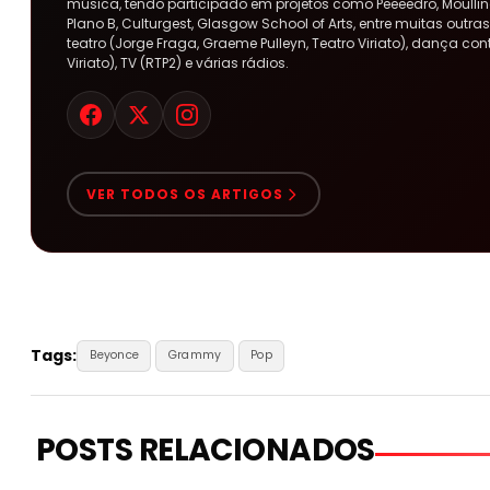
música, tendo participado em projetos como Peeeedro, Moulline
Plano B, Culturgest, Glasgow School of Arts, entre muitas out
teatro (Jorge Fraga, Graeme Pulleyn, Teatro Viriato), dança co
Viriato), TV (RTP2) e várias rádios.
VER TODOS OS ARTIGOS
Tags:
Beyonce
Grammy
Pop
POSTS RELACIONADOS