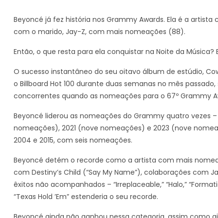
Beyoncé já fez história nos Grammy Awards. Ela é a arti
com o marido, Jay-Z, com mais nomeações (88).
Então, o que resta para ela conquistar na Noite da Música?
O sucesso instantâneo do seu oitavo álbum de estúdio, Cowbo
o Billboard Hot 100 durante duas semanas no mês passado,
concorrentes quando as nomeações para o 67º Grammy Aw
Beyoncé liderou as nomeações do Grammy quatro vezes – 
nomeações), 2021 (nove nomeações) e 2023 (nove nomeaçõ
2004 e 2015, com seis nomeações.
Beyoncé detém o recorde como a artista com mais nomeaçõe
com Destiny’s Child (“Say My Name”), colaborações com Jay
êxitos não acompanhados – “Irreplaceable,” “Halo,” “Format
“Texas Hold ’Em” estenderia o seu recorde.
Beyoncé ainda não ganhou nessa categoria, assim como a