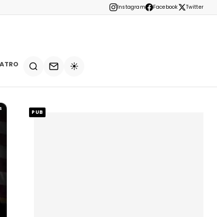
Instagram
Facebook
Twitter
EATRO
☀️
4
PUB