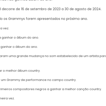
l decorre de 16 de setembro de 2023 a 30 de agosto de 2024.
do os Grammys forem apresentados no próximo ano.
a vez.
 a ganhar o álbum do ano.
a ganhar o álbum do ano.
rcaram uma grande mudança no som estabelecido de um artista par
ar o melhor álbum country.
nhar um Grammy de performance no campo country.
primeiros compositores negros a ganhar a melhor canção country.
meira vez.