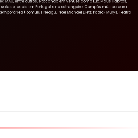
x, MAU, entre outros, e tocando em venues como Lux, Maus Hábitos,
ras salas e locais em Portugal e no estrangeiro. Compôs música para
ntemporânea (Romulus Neagu, Peter Michael Dietz, Patrick Murys, Teatro