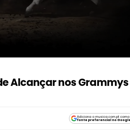
ode Alcançar nos Grammys
Adiciona o musica.com.pt como
fonte preferencial no Googl