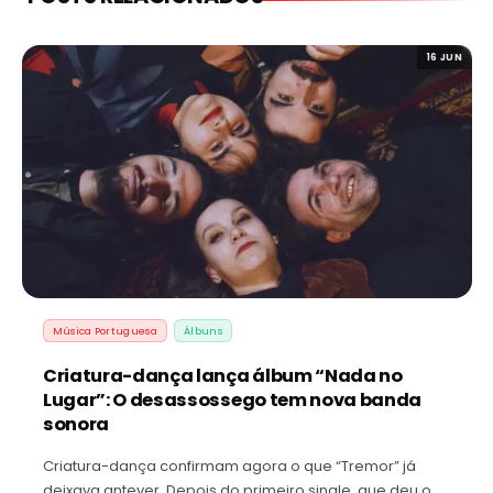
16 JUN
Música Portuguesa
Álbuns
Criatura-dança lança álbum “Nada no
Lugar”: O desassossego tem nova banda
sonora
Criatura-dança confirmam agora o que “Tremor” já
deixava antever. Depois do primeiro single, que deu o