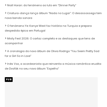
Niall Horan: do fenómeno ao luto em “Dinner Party”
Criatura-dança lança álbum “Nada no Lugar”: O desassossego tem
nova banda sonora
O fenómeno Ye: Kanye West faz história na Turquia e prepara
despedida épica em Portugal
Misty Fest 2026: O cartaz completo e os destaques que tens de
acompanhar
A cronologia do novo álbum de Olivia Rodrigo “You Seem Pretty Sad
for a Girl So in Love”
Inês Vaz, a acordeonista que reinventa a música romântica erudita
de Dvořák no seu novo álbum “Espelho”
PUB