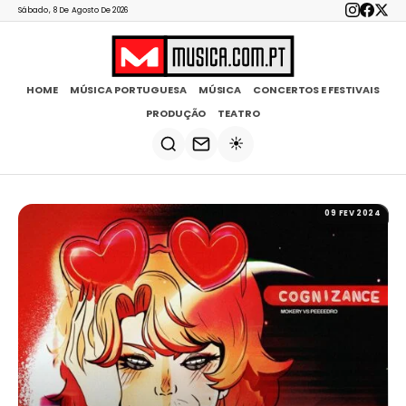
Sábado, 8 De Agosto De 2026
HOME
MÚSICA PORTUGUESA
MÚSICA
CONCERTOS E FESTIVAIS
PRODUÇÃO
TEATRO
☀️
09 FEV 2024