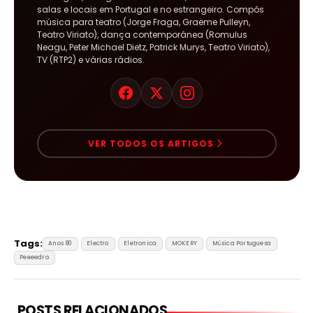
salas e locais em Portugal e no estrangeiro. Compôs
música para teatro (Jorge Fraga, Graeme Pulleyn,
Teatro Viriato), dança contemporânea (Romulus
Neagu, Peter Michael Dietz, Patrick Murys, Teatro Viriato),
TV (RTP2) e várias rádios.
VER TODOS OS ARTIGOS
Tags:
Anos 80
Electro
Eletronica
MOKERY
Música Portuguesa
Peeeedro
POSTS RELACIONADOS