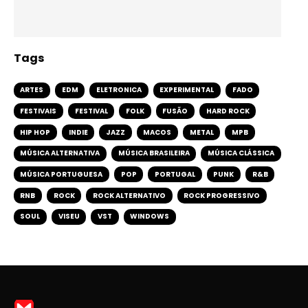
Tags
ARTES
EDM
ELETRONICA
EXPERIMENTAL
FADO
FESTIVAIS
FESTIVAL
FOLK
FUSÃO
HARD ROCK
HIP HOP
INDIE
JAZZ
MACOS
METAL
MPB
MÚSICA ALTERNATIVA
MÚSICA BRASILEIRA
MÚSICA CLÁSSICA
MÚSICA PORTUGUESA
POP
PORTUGAL
PUNK
R&B
RNB
ROCK
ROCK ALTERNATIVO
ROCK PROGRESSIVO
SOUL
VISEU
VST
WINDOWS