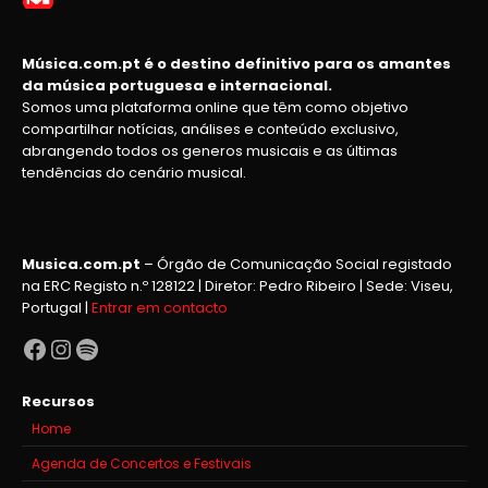
Música.com.pt é o destino definitivo para os amantes
da música portuguesa e internacional.
Somos uma plataforma online que têm como objetivo
compartilhar notícias, análises e conteúdo exclusivo,
abrangendo todos os generos musicais e as últimas
tendências do cenário musical.
Musica.com.pt
– Órgão de Comunicação Social registado
na ERC Registo n.º 128122 | Diretor: Pedro Ribeiro | Sede: Viseu,
Portugal |
Entrar em contacto
Facebook
Instagram
Spotify
Recursos
Home
Agenda de Concertos e Festivais