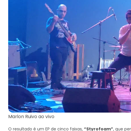
Marlon Ruivo ao vivo
O resultado é um EP de cinco faixas,
“Styrofoam”
, que p