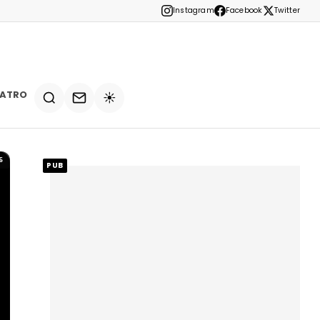
Instagram
Facebook
Twitter
EATRO
☀️
5
PUB