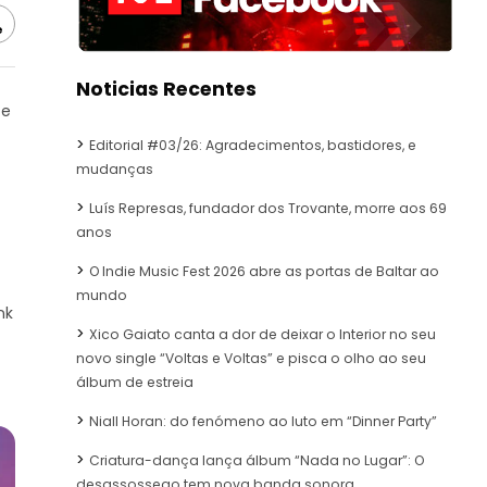
e
Noticias Recentes
 e
Editorial #03/26: Agradecimentos, bastidores, e
mudanças
Luís Represas, fundador dos Trovante, morre aos 69
anos
O Indie Music Fest 2026 abre as portas de Baltar ao
mundo
nk
Xico Gaiato canta a dor de deixar o Interior no seu
novo single “Voltas e Voltas” e pisca o olho ao seu
álbum de estreia
Niall Horan: do fenómeno ao luto em “Dinner Party”
Criatura-dança lança álbum “Nada no Lugar”: O
desassossego tem nova banda sonora