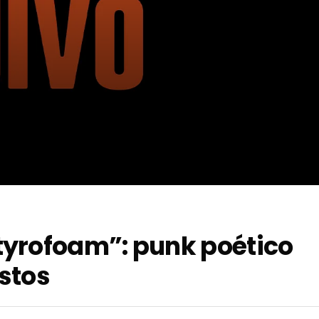
tyrofoam”: punk poético
stos