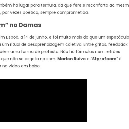
 também há lugar para ternura, da que fere e reconforta ao mes
, por vezes poética, sempre comprometida.
am” no Damas
Lisboa, a 14 de junho, e foi muito mais do que um espetáculo
 ritual de desaprendizagem coletiva. Entre gritos, feedback
bém uma forma de protesto. Não há fórmulas nem refrões
nk que não se esgota no som.
Marlon Ruivo
e “
Styrofoam
” é
ra no vídeo em baixo.