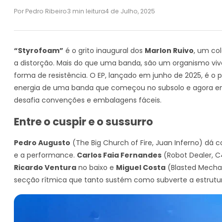
Por Pedro Ribeiro
3 min leitura
4 de Julho, 2025
“Styrofoam”
é o grito inaugural dos
Marlon Ruivo
, um col
a distorção. Mais do que uma banda, são um organismo vivo
forma de resistência. O EP, lançado em junho de 2025, é o
energia de uma banda que começou no subsolo e agora em
desafia convenções e embalagens fáceis.
Entre o cuspir e o sussurro
Pedro Augusto
(The Big Church of Fire, Juan Inferno) dá
e a performance.
Carlos Faia Fernandes
(Robot Dealer, C4
Ricardo Ventura
no baixo e
Miguel Costa
(Blasted Mecha
secção rítmica que tanto sustém como subverte a estrutur