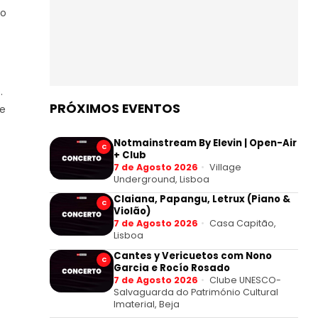
mo
.
PRÓXIMOS EVENTOS
 e
Notmainstream By Elevin | Open-Air
C
+ Club
7 de Agosto 2026
Village
Underground, Lisboa
Claiana, Papangu, Letrux (Piano &
C
Violão)
7 de Agosto 2026
Casa Capitão,
Lisboa
Cantes y Vericuetos com Nono
C
Garcia e Rocío Rosado
7 de Agosto 2026
Clube UNESCO-
Salvaguarda do Património Cultural
Imaterial, Beja