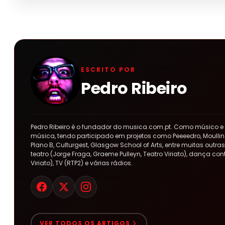
ESCRITO POR
Pedro Ribeiro
Pedro Ribeiro é o fundador do musica.com.pt. Como músico e
música, tendo participado em projetos como Peeeedro, Moulline
Plano B, Culturgest, Glasgow School of Arts, entre muitas out
teatro (Jorge Fraga, Graeme Pulleyn, Teatro Viriato), dança co
Viriato), TV (RTP2) e várias rádios.
VER TODOS OS ARTIGOS