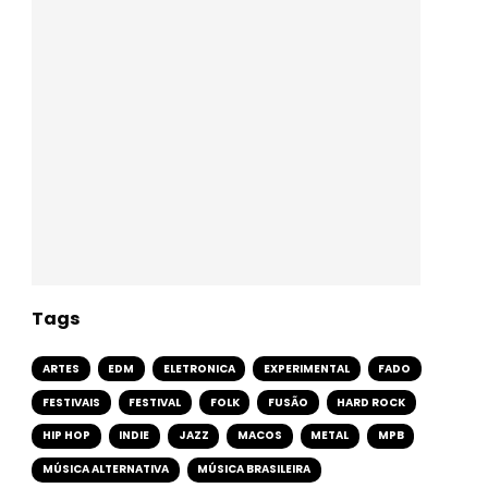
Tags
ARTES
EDM
ELETRONICA
EXPERIMENTAL
FADO
FESTIVAIS
FESTIVAL
FOLK
FUSÃO
HARD ROCK
HIP HOP
INDIE
JAZZ
MACOS
METAL
MPB
MÚSICA ALTERNATIVA
MÚSICA BRASILEIRA