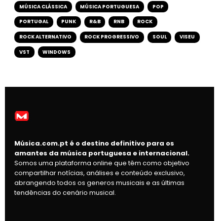
MÚSICA CLÁSSICA
MÚSICA PORTUGUESA
POP
PORTUGAL
PUNK
R&B
RNB
ROCK
ROCK ALTERNATIVO
ROCK PROGRESSIVO
SOUL
VISEU
VST
WINDOWS
Música.com.pt é o destino definitivo para os
amantes da música portuguesa e internacional.
Somos uma plataforma online que têm como objetivo
compartilhar notícias, análises e conteúdo exclusivo,
abrangendo todos os generos musicais e as últimas
tendências do cenário musical.