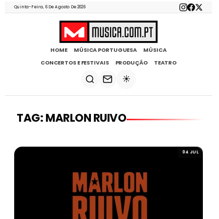
Quinta-Feira, 6 De Agosto De 2026
HOME
MÚSICA PORTUGUESA
MÚSICA
CONCERTOS E FESTIVAIS
PRODUÇÃO
TEATRO
☀️
TAG: MARLON RUIVO
04 JUL