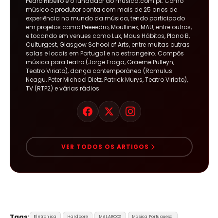
Pedro Ribeiro é o fundador do musica.com.pt. Como
músico e produtor conta com mais de 25 anos de
experiência no mundo da música, tendo participado
em projetos como Peeeedro, Moullinex, MAU, entre outros,
e tocando em venues como Lux, Maus Hábitos, Plano B,
Culturgest, Glasgow School of Arts, entre muitas outras
salas e locais em Portugal e no estrangeiro. Compôs
música para teatro (Jorge Fraga, Graeme Pulleyn,
Teatro Viriato), dança contemporânea (Romulus
Neagu, Peter Michael Dietz, Patrick Murys, Teatro Viriato),
TV (RTP2) e várias rádios.
VER TODOS OS ARTIGOS
Tags:
Eletronica
Hardcore
MALABOOS
Música Portuguesa