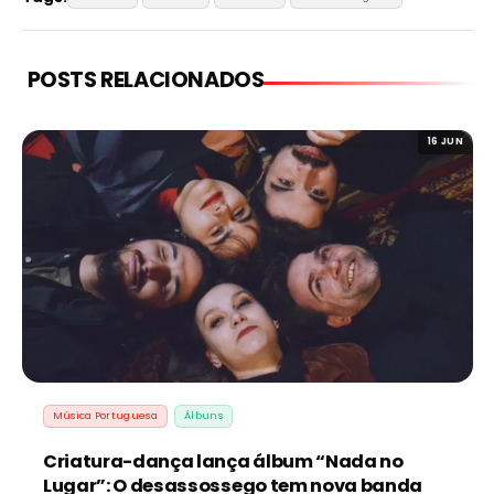
POSTS RELACIONADOS
16 JUN
Música Portuguesa
Álbuns
Criatura-dança lança álbum “Nada no
Lugar”: O desassossego tem nova banda