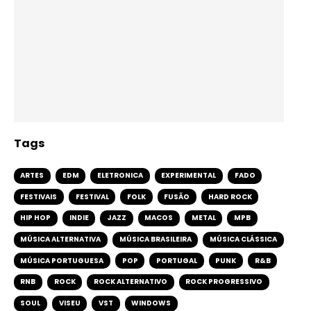
Tags
ARTES
EDM
ELETRONICA
EXPERIMENTAL
FADO
FESTIVAIS
FESTIVAL
FOLK
FUSÃO
HARD ROCK
HIP HOP
INDIE
JAZZ
MACOS
METAL
MPB
MÚSICA ALTERNATIVA
MÚSICA BRASILEIRA
MÚSICA CLÁSSICA
MÚSICA PORTUGUESA
POP
PORTUGAL
PUNK
R&B
RNB
ROCK
ROCK ALTERNATIVO
ROCK PROGRESSIVO
SOUL
VISEU
VST
WINDOWS