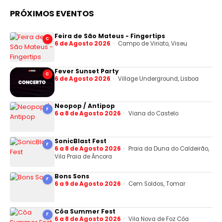
PRÓXIMOS EVENTOS
Feira de São Mateus - Fingertips
C
6 de Agosto 2026
Campo de Viriato, Viseu
Fever Sunset Party
C
6 de Agosto 2026
Village Underground, Lisboa
Neopop / Antipop
F
6 a 8 de Agosto 2026
Viana do Castelo
SonicBlast Fest
F
6 a 8 de Agosto 2026
Praia da Duna do Caldeirão,
Vila Praia de Âncora
Bons Sons
F
6 a 9 de Agosto 2026
Cem Soldos, Tomar
Côa Summer Fest
F
6 a 8 de Agosto 2026
Vila Nova de Foz Côa