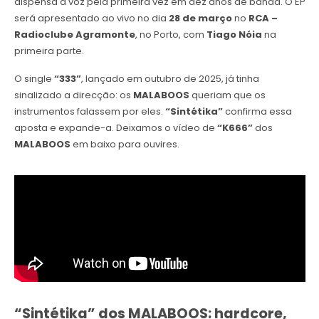
dispensa a voz pela primeira vez em dez anos de banda. O EP
será apresentado ao vivo no dia
28 de março
no
RCA –
Radioclube Agramonte
, no Porto, com
Tiago Nóia
na
primeira parte.
O single
“333”
, lançado em outubro de 2025, já tinha
sinalizado a direcção: os
MALABOOS
queriam que os
instrumentos falassem por eles.
“Sintétika”
confirma essa
aposta e expande-a. Deixamos o vídeo de
“K666”
dos
MALABOOS
em baixo para ouvires.
“Sintétika” dos MALABOOS: hardcore,