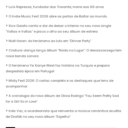
Luís Represas, fundador dos Trovante, morre aos 69 anos
O Indie Music Fest 2026 abre as portas de Baltar ao mundo
Xico Gaiato canta a dor de deixar o Interior no seu novo single
“Voltas e Voltas” e pisca o olho ao seu álbum de estreia
Niall Horan: do fenómeno ao luto em “Dinner Party”
Criatura-dança lança álbum “Nada no Lugar”: O desassossego tem
nova banda sonora
O fenómeno Ye: Kanye West faz história na Turquia e prepara
despedida épica em Portugal
Misty Fest 2026: O cartaz completo e os destaques que tens de
acompanhar
A cronologia do novo álbum de Olivia Rodrigo “You Seem Pretty Sad
for a Girl So in Love”
Inês Vaz, a acordeonista que reinventa a música romântica erudita
de Dvořák no seu novo álbum “Espelho”