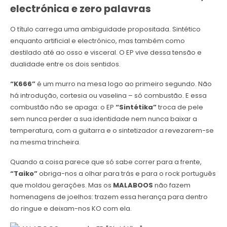
electrónica e zero palavras
O título carrega uma ambiguidade propositada. Sintético
enquanto artificial e electrónico, mas também como
destilado até ao osso e visceral. O EP vive dessa tensão e
dualidade entre os dois sentidos.
“K666”
é um murro na mesa logo ao primeiro segundo. Não
há introdução, cortesia ou vaselina – só combustão. E essa
combustão não se apaga: o EP
“Sintétika”
troca de pele
sem nunca perder a sua identidade nem nunca baixar a
temperatura, com a guitarra e o sintetizador a revezarem-se
na mesma trincheira.
Quando a coisa parece que só sabe correr para a frente,
“Taiko”
obriga-nos a olhar para trás e para o rock português
que moldou gerações. Mas os
MALABOOS
não fazem
homenagens de joelhos: trazem essa herança para dentro
do ringue e deixam-nos KO com ela.