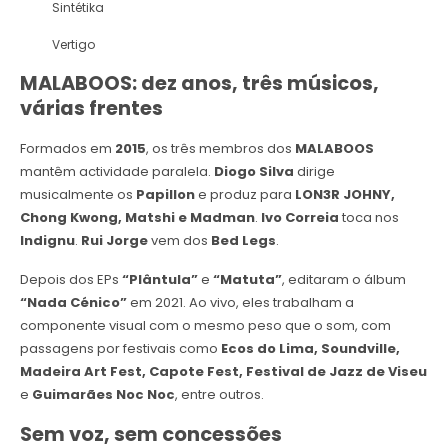
Sintétika
Vertigo
MALABOOS: dez anos, três músicos,
várias frentes
Formados em
2015
, os três membros dos
MALABOOS
mantêm actividade paralela.
Diogo Silva
dirige
musicalmente os
Papillon
e produz para
LON3R JOHNY,
Chong Kwong, Matshi e Madman
.
Ivo Correia
toca nos
Indignu
.
Rui Jorge
vem dos
Bed Legs
.
Depois dos EPs
“Plântula”
e
“Matuta”
, editaram o álbum
“Nada Cénico”
em 2021. Ao vivo, eles trabalham a
componente visual com o mesmo peso que o som, com
passagens por festivais como
Ecos do Lima, Soundville,
Madeira Art Fest, Capote Fest, Festival de Jazz de Viseu
e
Guimarães Noc Noc
, entre outros.
Sem voz, sem concessões