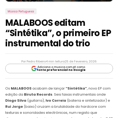
Música Portuguesa
MALABOOS editam
“Sintétika”, o primeiro EP
instrumental do trio
Por Pedro Ribeiro
4 min leitura
25 de Fevereiro, 2026
Adiciona o musica.com.pt como
fonte preferencial no Google
Os
MALABOOS
acabam de lançar
“Sintétika”
, novo EP com
edição da
Biruta Records
. Seis faixas instrumentais onde
Diogo Silva
(guitarra),
Ivo Correia
(bateria e sintetizador) e
Rui Jorge
(baixo) cruzam a brutalidade do hardcore com
texturas e sonoridades electrónicas, num registo que