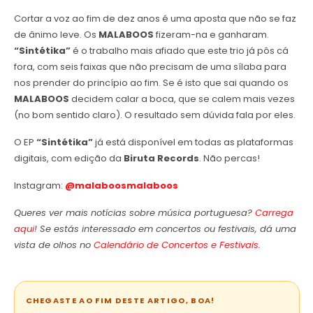
Cortar a voz ao fim de dez anos é uma aposta que não se faz
de ânimo leve. Os
MALABOOS
fizeram-na e ganharam.
“Sintétika”
é o trabalho mais afiado que este trio já pôs cá
fora, com seis faixas que não precisam de uma sílaba para
nos prender do princípio ao fim. Se é isto que sai quando os
MALABOOS
decidem calar a boca, que se calem mais vezes
(no bom sentido claro). O resultado sem dúvida fala por eles.
O EP
“Sintétika”
já está disponível em todas as plataformas
digitais, com edição da
Biruta Records
. Não percas!
Instagram:
@malaboosmalaboos
Queres ver mais notícias sobre música portuguesa?
Carrega
aqui
! Se estás interessado em concertos ou festivais, dá uma
vista de olhos no
Calendário de Concertos e Festivais
.
CHEGASTE AO FIM DESTE ARTIGO, BOA!