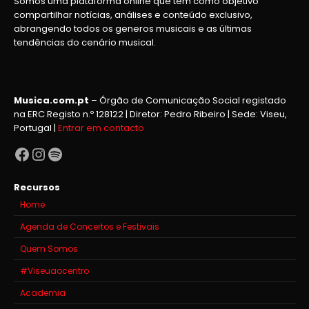
Somos uma plataforma online que têm como objetivo
compartilhar notícias, análises e conteúdo exclusivo,
abrangendo todos os generos musicais e as últimas
tendências do cenário musical.
Musica.com.pt
– Órgão de Comunicação Social registado
na ERC Registo n.º 128122 | Diretor: Pedro Ribeiro | Sede: Viseu,
Portugal |
Entrar em contacto
Facebook
Instagram
Spotify
Recursos
Home
Agenda de Concertos e Festivais
Quem Somos
#Viseuaocentro
Academia