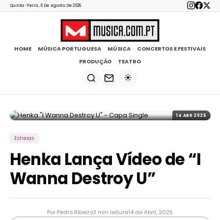
Quinta-Feira, 6 De Agosto De 2026
HOME
MÚSICA PORTUGUESA
MÚSICA
CONCERTOS E FESTIVAIS
PRODUÇÃO
TEATRO
☀️
14 ABR 2025
Estreias
Henka Lança Vídeo de “I
Wanna Destroy U”
Por Pedro Ribeiro
3 min leitura
14 de Abril, 2025