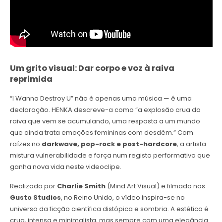
Um grito visual: Dar corpo e voz à raiva
reprimida
“I Wanna Destroy U” não é apenas uma música — é uma
declaração. HENKA descreve-a como “a explosão crua da
raiva que vem se acumulando, uma resposta a um mundo
que ainda trata emoções femininas com desdém.” Com
raízes no
darkwave, pop-rock e post-hardcore
, a artista
mistura vulnerabilidade e força num registo performativo que
ganha nova vida neste videoclipe.
Realizado por
Charlie Smith
(Mind Art Visual) e filmado nos
Gusto Studios
, no Reino Unido, o vídeo inspira-se no
universo da ficção científica distópica e sombria. A estética é
crua, intensa e minimalista, mas sempre com uma elegância