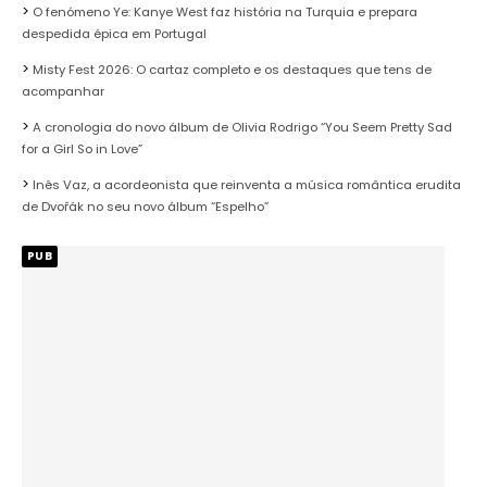
O fenómeno Ye: Kanye West faz história na Turquia e prepara
despedida épica em Portugal
Misty Fest 2026: O cartaz completo e os destaques que tens de
acompanhar
A cronologia do novo álbum de Olivia Rodrigo “You Seem Pretty Sad
for a Girl So in Love”
Inês Vaz, a acordeonista que reinventa a música romântica erudita
de Dvořák no seu novo álbum “Espelho”
PUB