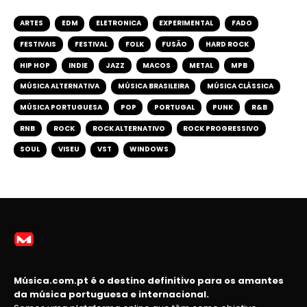
ARTES
EDM
ELETRONICA
EXPERIMENTAL
FADO
FESTIVAIS
FESTIVAL
FOLK
FUSÃO
HARD ROCK
HIP HOP
INDIE
JAZZ
MACOS
METAL
MPB
MÚSICA ALTERNATIVA
MÚSICA BRASILEIRA
MÚSICA CLÁSSICA
MÚSICA PORTUGUESA
POP
PORTUGAL
PUNK
R&B
RNB
ROCK
ROCK ALTERNATIVO
ROCK PROGRESSIVO
SOUL
VISEU
VST
WINDOWS
Música.com.pt é o destino definitivo para os amantes
da música portuguesa e internacional.