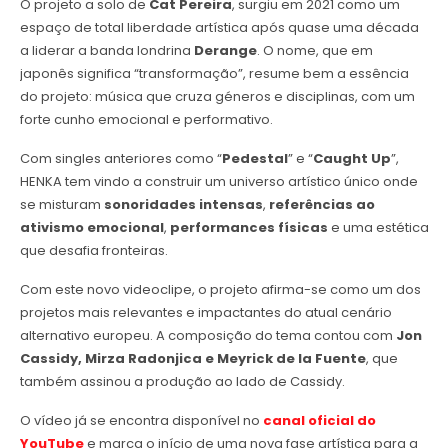
O projeto a solo de
Cat Pereira
, surgiu em 2021 como um
espaço de total liberdade artística após quase uma década
a liderar a banda londrina
Derange
. O nome, que em
japonês significa “transformação”, resume bem a essência
do projeto: música que cruza géneros e disciplinas, com um
forte cunho emocional e performativo.
Com singles anteriores como “
Pedestal
” e “
Caught Up
”,
HENKA tem vindo a construir um universo artístico único onde
se misturam
sonoridades intensas
,
referências ao
ativismo emocional
,
performances físicas
e uma estética
que desafia fronteiras.
Com este novo videoclipe, o projeto afirma-se como um dos
projetos mais relevantes e impactantes do atual cenário
alternativo europeu. A composição do tema contou com
Jon
Cassidy, Mirza Radonjica e Meyrick de la Fuente
, que
também assinou a produção ao lado de Cassidy.
O vídeo já se encontra disponível no
canal oficial do
YouTube
e marca o início de uma nova fase artística para a