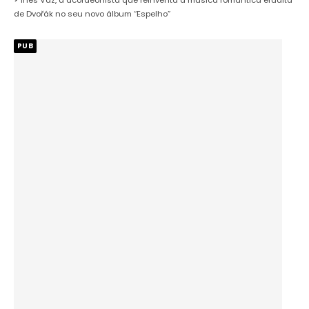
Inês Vaz, a acordeonista que reinventa a música romântica erudita
de Dvořák no seu novo álbum “Espelho”
PUB