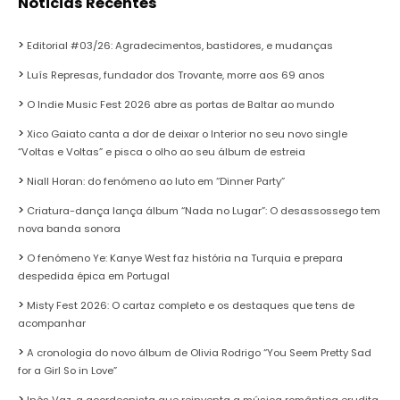
Noticias Recentes
Editorial #03/26: Agradecimentos, bastidores, e mudanças
Luís Represas, fundador dos Trovante, morre aos 69 anos
O Indie Music Fest 2026 abre as portas de Baltar ao mundo
Xico Gaiato canta a dor de deixar o Interior no seu novo single
“Voltas e Voltas” e pisca o olho ao seu álbum de estreia
Niall Horan: do fenómeno ao luto em “Dinner Party”
Criatura-dança lança álbum “Nada no Lugar”: O desassossego tem
nova banda sonora
O fenómeno Ye: Kanye West faz história na Turquia e prepara
despedida épica em Portugal
Misty Fest 2026: O cartaz completo e os destaques que tens de
acompanhar
A cronologia do novo álbum de Olivia Rodrigo “You Seem Pretty Sad
for a Girl So in Love”