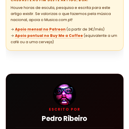
CHEGASTE AO FIM DESTE ARTIGO, BOA!
Houve horas de escuta, pesquisa e escrita para este
artigo existir. Se valorizas o que fazemos pela música
nacional, apoia o Musica.com.pt!
→
Apoio mensal no Patreon
(a partir de 3€/mês)
→
Apoio pontual no Buy Me a Coffee
(equivalente a um
café ou a uma cerveja)
ESCRITO POR
Pedro Ribeiro