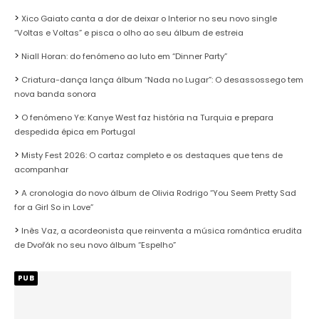
Xico Gaiato canta a dor de deixar o Interior no seu novo single
“Voltas e Voltas” e pisca o olho ao seu álbum de estreia
Niall Horan: do fenómeno ao luto em “Dinner Party”
Criatura-dança lança álbum “Nada no Lugar”: O desassossego tem
nova banda sonora
O fenómeno Ye: Kanye West faz história na Turquia e prepara
despedida épica em Portugal
Misty Fest 2026: O cartaz completo e os destaques que tens de
acompanhar
A cronologia do novo álbum de Olivia Rodrigo “You Seem Pretty Sad
for a Girl So in Love”
Inês Vaz, a acordeonista que reinventa a música romântica erudita
de Dvořák no seu novo álbum “Espelho”
PUB