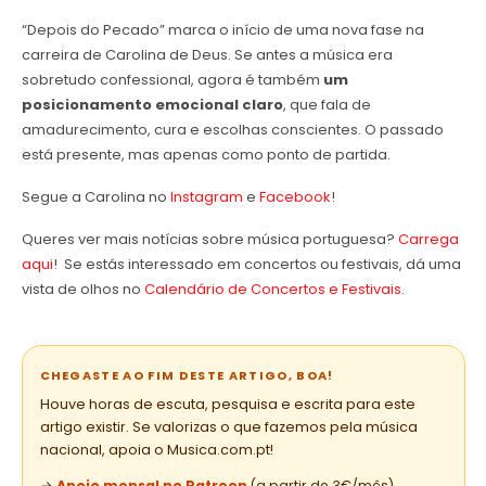
“Depois do Pecado” marca o início de uma nova fase na
carreira de Carolina de Deus. Se antes a música era
sobretudo confessional, agora é também
um
posicionamento emocional claro
, que fala de
amadurecimento, cura e escolhas conscientes. O passado
está presente, mas apenas como ponto de partida.
Segue a Carolina no
Instagram
e
Facebook
!
Queres ver mais notícias sobre música portuguesa?
Carrega
aqui
! Se estás interessado em concertos ou festivais, dá uma
vista de olhos no
Calendário de Concertos e Festivais
.
CHEGASTE AO FIM DESTE ARTIGO, BOA!
Houve horas de escuta, pesquisa e escrita para este
artigo existir. Se valorizas o que fazemos pela música
nacional, apoia o Musica.com.pt!
→
Apoio mensal no Patreon
(a partir de 3€/mês)