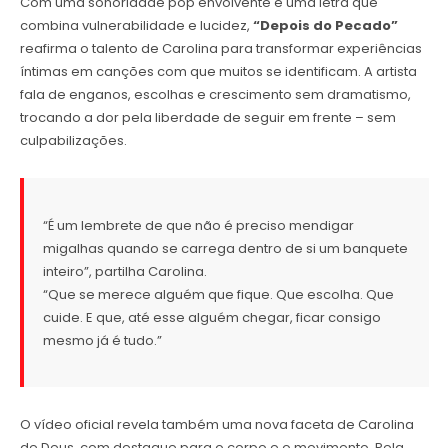
Com uma sonoridade pop envolvente e uma letra que
combina vulnerabilidade e lucidez,
“Depois do Pecado”
reafirma o talento de Carolina para transformar experiências
íntimas em canções com que muitos se identificam. A artista
fala de enganos, escolhas e crescimento sem dramatismo,
trocando a dor pela liberdade de seguir em frente – sem
culpabilizações.
“É um lembrete de que não é preciso mendigar
migalhas quando se carrega dentro de si um banquete
inteiro”, partilha Carolina.
“Que se merece alguém que fique. Que escolha. Que
cuide. E que, até esse alguém chegar, ficar consigo
mesmo já é tudo.”
O vídeo oficial revela também uma nova faceta de Carolina
de Deus, com destaque para o corpo e o movimento. Pela