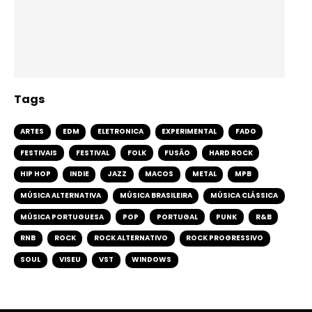
Tags
ARTES
EDM
ELETRONICA
EXPERIMENTAL
FADO
FESTIVAIS
FESTIVAL
FOLK
FUSÃO
HARD ROCK
HIP HOP
INDIE
JAZZ
MACOS
METAL
MPB
MÚSICA ALTERNATIVA
MÚSICA BRASILEIRA
MÚSICA CLÁSSICA
MÚSICA PORTUGUESA
POP
PORTUGAL
PUNK
R&B
RNB
ROCK
ROCK ALTERNATIVO
ROCK PROGRESSIVO
SOUL
VISEU
VST
WINDOWS