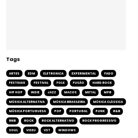
Tags
ARTES
EDM
ELETRONICA
EXPERIMENTAL
FADO
FESTIVAIS
FESTIVAL
FOLK
FUSÃO
HARD ROCK
HIP HOP
INDIE
JAZZ
MACOS
METAL
MPB
MÚSICA ALTERNATIVA
MÚSICA BRASILEIRA
MÚSICA CLÁSSICA
MÚSICA PORTUGUESA
POP
PORTUGAL
PUNK
R&B
RNB
ROCK
ROCK ALTERNATIVO
ROCK PROGRESSIVO
SOUL
VISEU
VST
WINDOWS