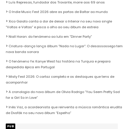
Luís Represas, fundador dos Trovante, morre aos 69 anos
O Indie Music Fest 2026 abre as portas de Baltar ao mundo
Xico Gaiato canta a dor de deixar o Interior no seu novo single
“Voltas e Voltas” e pisca o olho ao seu álbum de estreia
Niall Horan: do fenómeno ao luto em “Dinner Party”
Criatura-dança lança álbum “Nada no Lugar”: O desassossego tem
nova banda sonora
O fenómeno Ye: Kanye West faz história na Turquia e prepara
despedida épica em Portugal
Misty Fest 2026: O cartaz completo e os destaques que tens de
acompanhar
A cronologia do novo álbum de Olivia Rodrigo “You Seem Pretty Sad
for a Girl So in Love”
Inês Vaz, a acordeonista que reinventa a música romântica erudita
de Dvořák no seu novo álbum “Espelho”
PUB