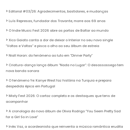
Editorial #03/26: Agradecimentos, bastidores, e mudanças
Luís Represas, fundador dos Trovante, morre aos 69 anos
O Indie Music Fest 2026 abre as portas de Baltar ao mundo
Xico Gaiato canta a dor de deixar o Interior no seu novo single
“Voltas e Voltas” e pisca o olho ao seu álbum de estreia
Niall Horan: do fenómeno ao luto em “Dinner Party”
Criatura-dança lança álbum “Nada no Lugar”: O desassossego tem
nova banda sonora
O fenómeno Ye: Kanye West faz história na Turquia e prepara
despedida épica em Portugal
Misty Fest 2026: O cartaz completo e os destaques que tens de
acompanhar
A cronologia do novo álbum de Olivia Rodrigo “You Seem Pretty Sad
for a Girl So in Love”
Inês Vaz, a acordeonista que reinventa a música romântica erudita