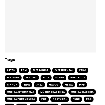
Tags
ARTES
EDM
ELETRONICA
EXPERIMENTAL
FADO
FESTIVAIS
FESTIVAL
FOLK
FUSÃO
HARD ROCK
HIP HOP
INDIE
JAZZ
MACOS
METAL
MPB
MÚSICA ALTERNATIVA
MÚSICA BRASILEIRA
MÚSICA CLÁSSICA
MÚSICA PORTUGUESA
POP
PORTUGAL
PUNK
R&B