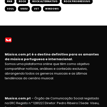
RNB
ROCK
ROCK ALTERNATIVO
ROCK PROGRESSIVO
SOUL
VISEU
VST
WINDOWS
Música.com.pt é o destino definitivo para os amantes
da música portuguesa e internacional.
Somos uma plataforma online que têm como objetivo
compartilhar notícias, análises e conteúdo exclusivo,
abrangendo todos os generos musicais e as últimas
tendências do cenário musical.
Musica.com.pt
– Órgão de Comunicação Social registado
na ERC Registo n.º 128122 | Diretor: Pedro Ribeiro | Sede: Viseu,