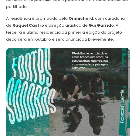
partilhada.
A residência é promovida pela
Omnichord
, com curadoria
de
Raquel Castro
e direção artística de
Gui Garrido
. A
terceira e última residência da primeira edição do projeto
decorrerá em outubro e será anunciada brevemente.