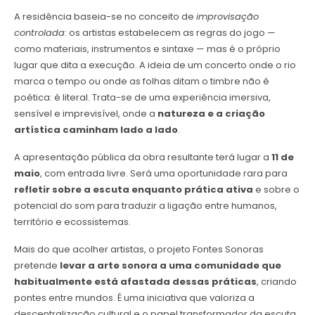
A residência baseia-se no conceito de
improvisação
controlada
: os artistas estabelecem as regras do jogo —
como materiais, instrumentos e sintaxe — mas é o próprio
lugar que dita a execução. A ideia de um concerto onde o rio
marca o tempo ou onde as folhas ditam o timbre não é
poética: é literal. Trata-se de uma experiência imersiva,
sensível e imprevisível, onde a
natureza e a criação
artística caminham lado a lado
.
A apresentação pública da obra resultante terá lugar a
11 de
maio
, com entrada livre. Será uma oportunidade rara para
refletir sobre a escuta enquanto prática ativa
e sobre o
potencial do som para traduzir a ligação entre humanos,
território e ecossistemas.
Mais do que acolher artistas, o projeto Fontes Sonoras
pretende
levar a arte sonora a uma comunidade que
habitualmente está afastada dessas práticas
, criando
pontes entre mundos. É uma iniciativa que valoriza a
descentralização cultural e o papel transformador da escuta