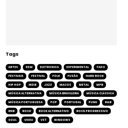
Tags
ARTES
EDM
ELETRONICA
EXPERIMENTAL
FADO
FESTIVAIS
FESTIVAL
FOLK
FUSÃO
HARD ROCK
HIP HOP
INDIE
JAZZ
MACOS
METAL
MPB
MÚSICA ALTERNATIVA
MÚSICA BRASILEIRA
MÚSICA CLÁSSICA
MÚSICA PORTUGUESA
POP
PORTUGAL
PUNK
R&B
RNB
ROCK
ROCK ALTERNATIVO
ROCK PROGRESSIVO
SOUL
VISEU
VST
WINDOWS