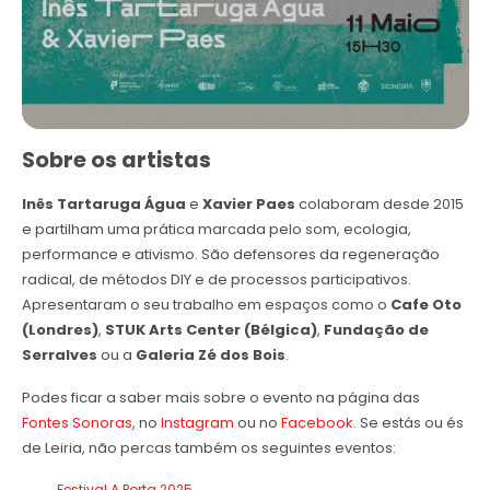
Sobre os artistas
Inês Tartaruga Água
e
Xavier Paes
colaboram desde 2015
e partilham uma prática marcada pelo som, ecologia,
performance e ativismo. São defensores da regeneração
radical, de métodos DIY e de processos participativos.
Apresentaram o seu trabalho em espaços como o
Cafe Oto
(Londres)
,
STUK Arts Center (Bélgica)
,
Fundação de
Serralves
ou a
Galeria Zé dos Bois
.
Podes ficar a saber mais sobre o evento na página das
Fontes Sonoras
, no
Instagram
ou no
Facebook
. Se estás ou és
de Leiria, não percas também os seguintes eventos:
Festival A Porta 2025