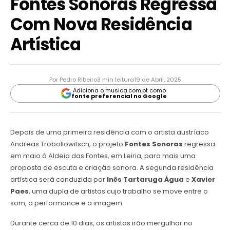
Fontes Sonoras Regressa
Com Nova Residência
Artística
Por Pedro Ribeiro
3 min leitura
19 de Abril, 2025
Adiciona o musica.com.pt como
fonte preferencial no Google
Depois de uma primeira residência com o artista austríaco
Andreas Trobollowitsch, o projeto
Fontes Sonoras
regressa
em maio à Aldeia das Fontes, em Leiria, para mais uma
proposta de escuta e criação sonora. A segunda residência
artística será conduzida por
Inês Tartaruga Água
e
Xavier
Paes
, uma dupla de artistas cujo trabalho se move entre o
som, a performance e a imagem.
Durante cerca de 10 dias, os artistas irão mergulhar no