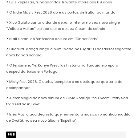
Luís Represas, fundador dos Trovante, morre aos 69 anos
O Indie Music Fest 2026 abre as portas de Baltar ao mundo
Xico Gaiato canta a dor de deixar o Interior no seu novo single
“Voltas e Voltas” e pisca o olho ao seu álbum de estreia
Niall Horan: do fenómeno ao luto em “Dinner Party”
Criatura-dança lança álbum “Nada no Lugar”: O desassossego tem
nova banda sonora
O fenómeno Ye: Kanye West faz história na Turquia e prepara
despedida épica em Portugal
Misty Fest 2026: O cartaz completo e os destaques que tens de
acompanhar
A cronologia do novo álbum de Olivia Rodrigo “You Seem Pretty Sad
for a Girl So in Love”
Inês Vaz, a acordeonista que reinventa a música romântica erudita
de Dvořák no seu novo álbum “Espelho”
PUB